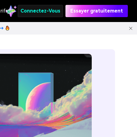
rifs
Connectez-Vous
Essayer gratuitement
t→