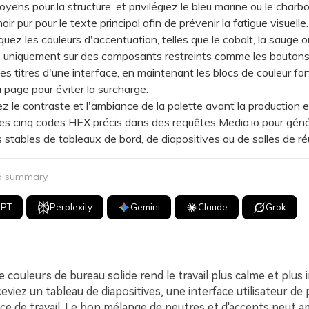
oyens pour la structure, et privilégiez le bleu marine ou le char
noir pur pour le texte principal afin de prévenir la fatigue visuelle.
z les couleurs d'accentuation, telles que le cobalt, la sauge o
, uniquement sur des composants restreints comme les boutons,
les titres d'une interface, en maintenant les blocs de couleur for
 page pour éviter la surcharge.
le contraste et l'ambiance de la palette avant la production 
les cinq codes HEX précis dans des requêtes Media.io pour gén
stables de tableaux de bord, de diapositives ou de salles de ré
 a summary
GPT
Perplexity
Gemini
Claude
Grok
 couleurs de bureau solide rend le travail plus calme et plus 
viez un tableau de diapositives, une interface utilisateur de 
ce de travail. Le bon mélange de neutres et d'accents peut am