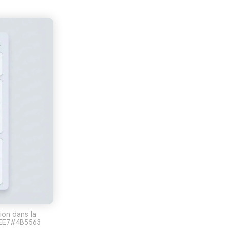
ion dans la
DEE7#4B5563