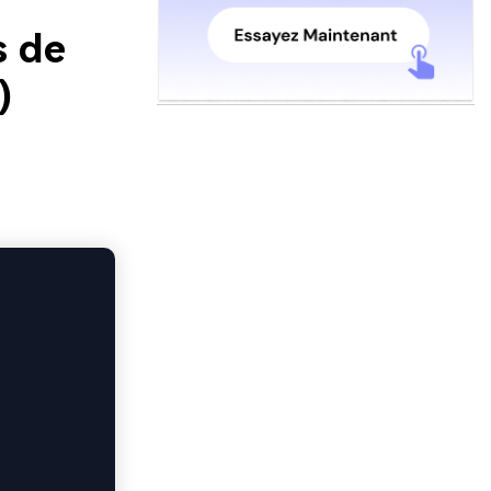
s de
)