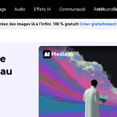
age
Audio
Effets IA
Communauté
Ressources
API
Ta
réez des images IA à l’infini. 100 % gratuit!
Créer gratuitemen
Media.io
de
eau