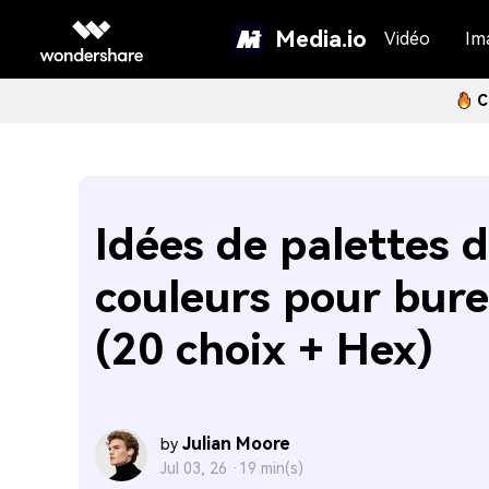
Media.io
Vidéo
Im
C
Idées de palettes 
couleurs pour bur
(20 choix + Hex)
Julian Moore
by
Jul 03, 26 ·
19 min(s)