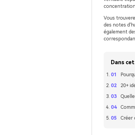
concentration, 
Vous trouvere
des notes d'hu
également des 
correspondan
Dans cet 
Pourqu
20+ id
Quelle
Commen
Créer 