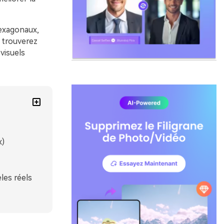
hexagonaux,
s trouverez
visuels
x)
les réels