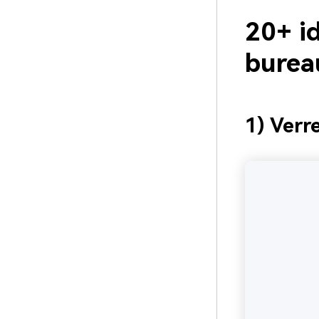
20+ i
burea
1) Verr