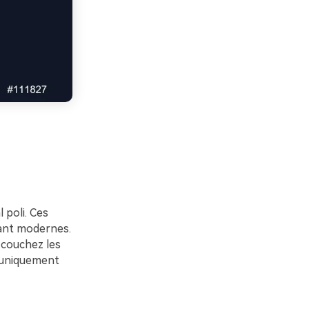
 poli. Ces
tant modernes.
s couchez les
r uniquement