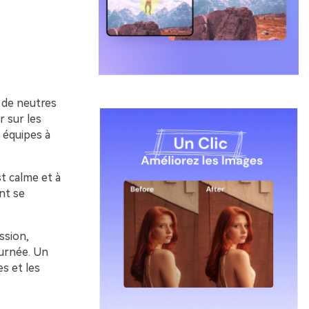
 de neutres
r sur les
 équipes à
st calme et à
ent se
ssion,
ournée. Un
s et les