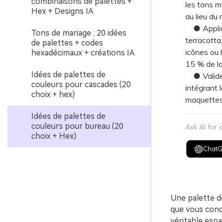
combinaisons de palettes +
les tons m
Hex + Designs IA
au lieu du 
● Applique
Tons de mariage : 20 idées
terracotta
de palettes + codes
icônes ou 
hexadécimaux + créations IA
15 % de la
Idées de palettes de
● Validez 
couleurs pour cascades (20
intégrant 
choix + hex)
maquettes 
Idées de palettes de
couleurs pour bureau (20
Ask AI for
choix + Hex)
Chat
Une palette de
que vous conce
véritable espa