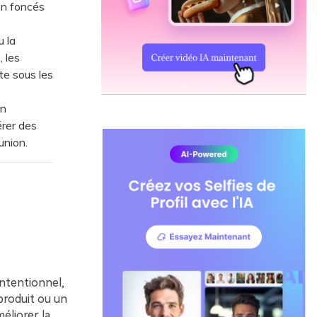
bon foncés
u la
 les
te sous les
en
érer des
union.
intentionnel,
produit ou un
éliorer la