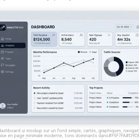
 dashboard ui mockup sur un fond simple, cartes, graphiques, navigat
, mise en page minimale moderne, tons dominants dans#F5F7FA#D9