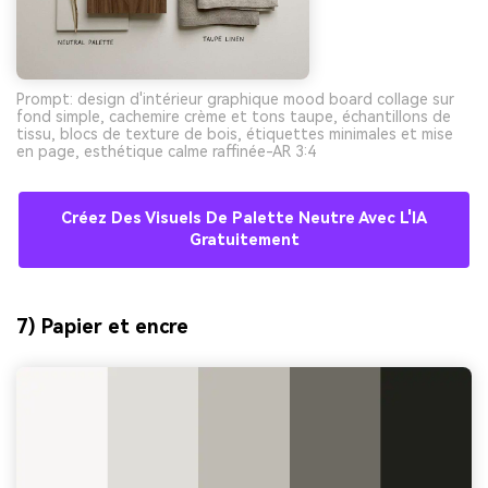
Prompt: design d'intérieur graphique mood board collage sur
fond simple, cachemire crème et tons taupe, échantillons de
tissu, blocs de texture de bois, étiquettes minimales et mise
en page, esthétique calme raffinée-AR 3:4
Créez Des Visuels De Palette Neutre Avec L'IA
Gratuitement
7) Papier et encre