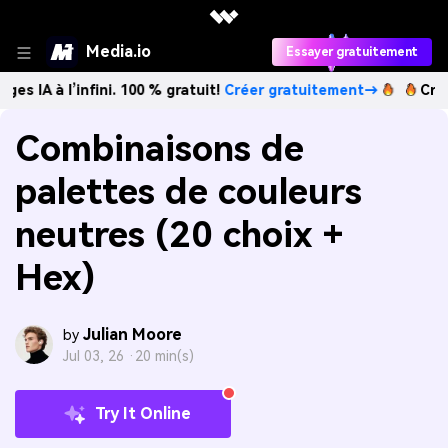
Media.io
Essayer gratuitement
l’infini. 100 % gratuit!
Créer gratuitement→
Créez des ima
Combinaisons de
palettes de couleurs
neutres (20 choix +
Hex)
Julian Moore
by
Jul 03, 26 ·
20 min(s)
Try It Online