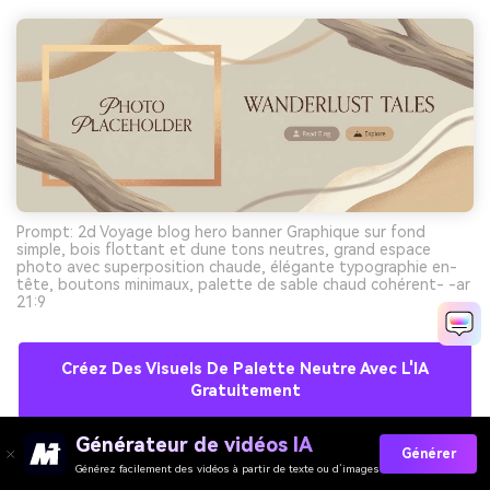
Prompt: 2d Voyage blog hero banner Graphique sur fond
simple, bois flottant et dune tons neutres, grand espace
photo avec superposition chaude, élégante typographie en-
tête, boutons minimaux, palette de sable chaud cohérent- -ar
21:9
Créez Des Visuels De Palette Neutre Avec L'IA
Gratuitement
Générateur de vidéos IA
Générer
Générez facilement des vidéos à partir de texte ou d’images
10) Argile de Cappuccino