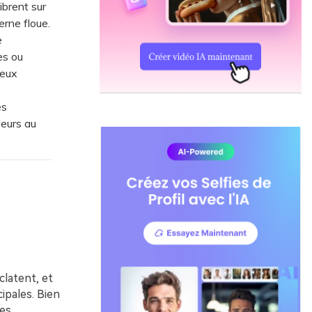
ibrent sur
erne floue.
e
es ou
neux
es
leurs au
clatent, et
ipales. Bien
es.