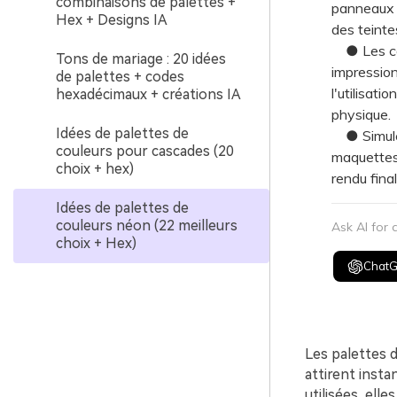
combinaisons de palettes +
panneaux f
Hex + Designs IA
des teintes
● Les coul
Tons de mariage : 20 idées
impression
de palettes + codes
l'utilisati
hexadécimaux + créations IA
physique.
Idées de palettes de
● Simulez
couleurs pour cascades (20
maquettes 
choix + hex)
rendu fina
Idées de palettes de
couleurs néon (22 meilleurs
Ask AI for
choix + Hex)
Chat
Les palettes d
attirent insta
utilisées, el