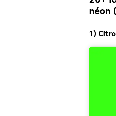
néon 
1) Citr