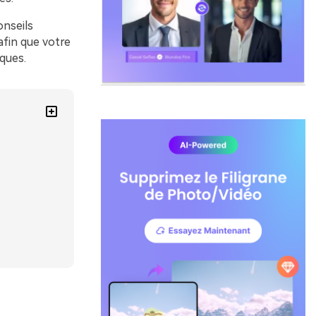
onseils
afin que votre
iques.