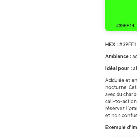
HEX :
#39FF1
Ambiance :
ac
Idéal pour :
af
Acidulée et én
nocturne. Cett
avec du charbo
call-to-action
réservez l’or
et non confus
Exemple d’im