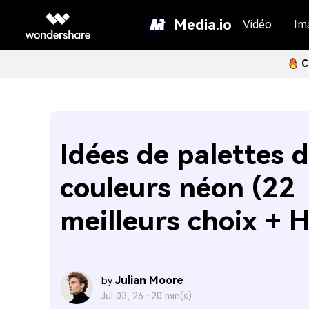
Media.io
Vidéo
Im
C
Idées de palettes 
couleurs néon (22
meilleurs choix + 
Julian Moore
by
Jul 03, 26 ·
20 min(s)