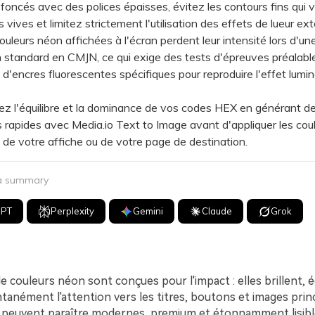
oncés avec des polices épaisses, évitez les contours fins qui v
 vives et limitez strictement l'utilisation des effets de lueur ext
eurs néon affichées à l'écran perdent leur intensité lors d'un
 standard en CMJN, ce qui exige des tests d'épreuves préalabl
on d'encres fluorescentes spécifiques pour reproduire l'effet lumi
 l'équilibre et la dominance de vos codes HEX en générant d
rapides avec Media.io Text to Image avant d'appliquer les cou
l de votre affiche ou de votre page de destination.
 a summary
GPT
Perplexity
Gemini
Claude
Grok
e couleurs néon sont conçues pour l'impact : elles brillent, é
ntanément l'attention vers les titres, boutons et images princ
les peuvent paraître modernes, premium et étonnamment lisibl