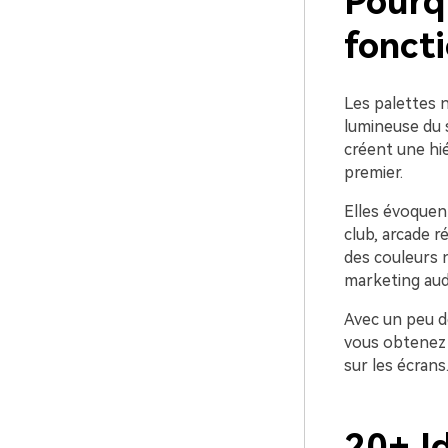
Pourq
foncti
Les palettes n
lumineuse du 
créent une hi
premier.
Elles évoquent
club, arcade r
des couleurs n
marketing aud
Avec un peu d
vous obtenez d
sur les écrans
20+ I