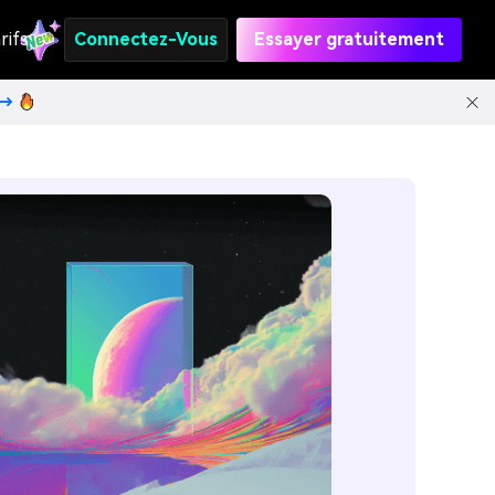
rifs
Connectez-Vous
Essayer gratuitement
t→