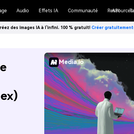
age
Audio
Effets IA
Communauté
Ressources
API
Ta
réez des images IA à l’infini. 100 % gratuit!
Créer gratuitemen
Media.io
de
Hex)