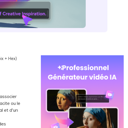
ix + Hex)
associer
cite ou le
al et d'un
des