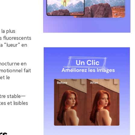
 la plus
s fluorescents
a “lueur” en
 nocturne en
émotionnel fait
et le
tre stable—
s et lisibles
rs