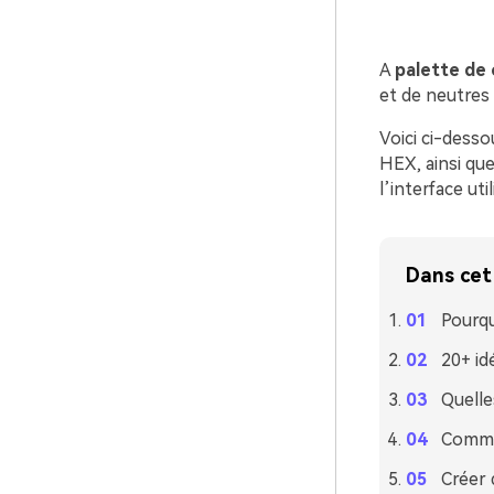
A
palette de 
et de neutres 
Voici ci-desso
HEX, ainsi que
l’interface uti
Dans cet 
Pourqu
20+ id
Quelle
Commen
Créer 