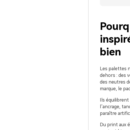
Pourqu
inspir
bien
Les palettes n
dehors : des v
des neutres do
marque, le pack
Ils équilibren
l’ancrage, tan
paraître artifi
Du print aux é