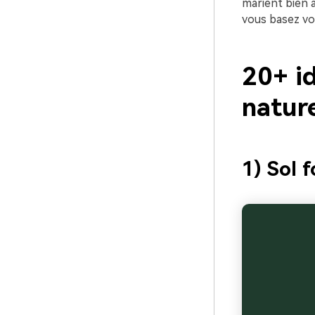
marient bien a
vous basez vo
20+ i
natur
1) Sol f