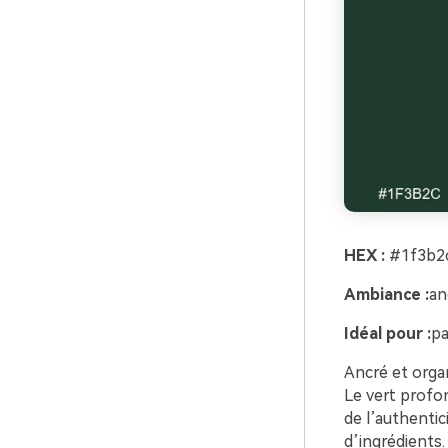
HEX :
#1f3b2c
Ambiance :
an
Idéal pour :
pa
Ancré et organ
Le vert profon
de l’authentici
d’ingrédients.