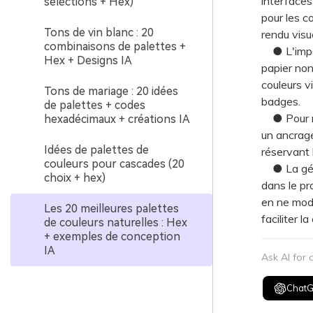
interfaces
sélections + Hex)
pour les c
Tons de vin blanc : 20
rendu visu
combinaisons de palettes +
● L'impact
Hex + Designs IA
papier non
couleurs v
Tons de mariage : 20 idées
badges.
de palettes + codes
● Pour mai
hexadécimaux + créations IA
un ancrage
Idées de palettes de
réservant l
couleurs pour cascades (20
● La géné
choix + hex)
dans le pro
en ne modi
Les 20 meilleures palettes
faciliter l
de couleurs naturelles : Hex
+ exemples de conception
IA
Ask AI for
Chat