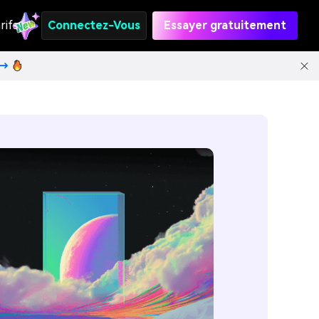
rifs
Connectez-Vous
Essayer gratuitement
t→