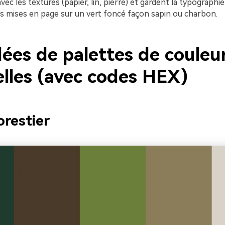
vec les textures (papier, lin, pierre) et gardent la typographie
s mises en page sur un vert foncé façon sapin ou charbon.
dées de palettes de couleu
elles (avec codes HEX)
orestier