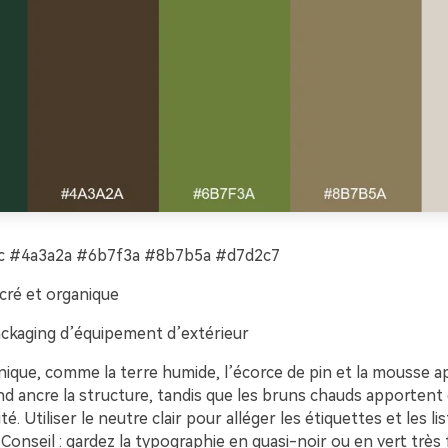
 #4a3a2a #6b7f3a #8b7b5a #d7d2c7
cré et organique
ckaging d’équipement d’extérieur
ique, comme la terre humide, l’écorce de pin et la mousse apr
d ancre la structure, tandis que les bruns chauds apportent d
té. Utiliser le neutre clair pour alléger les étiquettes et les li
 Conseil : gardez la typographie en quasi-noir ou en vert trè