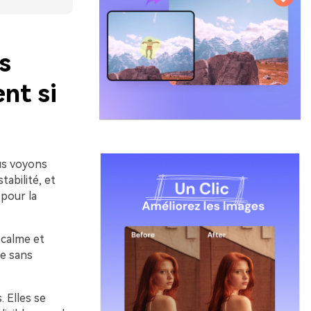
s
nt si
ous voyons
abilité, et
 pour la
 calme et
ie sans
 Elles se