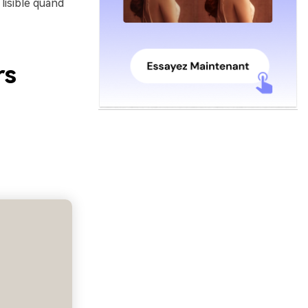
 lisible quand
rs