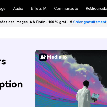
age
Audio
Effets IA
Communauté
Ressources
API
Ta
réez des images IA à l’infini. 100 % gratuit!
Créer gratuitemen
Media.io
rs
ption