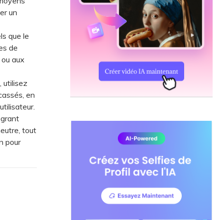
 moyens
ter un
s que le
hes de
n ou aux
utilisez
cassés, en
tilisateur.
égrant
eutre, tout
n pour