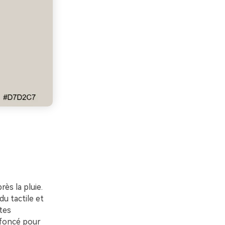
ès la pluie.
u tactile et
stes
s foncé pour