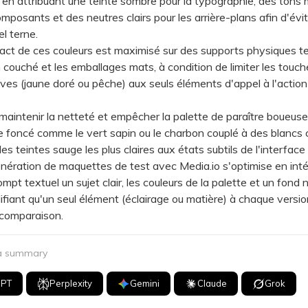
 en attribuant une teinte sombre pour la typographie, des tons
omposants et des neutres clairs pour les arrière-plans afin d'évi
el terne.
 de ces couleurs est maximisé sur des supports physiques tel
 couché et les emballages mats, à condition de limiter les touc
ives (jaune doré ou pêche) aux seuls éléments d'appel à l'actio
ntenir la netteté et empêcher la palette de paraître boueuse, 
 foncé comme le vert sapin ou le charbon couplé à des blancs 
es teintes sauge les plus claires aux états subtils de l'interface u
ration de maquettes de test avec Media.io s'optimise en int
mpt textuel un sujet clair, les couleurs de la palette et un fond n
fiant qu'un seul élément (éclairage ou matière) à chaque versio
a comparaison.
 a summary
GPT
Perplexity
Gemini
Claude
Grok