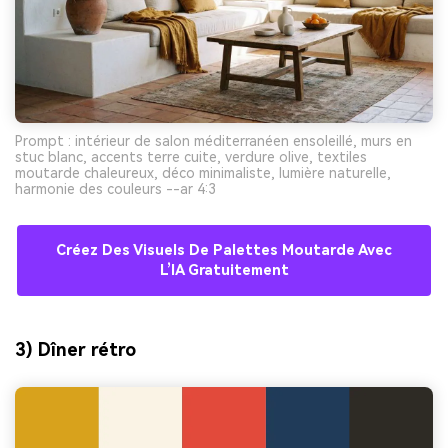
Prompt : intérieur de salon méditerranéen ensoleillé, murs en
stuc blanc, accents terre cuite, verdure olive, textiles
moutarde chaleureux, déco minimaliste, lumière naturelle,
harmonie des couleurs --ar 4:3
Créez Des Visuels De Palettes Moutarde Avec
L’IA Gratuitement
3) Dîner rétro