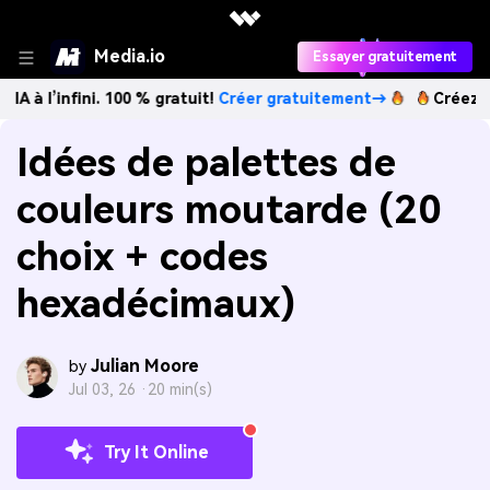
Media.io
Essayer gratuitement
fini. 100 % gratuit!
Créer gratuitement→
Créez des images
Idées de palettes de
couleurs moutarde (20
choix + codes
hexadécimaux)
Julian Moore
by
Jul 03, 26 ·
20 min(s)
Try It Online