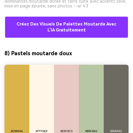
dominantes moutarde dorée et terre cuite avec accents olive,
mise en page épurée, sans photos --ar 4:3
Créez Des Visuels De Palettes Moutarde Avec
L’IA Gratuitement
8) Pastels moutarde doux