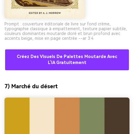
Prompt : couverture éditoriale de livre sur fond crème,
typographie classique à empattement, texture papier subtile,
couleurs dominantes moutarde doré et brun profond avec
accents beige, mise en page centrée --ar 3:4
Créez Des Visuels De Palettes Moutarde Avec
L’IA Gratuitement
7) Marché du désert