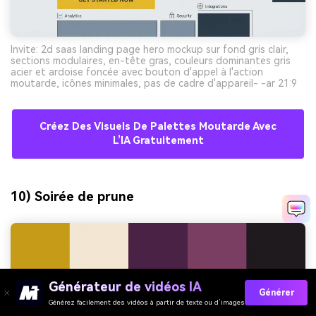
Invite: 2d saas landing page hero mockup sur fond gris clair,
sections modulaires, en-tête gras, couleurs dominantes gris
acier et ardoise foncée avec bouton d'appel à l'action
moutarde, icônes minimales, pas de cadre d'appareil- -ar 21:9
Créez Des Visuels De Palettes Moutarde Avec
L’IA Gratuitement
10) Soirée de prune
Générateur de vidéos IA
Générer
Générez facilement des vidéos à partir de texte ou d’images