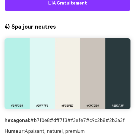
L'IA Gratuitement
4) Spa jour neutres
hexagonal:
#b7f0e8#dff7f3#f3efe7#c9c2b8#2b3a3f
Humeur:
Apaisant, naturel, premium