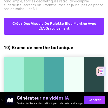
fond simple, formes géométriques rétro, typographie
audacieuse, accents bleu menthe, rose et jaune, pas de photo,
pas de mains- -ar 3:4
Créez Des Visuels De Palette Bleu Menthe Avec
L'IA Gratuitement
10) Brume de menthe botanique
Générateur de vidéos IA
Générer
Générez facilement des vidéos à partir de texte ou d’images