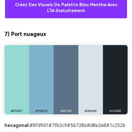
Créez Des Visuels De Palette Bleu Menthe Avec
L'IA Gratuitement
7) Port nuageux
hexagonal:
#8fd9d1#7fb2c9#5b7286#d8e2e8#1c252b