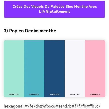
Créez Des Visuels De Palette Bleu Menthe Avec
L'IA Gratuitement
3) Pop en Denim menthe
hexagonal:
#9fe7d4#4fb6c6#1e4d7b#f7f7fb#ffb3c7