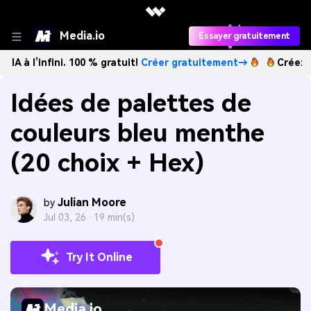
Media.io
Essayer gratuitement
fini. 100 % gratuit!
Créer gratuitement→
Créez des images
Idées de palettes de
couleurs bleu menthe
(20 choix + Hex)
Julian Moore
by
Jul 03, 26 ·
19 min(s)
Try It Online
Media.io