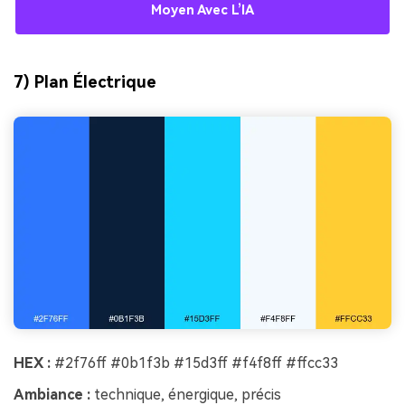
Moyen Avec L’IA
7) Plan Électrique
HEX :
#2f76ff #0b1f3b #15d3ff #f4f8ff #ffcc33
Ambiance :
technique, énergique, précis