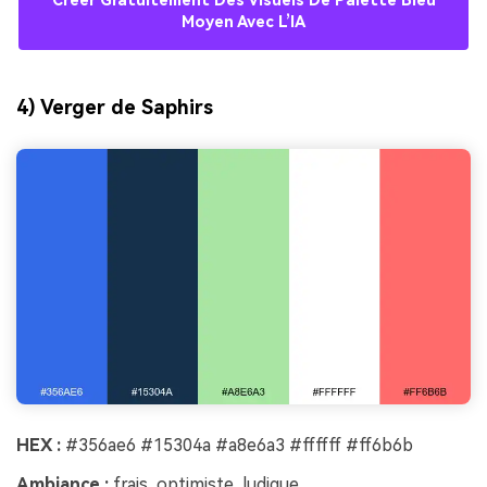
Créer Gratuitement Des Visuels De Palette Bleu
Moyen Avec L’IA
4) Verger de Saphirs
HEX :
#356ae6 #15304a #a8e6a3 #ffffff #ff6b6b
Ambiance :
frais, optimiste, ludique