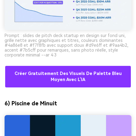
Prompt : slides de pitch deck startup en design sur fond uni,
grille nette avec graphiques et titres, couleurs dominantes
#4a86e8 et #f7f8fb avec support doux #d9e6ff et #9aa4b2,
accent #7b5cff pour remarques, sans photo réelle, style
corporate minimal --ar 4:3
Créer Gratuitement Des Visuels De Palette Bleu
Moyen Avec L’IA
6) Piscine de Minuit