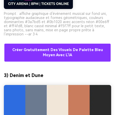
Prompt : affiche graphique d’événement musical sur fond uni,
typographie audacieuse et formes géométriques, couleurs
dominantes #3a7bd5 et #0b1020 avec accents néon #00e6ff
et #ff4fd8, blanc cassé minimal #f5f7ff pour le petit texte,
sans photo, sans mains, mise en page propre prête à
l’impression --ar 3:4
Créer Gratuitement Des Visuels De Palette Bleu
Moyen Avec L’IA
3) Denim et Dune