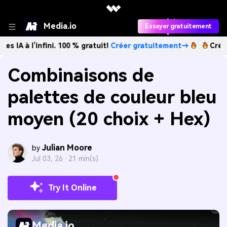
Media.io
Essayer gratuitement
’infini. 100 % gratuit!
Créer gratuitement→
Créez des imag
Combinaisons de
palettes de couleur bleu
moyen (20 choix + Hex)
Julian Moore
by
Jul 03, 26 ·
21 min(s)
Try It Online
Media.io