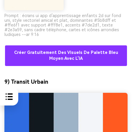
Prompt : écrans ui app d’apprentissage enfants 2d sur fond
uni, style vectoriel amical et plat, dominantes #5b8dff et
#ffe6f1 avec support #fff8e1, accents #7de2d1, texte
#2e3a59, sans cadre téléphone, cartes et icônes arrondies
ludiques --ar 9:16
Créer Gratuitement Des Visuels De Palette Bleu
Moyen Avec L’IA
9) Transit Urbain