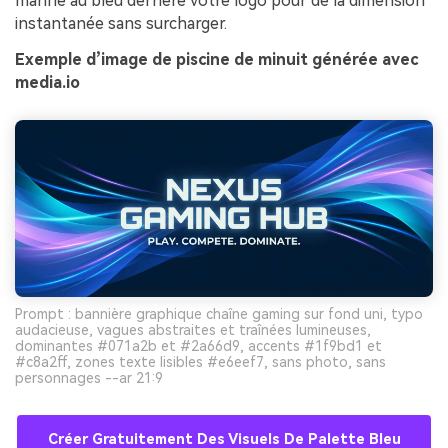
marine au bleu derrière votre logo pour de la dimension
instantanée sans surcharger.
Exemple d’image de piscine de minuit générée avec
media.io
Prompt : bannière graphique chaîne gaming sur fond uni, typo
audacieuse, vagues abstraites et traînées lumineuses,
dominantes #071a2b et #2a66d9, accents #1f9bd1 et
#c8a2ff, zones texte lisibles #e6eef7, sans photo, sans
personnages --ar 21:9
Créer Gratuitement Des Visuels De Palette Bleu