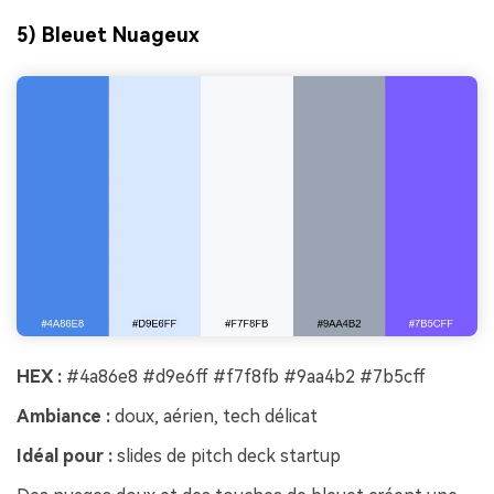
5) Bleuet Nuageux
HEX :
#4a86e8 #d9e6ff #f7f8fb #9aa4b2 #7b5cff
Ambiance :
doux, aérien, tech délicat
Idéal pour :
slides de pitch deck startup