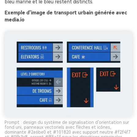
bleu marine et le bleu restent distincts.
Exemple d’image de transport urbain générée avec
media.io
Prompt : design du système de signalisation d’orientation sur
fond uni, panneaux vectoriels avec flèches et icônes,
dominante #2e6be0 et #101820 avec support neutre #f2f4f7
et #9fb3c8, accent #ff5a1f pour les directions principales,