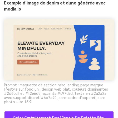
Exemple d’image de denim et dune générée avec
media.io
Prompt : maquette de section héro landing page marque
lifestyle sur fond uni, design web plat, couleurs dominantes
#2d6cdf et #f2e6d8, accents #c97c5d, texte en #2a2a2a
avec support discret #6b7a90, sans cadre d’appareil, sans
photo --ar 16:9