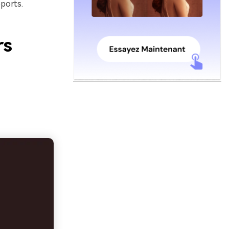
pports.
rs