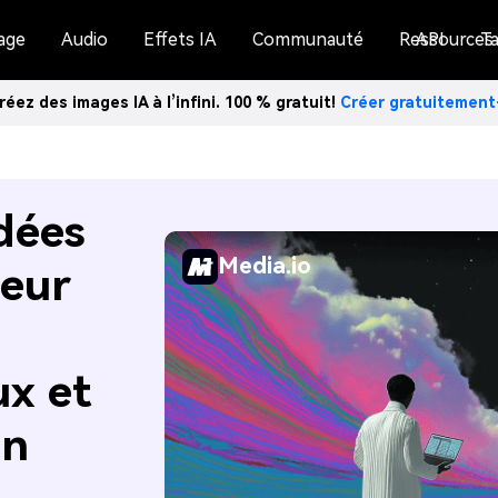
age
Audio
Effets IA
Communauté
Ressources
API
Ta
réez des images IA à l’infini. 100 % gratuit!
Créer gratuitemen
idées
Media.io
leur
x et
on