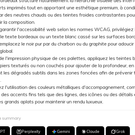
ordeaux structure naturellement la hiérarchie visuelle des inter
ts imprimés tout en apportant une esthétique premium, à condi
par des neutres chauds ou des teintes froides contrastantes pour
r la composition.
antir l'accessibilité web selon les normes WCAG, privilégiez 
r le texte bordeaux ou un texte blanc cassé sur les surfaces bo
remplacez le noir pur par du charbon ou du graphite pour adoucir 
global.
l'impression physique de ces palettes, appliquez les teintes 
piers texturés ou non couchés pour ajouter de la profondeur, en
t les dégradés subtils dans les zones foncées afin de prévenir 
.
l'utilisation des couleurs métalliques d'accompagnement, com
à des accents fins tels que des lignes, des icônes ou des détails e
es grands aplats pour maintenir un rendu luxueux.
 a summary
GPT
Perplexity
Gemini
Claude
Grok