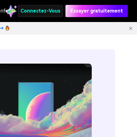
rifs
Connectez-Vous
Essayer gratuitement
t→