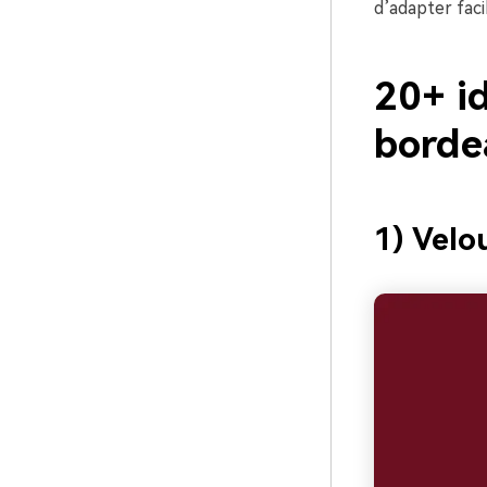
d’adapter faci
20+ i
borde
1) Velo