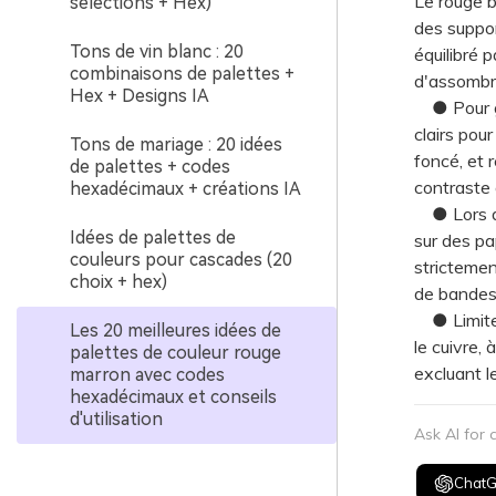
Le rouge b
sélections + Hex)
des suppor
Tons de vin blanc : 20
équilibré 
combinaisons de palettes +
d'assombri
Hex + Designs IA
● Pour gar
clairs pou
Tons de mariage : 20 idées
foncé, et 
de palettes + codes
contraste 
hexadécimaux + créations IA
● Lors de 
Idées de palettes de
sur des pa
couleurs pour cascades (20
strictemen
choix + hex)
de bandes
● Limitez 
Les 20 meilleures idées de
le cuivre, 
palettes de couleur rouge
excluant l
marron avec codes
hexadécimaux et conseils
d'utilisation
Ask AI for
Chat