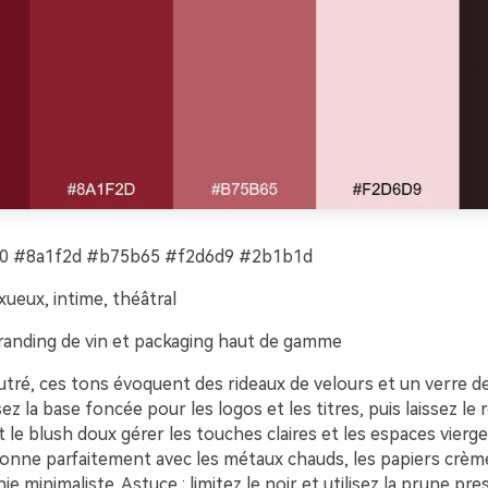
 #8a1f2d #b75b65 #f2d6d9 #2b1b1d
xueux, intime, théâtral
anding de vin et packaging haut de gamme
utré, ces tons évoquent des rideaux de velours et un verre d
ez la base foncée pour les logos et les titres, puis laissez le 
 le blush doux gérer les touches claires et les espaces vierge
ionne parfaitement avec les métaux chauds, les papiers crèm
e minimaliste. Astuce : limitez le noir et utilisez la prune pre