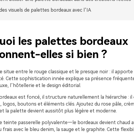
des visuels de palettes bordeaux avec l’IA
uoi les palettes bordeaux
onnent-elles si bien ?
 situe entre le rouge classique et le presque noir : il apporte
té. Cette sophistication innée explique sa présence fréquent
xe, l’hôtellerie et le design éditorial.
ordeaux est foncé, il structure naturellement la hiérarchie : il
s, logos, boutons et éléments clés. Ajoutez du rose pâle, crè
t la palette devient aussitôt plus légère et moderne.
e teinte passerelle polyvalente—le bordeaux devient chaud av
u frais avec le bleu denim, la sauge et le graphite. Cette flexib