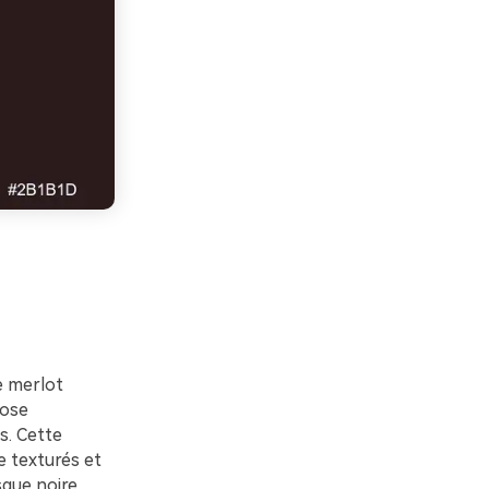
e merlot
rose
s. Cette
e texturés et
sque noire