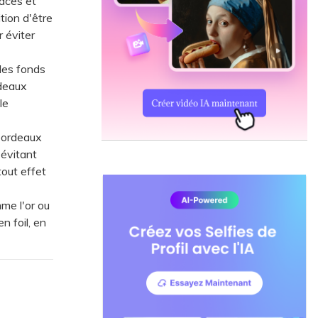
faces et
tion d'être
 éviter
les fonds
rdeaux
le
bordeaux
 évitant
tout effet
me l'or ou
n foil, en