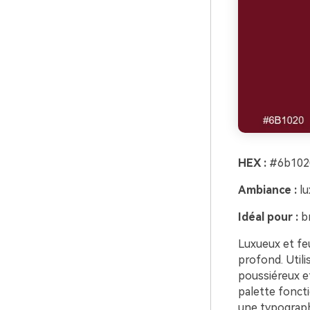
HEX :
#6b1020
Ambiance :
lu
Idéal pour :
br
Luxueux et fe
profond. Utilis
poussiéreux et
palette fonct
une typographi