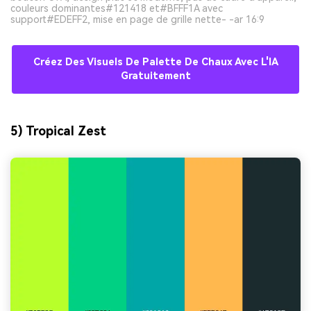
couleurs dominantes#121418 et#BFFF1A avec
support#EDEFF2, mise en page de grille nette- -ar 16:9
Créez Des Visuels De Palette De Chaux Avec L'IA
Gratuitement
5) Tropical Zest