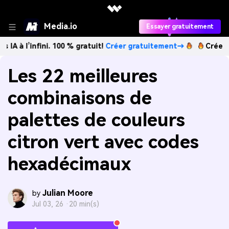
Media.io
Essayer gratuitement
nfini. 100 % gratuit!
Créer gratuitement→
Créez des image
Les 22 meilleures
combinaisons de
palettes de couleurs
citron vert avec codes
hexadécimaux
Julian Moore
by
Jul 03, 26 ·
20 min(s)