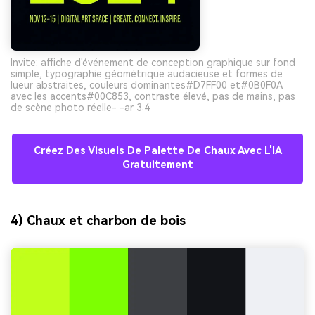
Invite: affiche d'événement de conception graphique sur fond
simple, typographie géométrique audacieuse et formes de
lueur abstraites, couleurs dominantes#D7FF00 et#0B0F0A
avec les accents#00C853, contraste élevé, pas de mains, pas
de scène photo réelle- -ar 3:4
Créez Des Visuels De Palette De Chaux Avec L'IA
Gratuitement
4) Chaux et charbon de bois