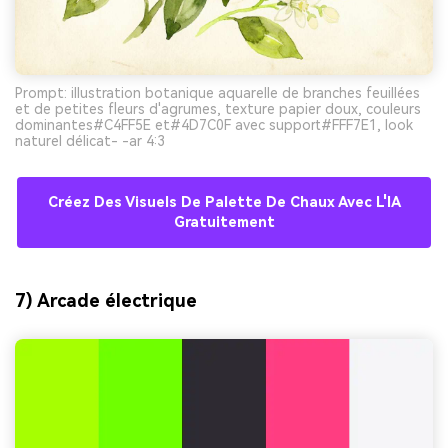
Prompt: illustration botanique aquarelle de branches feuillées
et de petites fleurs d'agrumes, texture papier doux, couleurs
dominantes#C4FF5E et#4D7C0F avec support#FFF7E1, look
naturel délicat- -ar 4:3
Créez Des Visuels De Palette De Chaux Avec L'IA
Gratuitement
7) Arcade électrique