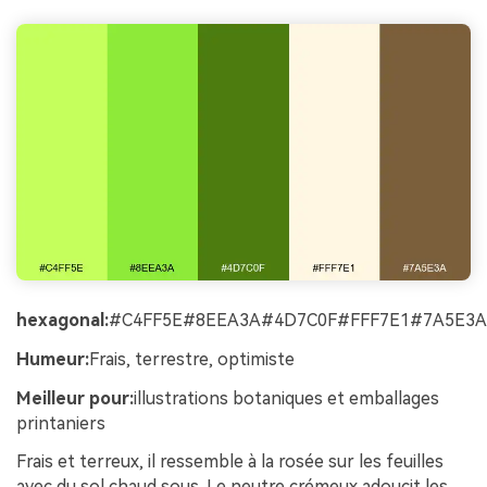
hexagonal:
#C4FF5E#8EEA3A#4D7C0F#FFF7E1#7A5E3A
Humeur:
Frais, terrestre, optimiste
Meilleur pour:
illustrations botaniques et emballages
printaniers
Frais et terreux, il ressemble à la rosée sur les feuilles
avec du sol chaud sous. Le neutre crémeux adoucit les