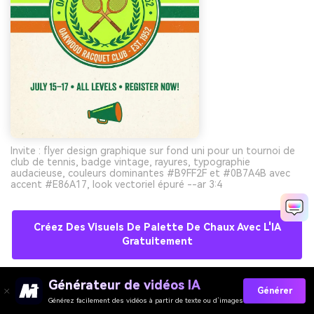
Invite : flyer design graphique sur fond uni pour un tournoi de
club de tennis, badge vintage, rayures, typographie
audacieuse, couleurs dominantes #B9FF2F et #0B7A4B avec
accent #E86A17, look vectoriel épuré --ar 3:4
Créez Des Visuels De Palette De Chaux Avec L'IA
Gratuitement
Générateur de vidéos IA
Générer
10) Lime Copper Luxe
Générez facilement des vidéos à partir de texte ou d’images