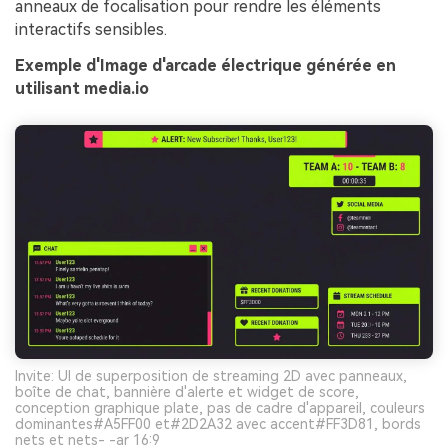
anneaux de focalisation pour rendre les éléments
interactifs sensibles.
Exemple d'Image d'arcade électrique générée en
utilisant media.io
Invite: UI de superposition de streaming 2D avec panneaux,
boîte de chat, bannière d'alerte et widget de score,
conception graphique plate, pas de cadre d'appareil, couleurs
dominantes#A5FF00 et#2D2A32 avec accent#FF3D81, bords
nets et nets- -ar 16:9