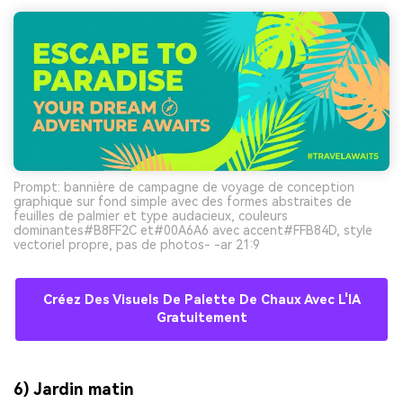
Prompt: bannière de campagne de voyage de conception
graphique sur fond simple avec des formes abstraites de
feuilles de palmier et type audacieux, couleurs
dominantes#B8FF2C et#00A6A6 avec accent#FFB84D, style
vectoriel propre, pas de photos- -ar 21:9
Créez Des Visuels De Palette De Chaux Avec L'IA
Gratuitement
6) Jardin matin