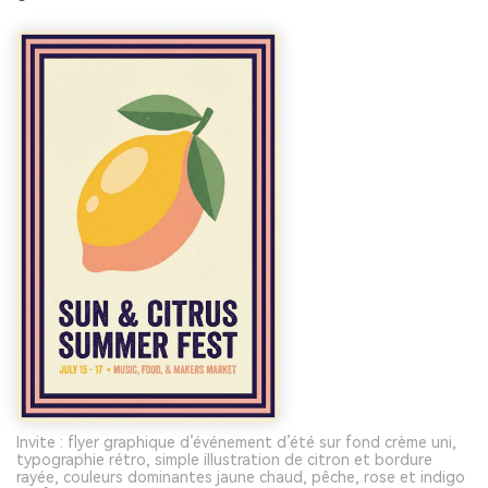
Invite : flyer graphique d’événement d’été sur fond crème uni,
typographie rétro, simple illustration de citron et bordure
rayée, couleurs dominantes jaune chaud, pêche, rose et indigo