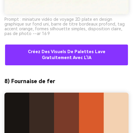
Prompt : miniature vidéo de voyage 2D plate en design
graphique sur fond uni, barre de titre bordeaux profond, tag
accent orange, formes silhouette simples, disposition claire,
pas de photo --ar 16:9
Créez Des Visuels De Palettes Lave
Gratuitement Avec L’IA
8) Fournaise de fer