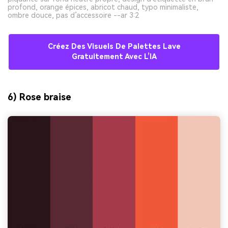
profond, orange épices, abricot chaud, typo minimaliste,
ombre douce, pas d’accessoire --ar 3:2
Créez Des Visuels De Palettes Lave
Gratuitement Avec L’IA
6) Rose braise