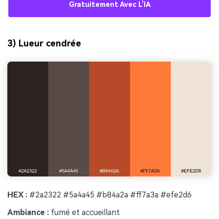
Gratuitement Avec L’IA
3) Lueur cendrée
HEX :
#2a2322 #5a4a45 #b84a2a #ff7a3a #efe2d6
Ambiance :
fumé et accueillant