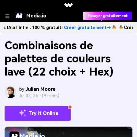
Media.io
Essayer gratuitement
nfini. 100 % gratuit!
Créer gratuitement→
Créez des image
Combinaisons de
palettes de couleurs
lave (22 choix + Hex)
Julian Moore
by
Jul 03, 26 ·
19 min(s)
Try It Online
Media.io