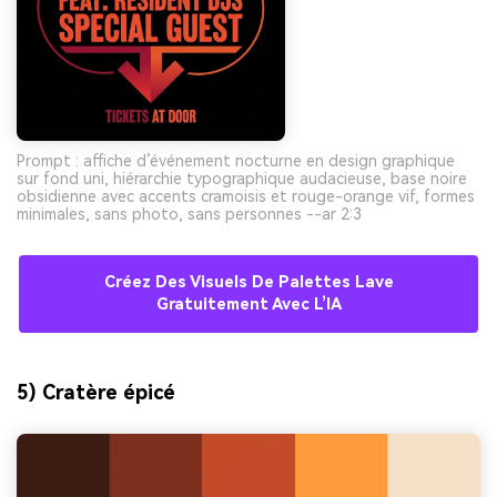
Prompt : affiche d’événement nocturne en design graphique
sur fond uni, hiérarchie typographique audacieuse, base noire
obsidienne avec accents cramoisis et rouge-orange vif, formes
minimales, sans photo, sans personnes --ar 2:3
Créez Des Visuels De Palettes Lave
Gratuitement Avec L’IA
5) Cratère épicé