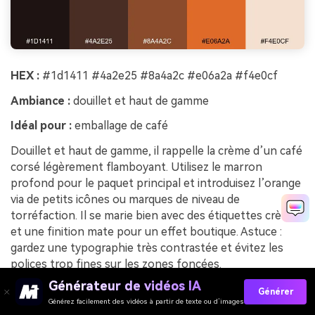
HEX :
#1d1411 #4a2e25 #8a4a2c #e06a2a #f4e0cf
Ambiance :
douillet et haut de gamme
Idéal pour :
emballage de café
Douillet et haut de gamme, il rappelle la crème d’un café
corsé légèrement flamboyant. Utilisez le marron
profond pour le paquet principal et introduisez l’orange
via de petits icônes ou marques de niveau de
torréfaction. Il se marie bien avec des étiquettes crème
et une finition mate pour un effet boutique. Astuce :
gardez une typographie très contrastée et évitez les
polices trop fines sur les zones foncées.
Générateur de vidéos IA
Exemple d’image de mocha volcanique générée avec
Générer
Générez facilement des vidéos à partir de texte ou d’images
media.io