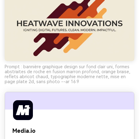
Prompt : bannière graphique design sur fond clair uni, formes
abstraites de roche en fusion marron profond, orange braise,
reflets abricot chaud, typographie moderne nette, mise en
page plate 2d, sans photo --ar 16:9
Media.io