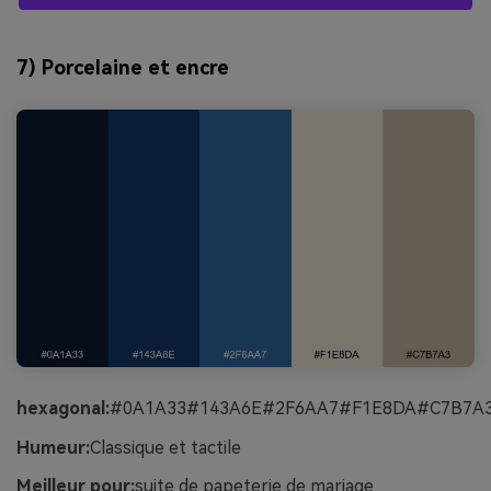
7) Porcelaine et encre
hexagonal:
#0A1A33#143A6E#2F6AA7#F1E8DA#C7B7A
Humeur:
Classique et tactile
Meilleur pour:
suite de papeterie de mariage