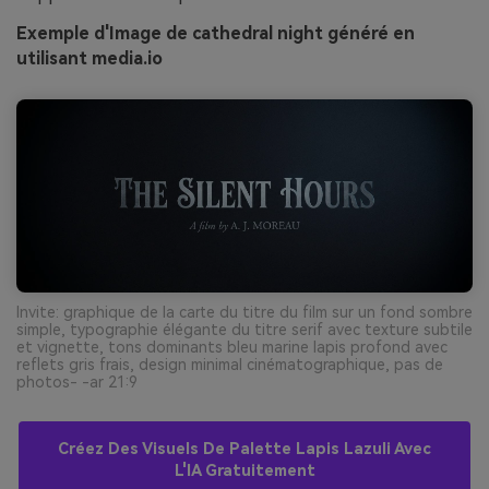
Exemple d'Image de cathedral night généré en
utilisant media.io
Invite: graphique de la carte du titre du film sur un fond sombre
simple, typographie élégante du titre serif avec texture subtile
et vignette, tons dominants bleu marine lapis profond avec
reflets gris frais, design minimal cinématographique, pas de
photos- -ar 21:9
Créez Des Visuels De Palette Lapis Lazuli Avec
L'IA Gratuitement