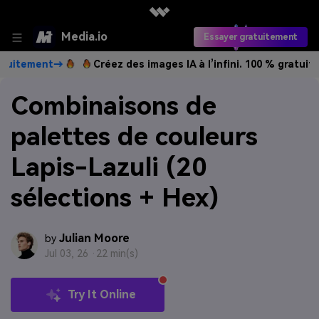
Media.io
Essayer gratuitement
nt→
Créez des images IA à l’infini. 100 % gratuit!
Créer gr
Combinaisons de
palettes de couleurs
Lapis-Lazuli (20
sélections + Hex)
Julian Moore
by
Jul 03, 26 ·
22 min(s)
Try It Online