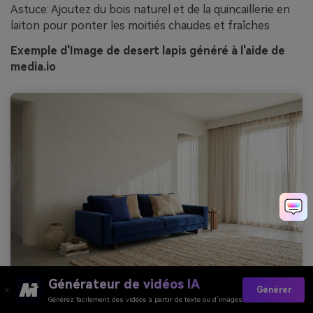
Astuce: Ajoutez du bois naturel et de la quincaillerie en
laiton pour ponter les moitiés chaudes et fraîches
Exemple d'Image de desert lapis généré à l'aide de
media.io
Générateur de vidéos IA
Générer
Prompt: style intérieur réaliste du salon, murs en plâtre
Générez facilement des vidéos à partir de texte ou d’images
propres et canapé moderne, tapis et coussins tissés, tons