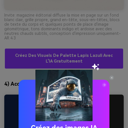
Invite: magazine éditorial diffuse la mise en page sur un fond
blanc clair, grille propre, grand en-tête, sous-en-têtes, blocs
de texte du corps et quelques points de place d'image
géométrique, tons dominants indigo et ardoise avec des
neutres chauds subtils, conception d'impression uniquement-
AR 4:3
Créez Des Visuels De Palette Lapis Lazuli Avec
L'IA Gratuitement
4) Accent de safran