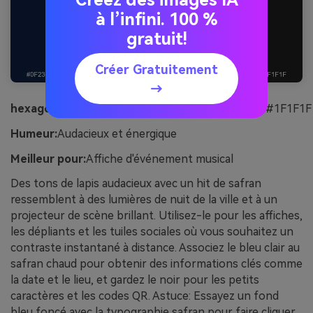
Créez des images IA
à l’infini. 100 %
gratuit!
Créer Gratuitement
→
hexagonal:
#0F2347#1B4C8A#5EA0D6#E0A33A#1F1F1F
Humeur:
Audacieux et énergique
Meilleur pour:
Affiche d'événement musical
Des tons de lapis audacieux avec un hit de safran
ressemblent à des lumières de nuit de la ville et à un
projecteur de scène brillant. Utilisez-le pour les affiches,
les dépliants et les tuiles sociales où vous souhaitez un
contraste instantané à distance. Associez le bleu clair au
safran chaud pour obtenir des informations clés comme
la date et le lieu, et gardez le noir pour les petits
caractères et les codes QR. Astuce: Essayez un fond
bleu foncé avec la typographie safran pour faire cliquer