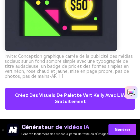
Invite: Conception graphique carrée de la publicité des médias
sociaux sur un fond sombre simple avec une typographie de
titre audacieuse, un badge de prix et des formes simples en
vert néon, rose chaud et jaune, mise en page propre, pas de
photos, pas de mains-AR 1:1
Créez Des Visuels De Palette Vert Kelly Avec L’IA
Gratuitement
10) Bannière d'encre Olive
Générateur de vidéos IA
Générer
Générez facilement des vidéos à partir de texte ou d’images