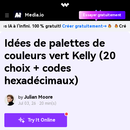
Media.io
Essayer gratuitement
nfini. 100 % gratuit!
Créer gratuitement→
Créez des image
Idées de palettes de
couleurs vert Kelly (20
choix + codes
hexadécimaux)
Julian Moore
by
Jul 03, 26 ·
20 min(s)
Try It Online