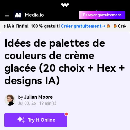
Media.io
Essayer gratuitement
nfini. 100 % gratuit!
Créer gratuitement→
Créez des images
Idées de palettes de
couleurs de crème
glacée (20 choix + Hex +
designs IA)
Julian Moore
by
Jul 03, 26 ·
19 min(s)
Try It Online