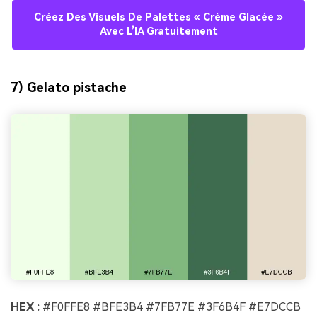
Créez Des Visuels De Palettes « Crème Glacée »
Avec L’IA Gratuitement
7) Gelato pistache
HEX :
#F0FFE8 #BFE3B4 #7FB77E #3F6B4F #E7DCCB