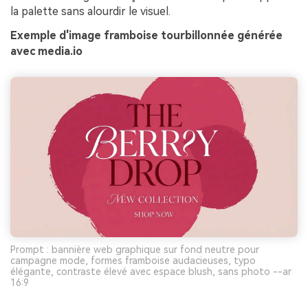
la palette sans alourdir le visuel.
Exemple d'image framboise tourbillonnée générée
avec media.io
Prompt : bannière web graphique sur fond neutre pour
campagne mode, formes framboise audacieuses, typo
élégante, contraste élevé avec espace blush, sans photo --ar
16:9