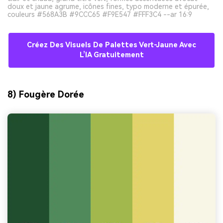
doux et jaune agrume, icônes fines, typo moderne et épurée,
couleurs #568A3B #9CCC65 #F9E547 #FFF3C4 --ar 16:9
Créez Des Visuels De Palettes Vert-Jaune Avec
L’IA Gratuitement
8) Fougère Dorée