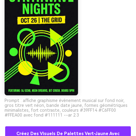
Prompt : affiche graphisme évènement musical sur fond noir,
gros titre vert néon, bande date jaune, formes géométriques
minimalistes, fort contraste, couleurs #39FF14 #C6FF00
#FFEA00 avec fond #111111 --ar 2:3
Créez Des Visuels De Palettes Vert-Jaune Avec