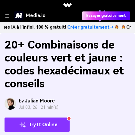
Media.io
Essayer gratuitement
infini. 100 % gratuit!
Créer gratuitement→
Créez des imag
20+ Combinaisons de
couleurs vert et jaune :
codes hexadécimaux et
conseils
Julian Moore
by
Jul 03, 26 ·
21 min(s)
Try It Online