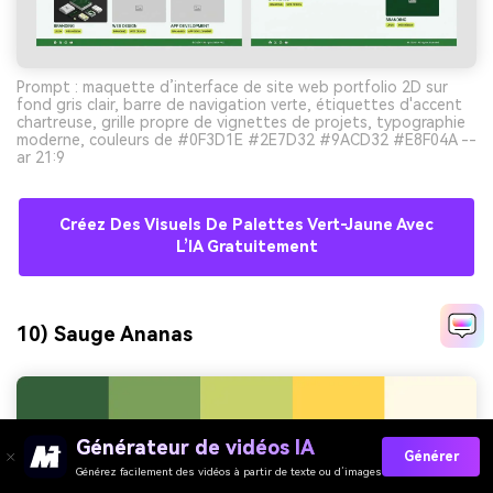
Prompt : maquette d’interface de site web portfolio 2D sur
fond gris clair, barre de navigation verte, étiquettes d'accent
chartreuse, grille propre de vignettes de projets, typographie
moderne, couleurs de #0F3D1E #2E7D32 #9ACD32 #E8F04A --
ar 21:9
Créez Des Visuels De Palettes Vert-Jaune Avec
L’IA Gratuitement
10) Sauge Ananas
Générateur de vidéos IA
Générer
Générez facilement des vidéos à partir de texte ou d’images