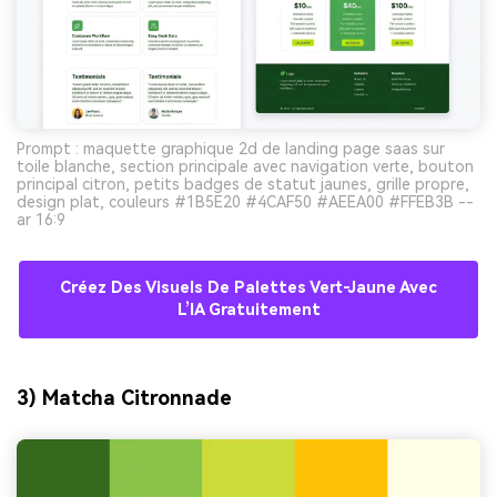
Prompt : maquette graphique 2d de landing page saas sur
toile blanche, section principale avec navigation verte, bouton
principal citron, petits badges de statut jaunes, grille propre,
design plat, couleurs #1B5E20 #4CAF50 #AEEA00 #FFEB3B --
ar 16:9
Créez Des Visuels De Palettes Vert-Jaune Avec
L’IA Gratuitement
3) Matcha Citronnade