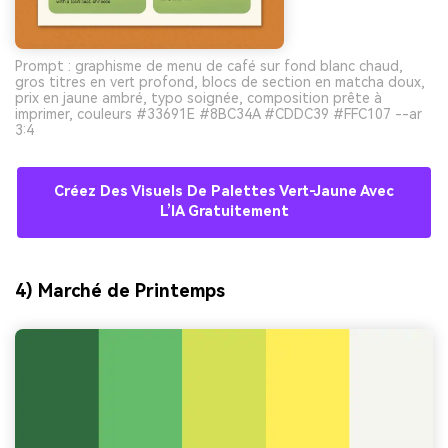
Prompt : graphisme de menu de café sur fond blanc chaud,
gros titres en vert profond, blocs de section en matcha doux,
prix en jaune ambré, typo soignée, composition prête à
imprimer, couleurs #33691E #8BC34A #CDDC39 #FFC107 --ar
3:4
Créez Des Visuels De Palettes Vert-Jaune Avec
L’IA Gratuitement
4) Marché de Printemps