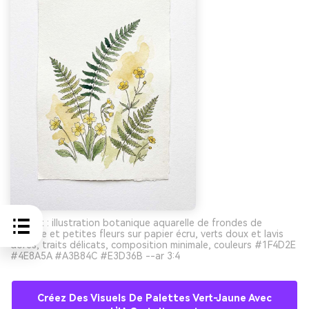
Prompt : illustration botanique aquarelle de frondes de
fougère et petites fleurs sur papier écru, verts doux et lavis
dorés, traits délicats, composition minimale, couleurs #1F4D2E
#4E8A5A #A3B84C #E3D36B --ar 3:4
Créez Des Visuels De Palettes Vert-Jaune Avec