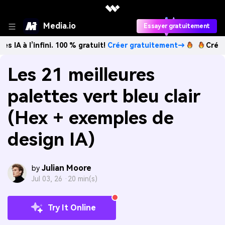
Media.io
Essayer gratuitement
infini. 100 % gratuit!
Créer gratuitement→
Créez des imag
Les 21 meilleures
palettes vert bleu clair
(Hex + exemples de
design IA)
Julian Moore
by
Jul 03, 26 ·
20 min(s)
Try It Online