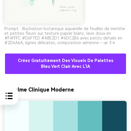
Prompt : illustration botanique aquarelle de feuilles de menthe
et petites fleurs sur texture papier blanc, lavis doux en
#F4FFFC #D6F7ED #A8E2D1 #6DC2B6 avec petits détails en
#2D6A6A, lignes délicates, composition aérienne --ar 3:4
Créez Gratuitement Des Visuels De Palettes
Bleu Vert Clair Avec L’IA
9) Calme Clinique Moderne