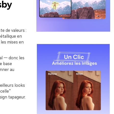
sby
te de valeurs :
étallique en
 les mises en
tal — donc les
ne base
onner au
eilleurs looks
celle”
sign tapageur.