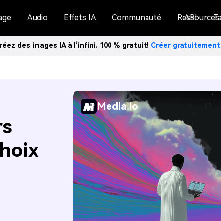
age
Audio
Effets IA
Communauté
Ressources
API
Ta
réez des images IA à l’infini. 100 % gratuit!
Créer gratuitemen
Media.io
rs
hoix