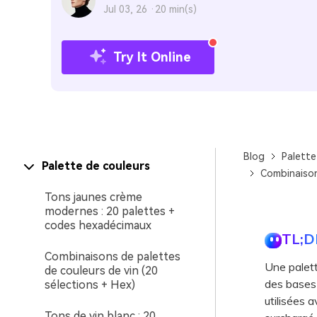
Jul 03, 26 ·
20 min(s)
Try It Online
Blog
Palette
Palette de couleurs
Combinaison
Tons jaunes crème
modernes : 20 palettes +
codes hexadécimaux
TL;D
Combinaisons de palettes
Une palett
de couleurs de vin (20
des bases
sélections + Hex)
utilisées 
Tons de vin blanc : 20