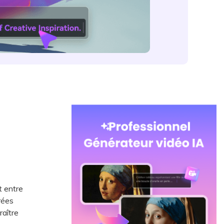
t entre
rées
raître