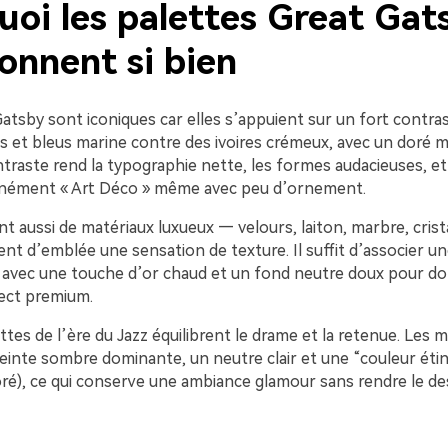
uoi les palettes Great Gat
onnent si bien
atsby sont iconiques car elles s’appuient sur un fort contras
s et bleus marine contre des ivoires crémeux, avec un doré m
traste rend la typographie nette, les formes audacieuses, et
anément « Art Déco » même avec peu d’ornement.
ent aussi de matériaux luxueux — velours, laiton, marbre, cris
nt d’emblée une sensation de texture. Il suffit d’associer u
 avec une touche d’or chaud et un fond neutre doux pour d
ect premium.
ettes de l’ère du Jazz équilibrent le drame et la retenue. Les m
teinte sombre dominante, un neutre clair et une “couleur étin
oré), ce qui conserve une ambiance glamour sans rendre le de