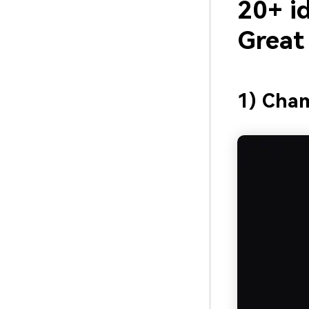
20+ i
Great
1) Cha