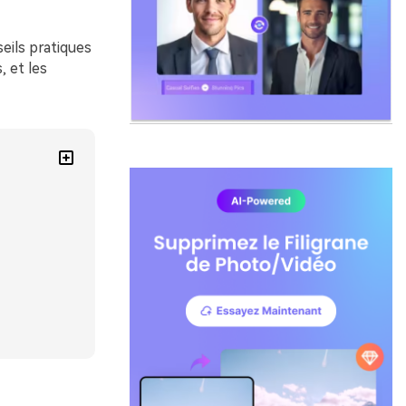
eils pratiques
, et les