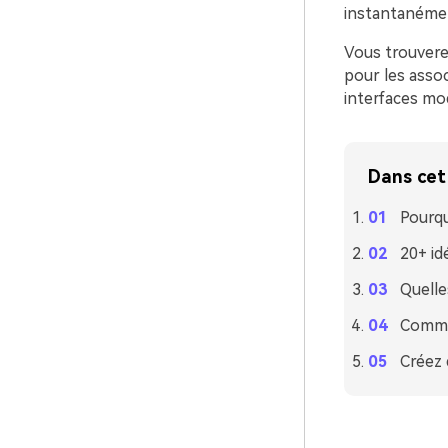
instantanémen
Vous trouvere
pour les associ
interfaces mo
Dans cet 
Pourqu
20+ id
Quelle
Commen
Créez 