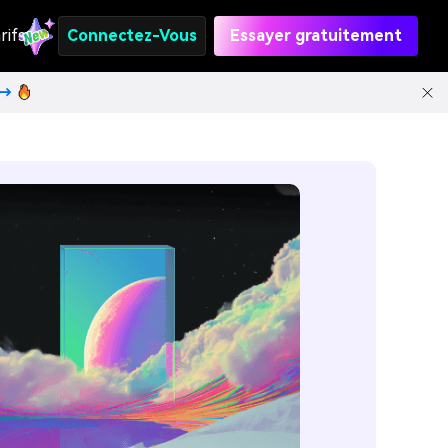
rifs
Connectez-Vous
Essayer gratuitement
t→