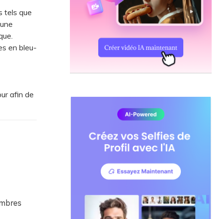
 tels que
 une
que.
es en bleu-
ur afin de
ombres