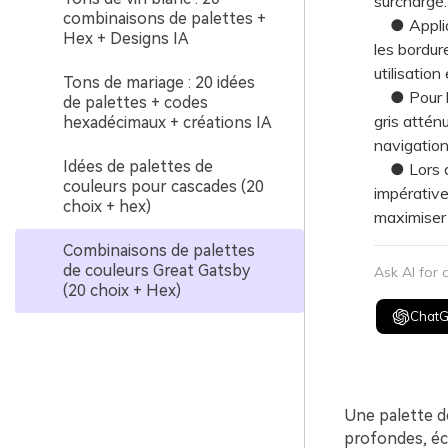
surchargé.
combinaisons de palettes +
● Appliqu
Hex + Designs IA
les bordur
utilisatio
Tons de mariage : 20 idées
● Pour les
de palettes + codes
gris attén
hexadécimaux + créations IA
navigation,
Idées de palettes de
● Lors de 
couleurs pour cascades (20
impérative
choix + hex)
maximiser 
Combinaisons de palettes
de couleurs Great Gatsby
Ask AI for
(20 choix + Hex)
Chat
Une palette d
profondes, éc