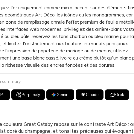
ez l'or uniquement comme micro-accent sur des éléments fins
es géométriques Art Déco, les icônes ou les monogrammes, car
n en zone de remplissage annule l'effet premium de feuille métalli
 interfaces web modernes, privilégiez des arrière-plans vast
ué ou bleu pâle, réservez les tons charbon ou bleu marine pour la
 et limitez l'or strictement aux boutons interactifs principaux.
l'impression de papeterie de mariage ou de menus, utilisez
ment une base blanc cassé, ivoire ou crème plutôt qu'un blanc p
la richesse visuelle des encres foncées et des dorures.
 a summary
GPT
Perplexity
Gemini
Claude
Grok
e couleurs Great Gatsby repose sur le contraste Art Déco : 
lat doré du champagne, et tonalités précieuses qui évoquent