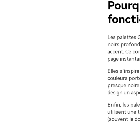
Pourq
foncti
Les palettes G
noirs profond
accent. Ce con
page instant
Elles s’inspir
couleurs porte
presque noire
design un asp
Enfin, les pal
utilisent une 
(souvent le d