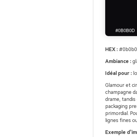
HEX :
#0b0b0d
Ambiance :
gl
Idéal pour :
lo
Glamour et ci
champagne dan
drame, tandis 
packaging pre
primordial. Po
lignes fines o
Exemple d’im