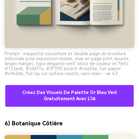
Prompt : maquette couverture et double page de brochure
éditoriale pour exposition musée, mise en page print épurée,
larges marges, typo élégante serif, blocs de couleur et filets
#112a46, #2d6f7a, #3f7f5f accent #c6a34a, ton papier
#e9e3d6, flat lay sur surface neutre, sans main --ar 4:3
Créez Des Visuels De Palette Or Bleu Vert
Gratuitement Avec L’IA
6) Botanique Côtière