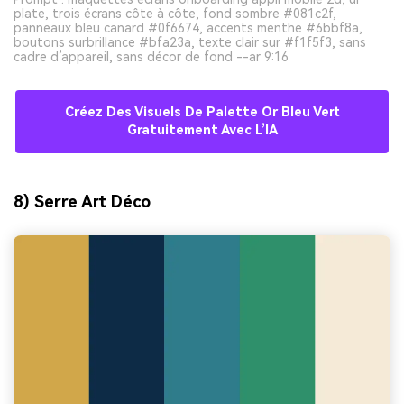
plate, trois écrans côte à côte, fond sombre #081c2f,
panneaux bleu canard #0f6674, accents menthe #6bbf8a,
boutons surbrillance #bfa23a, texte clair sur #f1f5f3, sans
cadre d’appareil, sans décor de fond --ar 9:16
Créez Des Visuels De Palette Or Bleu Vert
Gratuitement Avec L’IA
8) Serre Art Déco