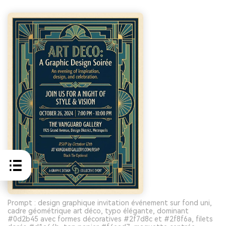
Prompt : design graphique invitation événement sur fond uni,
cadre géométrique art déco, typo élégante, dominant
#0d2b45 avec formes décoratives #2f7d8c et #2f8f6a, filets