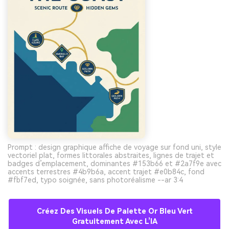
Prompt : design graphique affiche de voyage sur fond uni, style
vectoriel plat, formes littorales abstraites, lignes de trajet et
badges d’emplacement, dominantes #153b66 et #2a7f9e avec
accents terrestres #4b9b6a, accent trajet #e0b84c, fond
#fbf7ed, typo soignée, sans photoréalisme --ar 3:4
Créez Des Visuels De Palette Or Bleu Vert
Gratuitement Avec L’IA