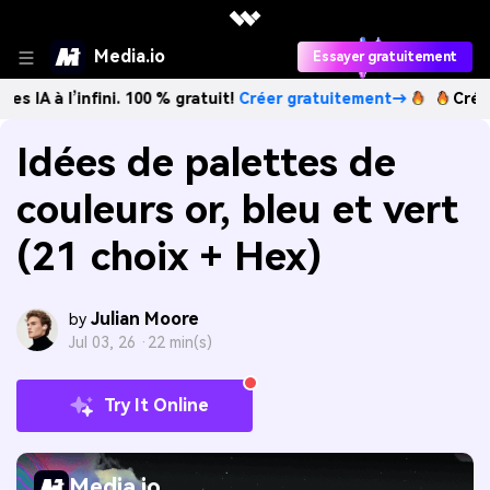
Media.io
Essayer gratuitement
infini. 100 % gratuit!
Créer gratuitement→
Créez des image
Idées de palettes de
couleurs or, bleu et vert
(21 choix + Hex)
Julian Moore
by
Jul 03, 26 ·
22 min(s)
Try It Online
Media.io