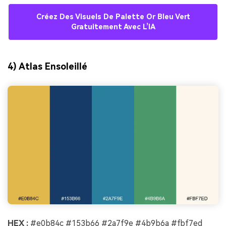
Créez Des Visuels De Palette Or Bleu Vert
Gratuitement Avec L’IA
4) Atlas Ensoleillé
HEX :
#e0b84c #153b66 #2a7f9e #4b9b6a #fbf7ed