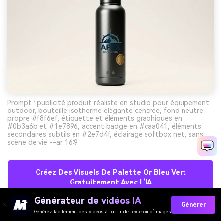
Prompt : publicité produit réaliste en studio pour équipement
outdoor, bouteille isotherme élégante centrée, fond neutre
propre #f8f6ef, étiquette et éléments graphiques en
#0b3a6b et #1e7896, accent badge en #caa041, éléments
secondaires subtils en #2e7d4f, éclairage softbox net, sans
scène de vie --ar 16:9
Créez Des Visuels De Palette Or Bleu Vert
Gratuitement Avec L’IA
Générateur de vidéos IA
Générer
Générez facilement des vidéos à partir de texte ou d’images