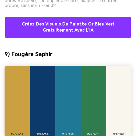
dorés #d1a64b, ton papier #f4ead7, maquette centrée
propre, sans main --ar 3:4
Créez Des Visuels De Palette Or Bleu Vert
Gratuitement Avec L’IA
9) Fougère Saphir