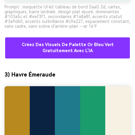
Prompt : maquette UI kit tableau de bord SaaS 2d, cartes,
graphiques, barre latérale, design plat épuré, dominantes
#103a5c et #eef3f1, secondaires #1a8a8f, accents statut
#3a9d60, accents surbrillance #c9a227, espacement constant,
sans cadre, sans scène d’arrière-plan --ar 16:9
Créez Des Visuels De Palette Or Bleu Vert
Gratuitement Avec L’IA
3) Havre Émeraude