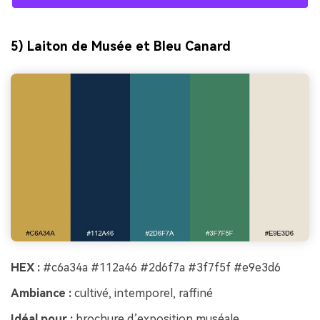
5) Laiton de Musée et Bleu Canard
HEX :
#c6a34a #112a46 #2d6f7a #3f7f5f #e9e3d6
Ambiance :
cultivé, intemporel, raffiné
Idéal pour :
brochure d’exposition muséale