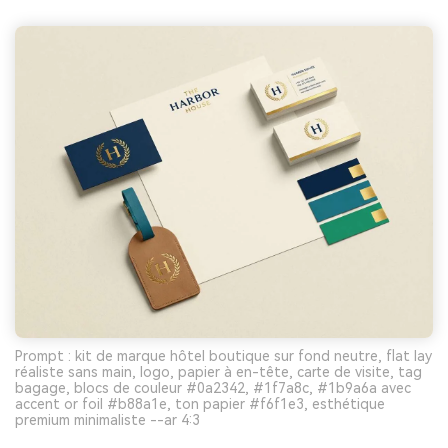
Prompt : kit de marque hôtel boutique sur fond neutre, flat lay
réaliste sans main, logo, papier à en-tête, carte de visite, tag
bagage, blocs de couleur #0a2342, #1f7a8c, #1b9a6a avec
accent or foil #b88a1e, ton papier #f6f1e3, esthétique
premium minimaliste --ar 4:3