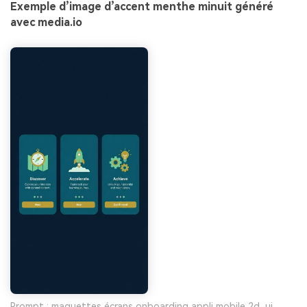
Exemple d’image d’accent menthe minuit généré
avec media.io
Prompt : maquettes écrans onboarding appli mobile 2d, ui