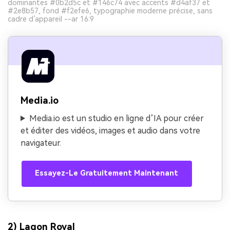
dominantes #0b2d5c et #146c74 avec accents #d4af37 et
#2e8b57, fond #f2efe6, typographie moderne précise, sans
cadre d’appareil --ar 16:9
Media.io
Media.io est un studio en ligne d’IA pour créer
et éditer des vidéos, images et audio dans votre
navigateur.
Essayez-Le Gratuitement Maintenant
2) Lagon Royal