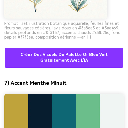
Prompt : set illustration botanique aquarelle, feuilles fines et
fleurs sauvages côtières, lavis doux en #3a8ea5 et #5aa469,
détails profonds en #0f3157, accents chauds #d8b25c, fond
papier #f7f3ea, composition aérienne --ar 1:1
Créez Des Visuels De Palette Or Bleu Vert
Gratuitement Avec L’IA
7) Accent Menthe Minuit