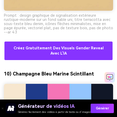
Prompt : design graphique de signalisation extérieure
rustique-moderne sur un fond sable uni, titre terracotta avec
sous-texte bleu denim, icônes flèches minimalistes, mise en
page épurée, vectoriel plat, pas de texture bois, pas de photo
--ar 4:3
Créez Gratuitement Des Visuels Gender Reveal
Avec L’IA
10) Champagne Bleu Marine Scintillant
Générateur de vidéos IA
Générer
Générez facilement des vidéos à partir de texte ou d’images