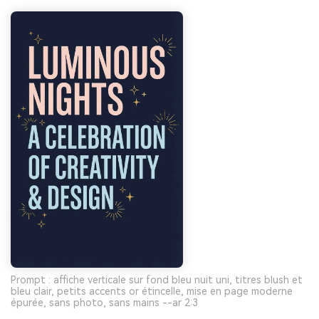
Prompt : affiche verticale sur fond bleu nuit uni, titres blush et
bleu clair, petits accents or étincelle, mise en page moderne
épurée, sans photo, sans mains --ar 2:3