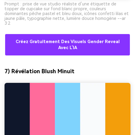
Prompt : prise de vue studio réaliste d’une étiquette de
topper de cupcake sur fond blanc propre, couleurs
dominantes pêche pastel et bleu doux, icônes confetti lilas et
jaune pâle, typographie nette, lumière douce homogène --ar
3:2
Créez Gratuitement Des Visuels Gender Reveal
Avec L’IA
7) Révélation Blush Minuit