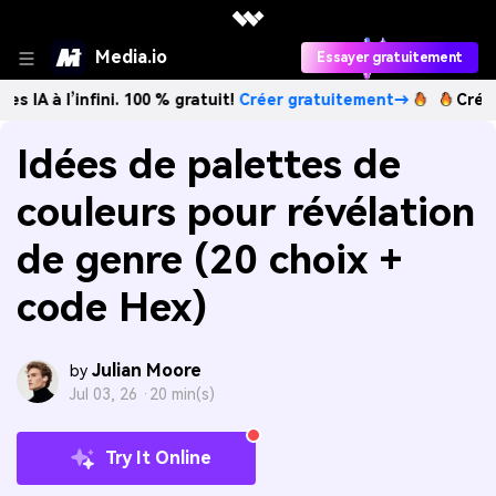
Media.io
Essayer gratuitement
infini. 100 % gratuit!
Créer gratuitement→
Créez des imag
Idées de palettes de
couleurs pour révélation
de genre (20 choix +
code Hex)
Julian Moore
by
Jul 03, 26 ·
20 min(s)
Try It Online