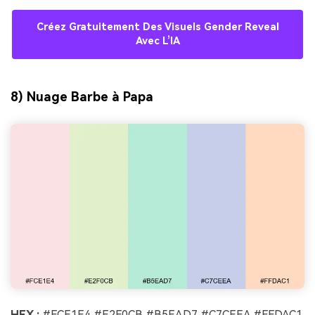
Créez Gratuitement Des Visuels Gender Reveal
Avec L’IA
8) Nuage Barbe à Papa
HEX :
#FCE1E4 #E2F0CB #B5EAD7 #C7CEEA #FFDAC1