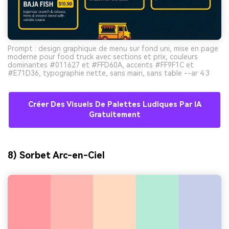
Prompt : design graphique de menu sur fond uni, mise en page
moderne pour food truck avec sections et prix, couleurs
dominantes #011627 et #FFD60A, accents #FF9F1C et
#E71D36, typographie nette, sans main, sans table --ar 4:3
Créer Des Visuels De Palettes Ludiques Par IA
Gratuitement
8) Sorbet Arc-en-Ciel