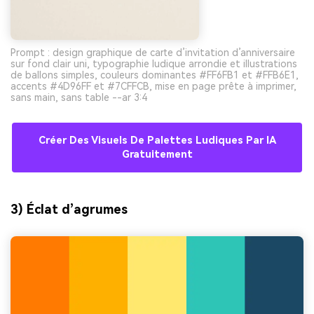
Prompt : design graphique de carte d’invitation d’anniversaire
sur fond clair uni, typographie ludique arrondie et illustrations
de ballons simples, couleurs dominantes #FF6FB1 et #FFB6E1,
accents #4D96FF et #7CFFCB, mise en page prête à imprimer,
sans main, sans table --ar 3:4
Créer Des Visuels De Palettes Ludiques Par IA
Gratuitement
3) Éclat d’agrumes