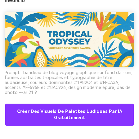
media.io
Prompt : bandeau de blog voyage graphique sur fond clair uni,
formes abstraites tropicales et typographie de titre
audacieuse, couleurs dominantes #1982C4 et #FFCA3A,
accents #FF595E et #8AC926, design moderne épuré, pas de
photo --ar 21:9
Créer Des Visuels De Palettes Ludiques Par IA
Gratuitement