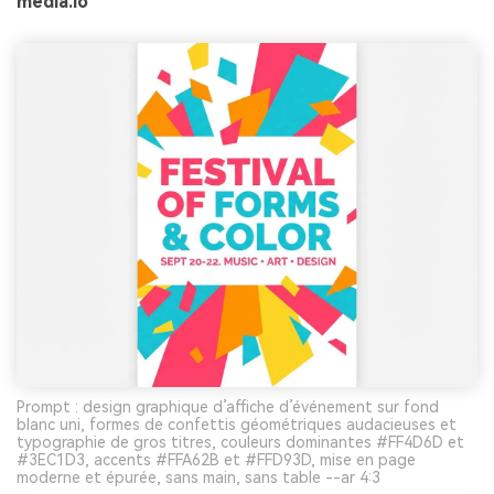
media.io
Prompt : design graphique d’affiche d’événement sur fond
blanc uni, formes de confettis géométriques audacieuses et
typographie de gros titres, couleurs dominantes #FF4D6D et
#3EC1D3, accents #FFA62B et #FFD93D, mise en page
moderne et épurée, sans main, sans table --ar 4:3