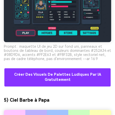
Prompt : maquette UI de jeu 2D sur fond uni, panneaux et
boutons de tableau de bord, couleurs dominantes #252A34 et
#08D9D6, accents #FF2E63 et #F8F32B, style vectoriel net,
pas de cadre téléphone, pas d’environnement --ar 16:9
Créer Des Visuels De Palettes Ludiques Par IA
Gratuitement
5) Ciel Barbe à Papa