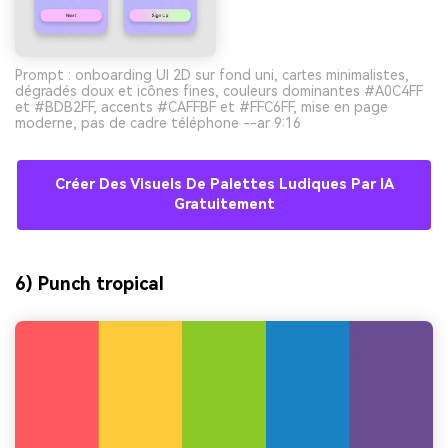
Prompt : onboarding UI 2D sur fond uni, cartes minimalistes,
dégradés doux et icônes fines, couleurs dominantes #A0C4FF
et #BDB2FF, accents #CAFFBF et #FFC6FF, mise en page
moderne, pas de cadre téléphone --ar 9:16
Créer Des Visuels De Palettes Ludiques Par IA
Gratuitement
6) Punch tropical