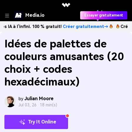
Media.io
Essayer gratuitement
infini. 100 % gratuit!
Créer gratuitement→
Créez des image
Idées de palettes de
couleurs amusantes (20
choix + codes
hexadécimaux)
Julian Moore
by
Jul 03, 26 ·
18 min(s)
Try It Online