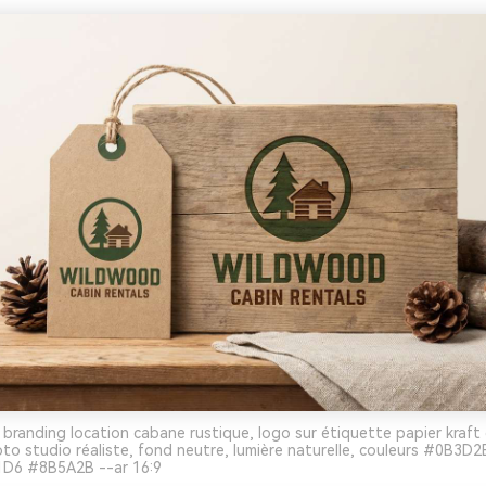
 branding location cabane rustique, logo sur étiquette papier kraf
oto studio réaliste, fond neutre, lumière naturelle, couleurs #0B3D
D6 #8B5A2B --ar 16:9