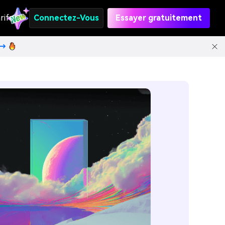
rifs
Connectez-Vous
Essayer gratuitement
t→