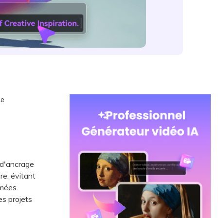
2e
 d'ancrage
ire, évitant
mées.
s projets