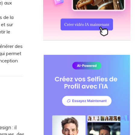
e) aux
s de la
et sur
ir le
énérer des
 qui permet
nception
sign : il
arques, des