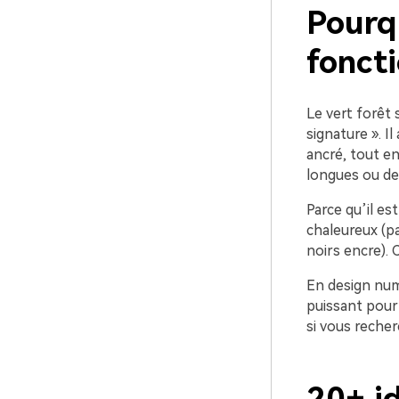
Pourqu
foncti
Le vert forêt 
signature ». 
ancré, tout en
longues ou des
Parce qu’il es
chaleureux (pa
noirs encre). 
En design numé
puissant pour 
si vous recher