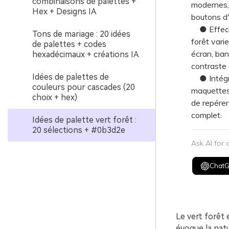
combinaisons de palettes +
modernes, 
Hex + Designs IA
boutons d'
● Effectue
Tons de mariage : 20 idées
forêt vari
de palettes + codes
écran, ban
hexadécimaux + créations IA
contraste e
Idées de palettes de
● Intégre
couleurs pour cascades (20
maquettes 
choix + hex)
de repérer
complet.
Idées de palette vert forêt :
20 sélections + #0b3d2e
Ask AI for
Chat
Le vert forêt e
évoque la nat