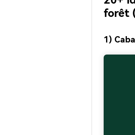
20+ id
forêt
1) Caba