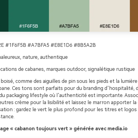
E #1F6F5B #A7BFA5 #E8E1D6 #8B5A2B
aleureux, nature, authentique
cations de cabanes, marques outdoor, signalétique rustique
boisé, comme des aiguilles de pin sous les pieds et la lumièr
bane. Ces tons sont parfaits pour du branding d’hospitalité,
du packaging lifestyle où l’authenticité est importante. Associ
utres crème pour la lisibilité et laissez le marron apporter la 
sation : gardez le vert le plus profond pour les titres et logos
istance.
age « cabanon toujours vert » générée avec media.io