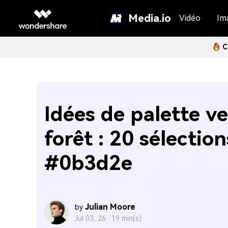
Media.io
Vidéo
Im
C
Idées de palette ve
forêt : 20 sélection
#0b3d2e
Julian Moore
by
Jul 03, 26 ·
19 min(s)