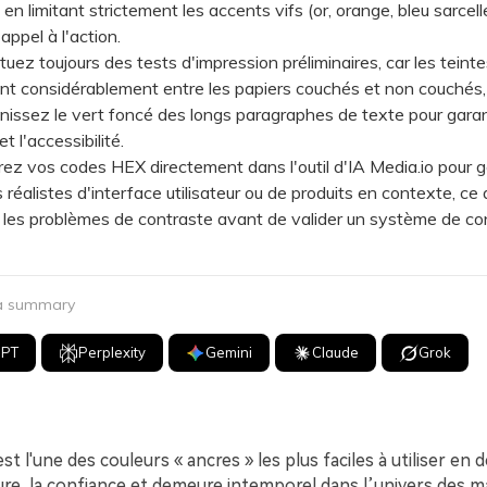
en limitant strictement les accents vifs (or, orange, bleu sarcell
appel à l'action.
z toujours des tests d'impression préliminaires, car les teinte
ent considérablement entre les papiers couchés et non couchés, 
nissez le vert foncé des longs paragraphes de texte pour garant
t l'accessibilité.
z vos codes HEX directement dans l'outil d'IA Media.io pour g
réalistes d'interface utilisateur ou de produits en contexte, ce
 les problèmes de contraste avant de valider un système de co
 a summary
GPT
Perplexity
Gemini
Claude
Grok
st l'une des couleurs « ancres » les plus faciles à utiliser en de
ure, la confiance et demeure intemporel dans l’univers des m