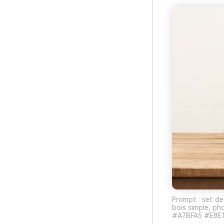
Prompt : set de
bois simple, ph
#A7BFA5 #E8E1