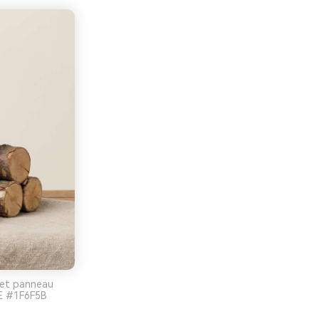
t et panneau
2E #1F6F5B