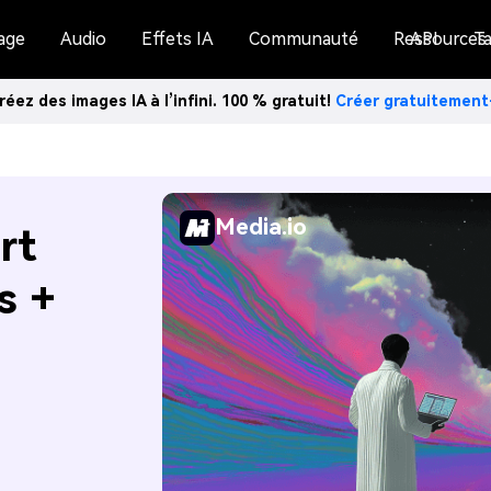
age
Audio
Effets IA
Communauté
Ressources
API
Ta
réez des images IA à l’infini. 100 % gratuit!
Créer gratuitemen
Media.io
rt
s +