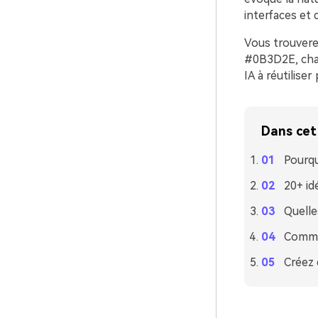
interfaces et 
Vous trouvere
#0B3D2E, chac
IA à réutilise
Dans cet 
Pourqu
20+ id
Quelle
Commen
Créez 