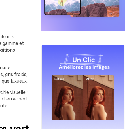
uleur «
de gamme et
sitions
riaux
, gris froids,
e que luxueux.
hie visuelle :
lent en accent
nte.