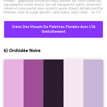
Prompt : graphique invitation baby shower sur fond crème uni,
typographie ronde douce, line art marguerite subtil, dominant
crème et rose pastel avec accents jaune chaud, détails menthe
minimes, mise en page épurée, sans mains, sans table --ar 3:4
Créez Des Visuels De Palettes Florales Avec L'IA
Gratuitement
6) Orchidée Noire