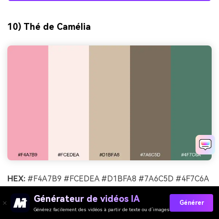
10) Thé de Camélia
HEX:
#F4A7B9 #FCEDEA #D1BFA8 #7A6C5D #4F7C6A
Ambiance :
chaleureux et raffiné
Générateur de vidéos IA
Générer
Générez facilement des vidéos à partir de texte ou d’images
Idéal pour :
design d'emballage de thé