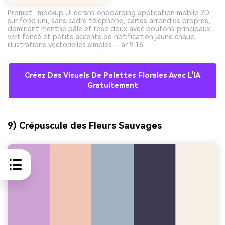
Prompt : mockup UI écrans onboarding application mobile 2D
sur fond uni, sans cadre téléphone, cartes arrondies propres,
dominant menthe pâle et rose doux avec boutons principaux
vert foncé et petits accents de notification jaune chaud,
illustrations vectorielles simples --ar 9:16
Créez Des Visuels De Palettes Florales Avec L'IA
Gratuitement
9) Crépuscule des Fleurs Sauvages