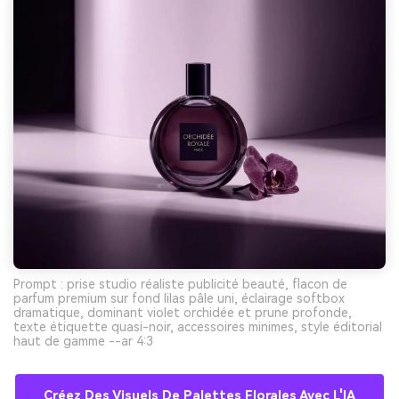
Prompt : prise studio réaliste publicité beauté, flacon de
parfum premium sur fond lilas pâle uni, éclairage softbox
dramatique, dominant violet orchidée et prune profonde,
texte étiquette quasi-noir, accessoires minimes, style éditorial
haut de gamme --ar 4:3
Créez Des Visuels De Palettes Florales Avec L'IA