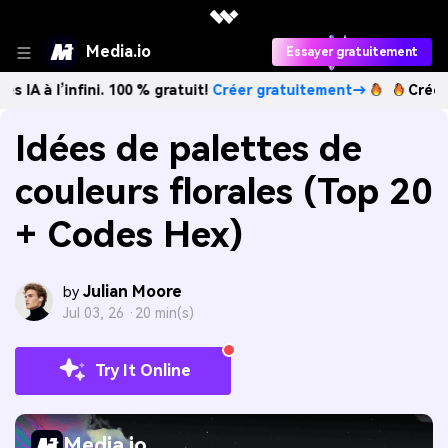
Media.io
Essayer gratuitement
nfini. 100 % gratuit!
Créer gratuitement→
Créez des image
Idées de palettes de
couleurs florales (Top 20
+ Codes Hex)
Julian Moore
by
Jul 03, 26 ·
20 min(s)
Try It Online
Media.io