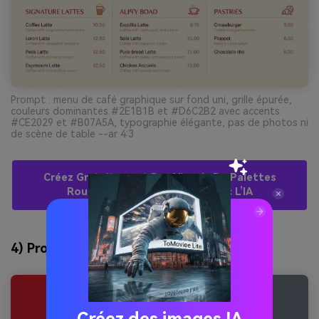
Prompt : menu de café graphique sur fond uni, grille épurée,
couleurs dominantes #2E1B1B et #D6C2B2 avec accents
#CE2029 et #B07A5A, typographie élégante, pas de photos ni
de scène de table --ar 4:3
Créez Gratuitement Des Visuels De Palettes
Rouge Camion De Pompier Avec L’IA
4) Projecteur de Stade