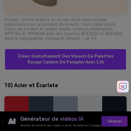
Prompt : photo réaliste en studio d'une mise en page
publicitaire pour un produit de beauté, fond crème épuré,
flacon de produit et ombre simple, couleurs dominantes
#FFF1E6 et #FF6B6B avec des touches #CE2029 et #2F2A2A
dans la typographie, minimal et élégant --ar 4:3
Créez Gratuitement Des Visuels De Palettes
Rouge Camion De Pompier Avec L’IA
10) Acier et Écarlate
Générateur de vidéos IA
Générer
Générez facilement des vidéos à partir de texte ou d’images