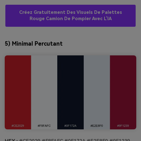
Créez Gratuitement Des Visuels De Palettes
Rouge Camion De Pompier Avec L’IA
5) Minimal Percutant