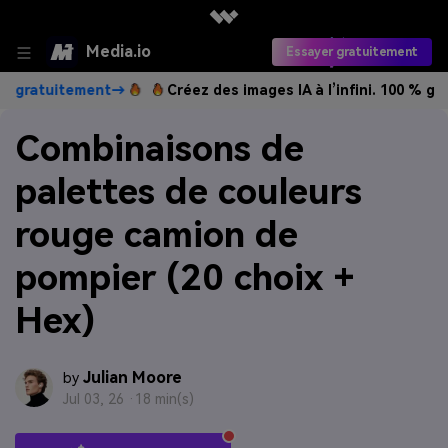
Media.io
Essayer gratuitement
itement→
Créez des images IA à l’infini. 100 % gratuit!
Cré
Combinaisons de
palettes de couleurs
rouge camion de
pompier (20 choix +
Hex)
Julian Moore
by
Jul 03, 26 ·
18 min(s)