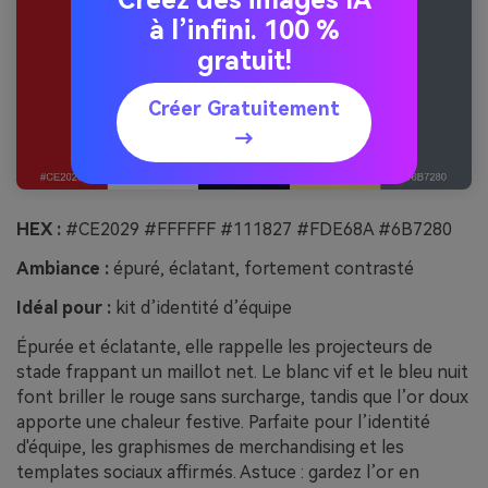
Créez des images IA
à l’infini. 100 %
gratuit!
Créer Gratuitement
→
HEX :
#CE2029 #FFFFFF #111827 #FDE68A #6B7280
Ambiance :
épuré, éclatant, fortement contrasté
Idéal pour :
kit d’identité d’équipe
Épurée et éclatante, elle rappelle les projecteurs de
stade frappant un maillot net. Le blanc vif et le bleu nuit
font briller le rouge sans surcharge, tandis que l’or doux
apporte une chaleur festive. Parfaite pour l’identité
d'équipe, les graphismes de merchandising et les
templates sociaux affirmés. Astuce : gardez l’or en