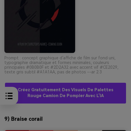
Prompt : concept graphique d’affiche de film sur fond uni,
typographie dramatique et formes minimales, couleurs
principales #0B0B0F et #2D2A32 avec accent vif #CE2029,
texte gris subtil #A1A1AA, pas de photos --ar 2:3
Créez Gratuitement Des Visuels De Palettes
Rouge Camion De Pompier Avec L’IA
9) Braise corail