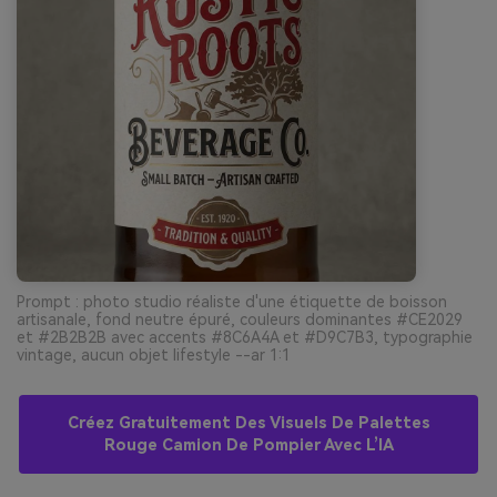
Prompt : photo studio réaliste d'une étiquette de boisson
artisanale, fond neutre épuré, couleurs dominantes #CE2029
et #2B2B2B avec accents #8C6A4A et #D9C7B3, typographie
vintage, aucun objet lifestyle --ar 1:1
Créez Gratuitement Des Visuels De Palettes
Rouge Camion De Pompier Avec L’IA