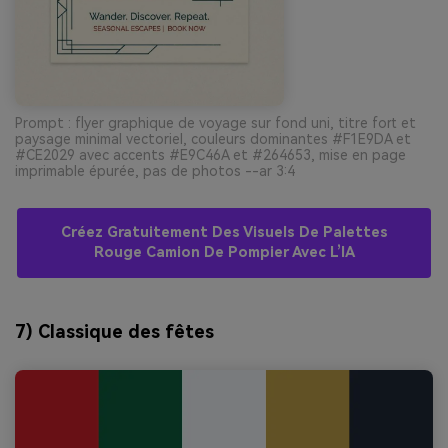
Prompt : flyer graphique de voyage sur fond uni, titre fort et
paysage minimal vectoriel, couleurs dominantes #F1E9DA et
#CE2029 avec accents #E9C46A et #264653, mise en page
imprimable épurée, pas de photos --ar 3:4
Créez Gratuitement Des Visuels De Palettes
Rouge Camion De Pompier Avec L’IA
7) Classique des fêtes