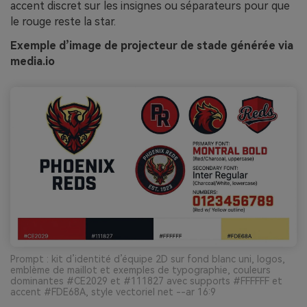
accent discret sur les insignes ou séparateurs pour que
le rouge reste la star.
Exemple d’image de projecteur de stade générée via
media.io
Prompt : kit d’identité d’équipe 2D sur fond blanc uni, logos,
emblème de maillot et exemples de typographie, couleurs
dominantes #CE2029 et #111827 avec supports #FFFFFF et
accent #FDE68A, style vectoriel net --ar 16:9