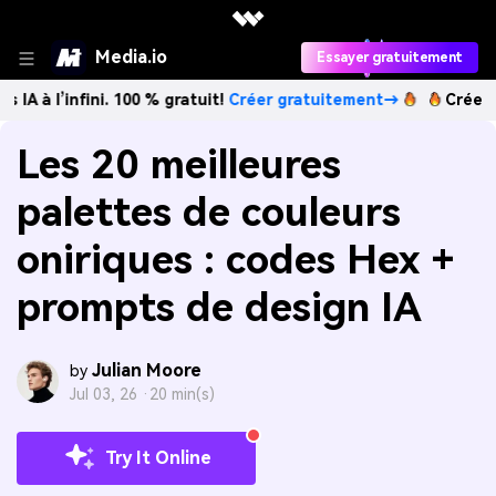
Media.io
Essayer gratuitement
nfini. 100 % gratuit!
Créer gratuitement→
Créez des images
Les 20 meilleures
palettes de couleurs
oniriques : codes Hex +
prompts de design IA
Julian Moore
by
Jul 03, 26 ·
20 min(s)
Try It Online