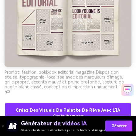
Prompt: fashion lookbook editorial magazine Disposition
étalée, typographie-focalisée avec des marqueurs d'image,
grille propre, accents mauve et prune profonde, texture de
papier blanc cassé, conception d'impression uniquement- -ar
4:3
Créez Des Visuels De Palette De Rêve Avec L'IA
Gratuitement
Générateur de vidéos IA
Générer
Générez facilement des vidéos à partir de texte ou d’images