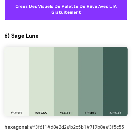
Créez Des Visuels De Palette De Rêve Avec L'IA
Gratuitement
6) Sage Lune
hexagonal:
#f3f6f1#d8e2d2#b2c5b1#7f9b8e#3f5c55