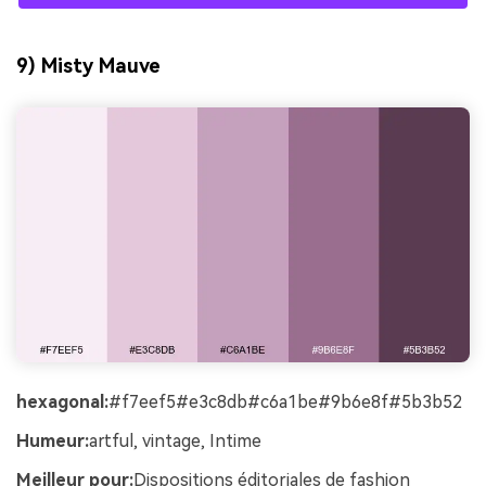
9) Misty Mauve
hexagonal:
#f7eef5#e3c8db#c6a1be#9b6e8f#5b3b52
Humeur:
artful, vintage, Intime
Meilleur pour:
Dispositions éditoriales de fashion