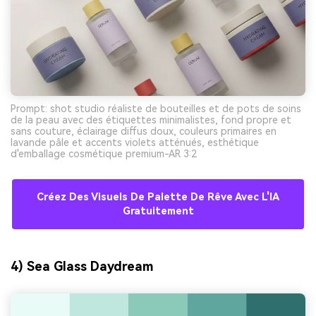
Prompt: shot studio réaliste de bouteilles et de pots de soins
de la peau avec des étiquettes minimalistes, fond propre et
sans couture, éclairage diffus doux, couleurs primaires en
lavande pâle et accents violets atténués, esthétique
d'emballage cosmétique premium-AR 3:2
Créez Des Visuels De Palette De Rêve Avec L'IA
Gratuitement
4) Sea Glass Daydream