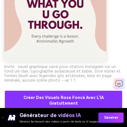
Invite : visuel graphique carré pour citation Instagram sur un
fond uni clair, typographie audacieuse et lisible, titre mûrier et
formes blush avec légendes gris atténuées, mise en page
minimale, aucune scène photo --ar 1:1
Créer Des Visuels Rose Foncé Avec L’IA
Gratuitement
Générateur de vidéos IA
Générer
Générez facilement des vidéos à partir de texte ou d’images
10) Cranberry Copper Cheer