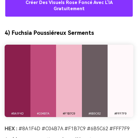
Créer Des Visuels Rose Foncé Avec L’IA
Gratuitement
4) Fuchsia Poussiéreux Serments
HEX :
#8A1F4D #C04B7A #F1B7C9 #6B5C62 #FFF7F9