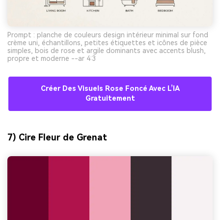
Prompt : planche de couleurs design intérieur minimal sur fond
crème uni, échantillons, petites étiquettes et icônes de pièce
simples, bois de rose et argile dominants avec accents blush,
propre et moderne --ar 4:3
Créer Des Visuels Rose Foncé Avec L’IA
Gratuitement
7) Cire Fleur de Grenat