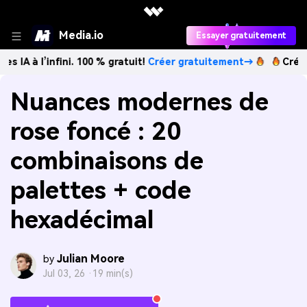
Media.io
Essayer gratuitement
infini. 100 % gratuit!
Créer gratuitement→
Créez des image
Nuances modernes de
rose foncé : 20
combinaisons de
palettes + code
hexadécimal
Julian Moore
by
Jul 03, 26 ·
19 min(s)