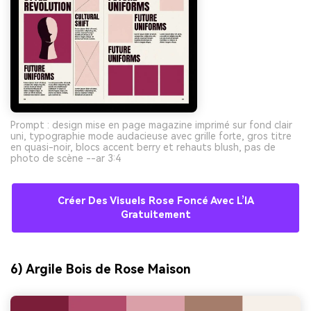
Prompt : design mise en page magazine imprimé sur fond clair
uni, typographie mode audacieuse avec grille forte, gros titre
en quasi-noir, blocs accent berry et rehauts blush, pas de
photo de scène --ar 3:4
Créer Des Visuels Rose Foncé Avec L’IA
Gratuitement
6) Argile Bois de Rose Maison