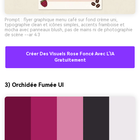
Prompt : flyer graphique menu café sur fond crème uni,
typographie clean et icônes simples, accents framboise et
mocha avec panneaux blush, pas de mains ni de photographie
de scène --ar 4:3
Créer Des Visuels Rose Foncé Avec L’IA
Gratuitement
3) Orchidée Fumée UI