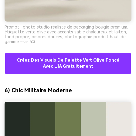
Prompt : photo studio réaliste de packaging bougie premium,
étiquette verte olive avec accents sable chaleureux et laiton,
fond propre, ombres douces, photographie produit haut de
gamme --ar 4:3
Créez Des Visuels De Palette Vert Olive Foncé
Avec L’IA Gratuitement
6) Chic Militaire Moderne