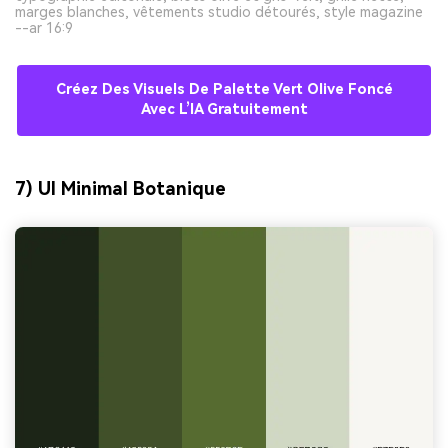
marges blanches, vêtements studio détourés, style magazine
--ar 16:9
Créez Des Visuels De Palette Vert Olive Foncé
Avec L’IA Gratuitement
7) UI Minimal Botanique