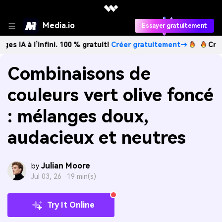
Media.io
Essayer gratuitement
’infini. 100 % gratuit!
Créer gratuitement→
Créez des imag
Combinaisons de
couleurs vert olive foncé
: mélanges doux,
audacieux et neutres
Julian Moore
by
Jul 03, 26 ·
19 min(s)
Try It Online