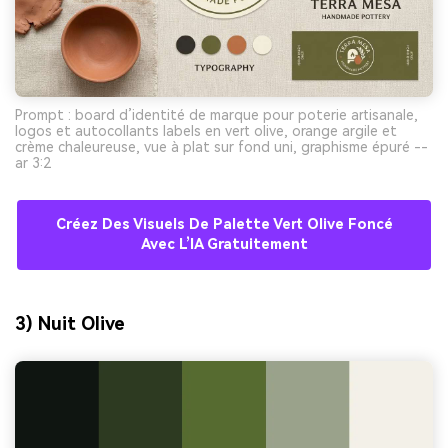
Prompt : board d’identité de marque pour poterie artisanale,
logos et autocollants labels en vert olive, orange argile et
crème chaleureuse, vue à plat sur fond uni, graphisme épuré --
ar 3:2
Créez Des Visuels De Palette Vert Olive Foncé
Avec L’IA Gratuitement
3) Nuit Olive