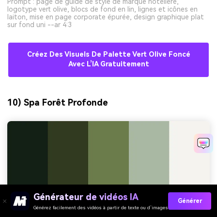
Prompt : page de guide de style de marque hôtelière,
logotype vert olive, blocs de fond en lin, lignes et icônes en
laiton, mise en page corporate épurée, design graphique plat
sur fond uni --ar 4:3
Créez Des Visuels De Palette Vert Olive Foncé
Avec L’IA Gratuitement
10) Spa Forêt Profonde
Générateur de vidéos IA
Générer
Générez facilement des vidéos à partir de texte ou d’images