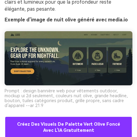
clairs et lumineux pour que la profondeur reste
élégante, pas pesante.
Exemple d’image de nuit olive généré avec media.io
Prompt : design bannière web pour vêtements outdoor,
mockup ui 2d seulement, couleurs nuit olive, grande headline,
bouton, tuiles catégories produit, grille propre, sans cadre
d’appareil --ar 21:9
Créez Des Visuels De Palette Vert Olive Foncé
Avec L’IA Gratuitement