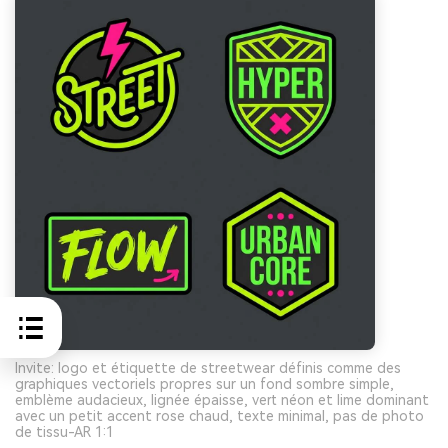
Invite: logo et étiquette de streetwear définis comme des
graphiques vectoriels propres sur un fond sombre simple,
emblème audacieux, lignée épaisse, vert néon et lime dominant
avec un petit accent rose chaud, texte minimal, pas de photo
de tissu-AR 1:1