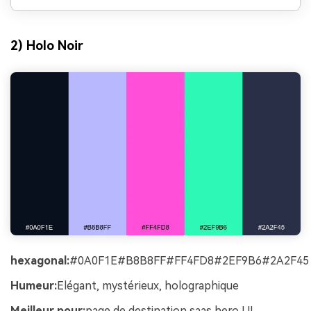
2) Holo Noir
hexagonal:
#0A0F1E#B8B8FF#FF4FD8#2EF9B6#2A2F45
Humeur:
Elégant, mystérieux, holographique
Meilleur pour:
page de destination saas hero UI