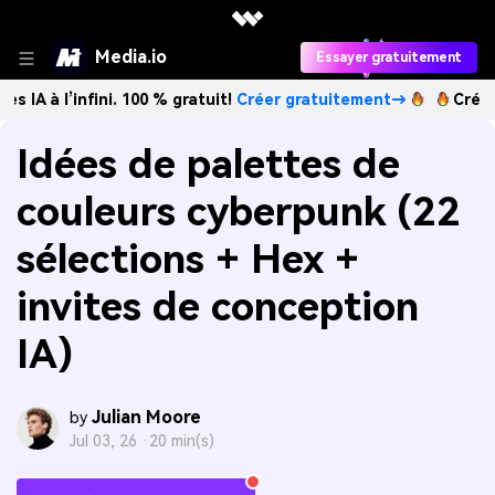
Media.io
Essayer gratuitement
infini. 100 % gratuit!
Créer gratuitement→
Créez des imag
Idées de palettes de
couleurs cyberpunk (22
sélections + Hex +
invites de conception
IA)
Julian Moore
by
Jul 03, 26 ·
20 min(s)