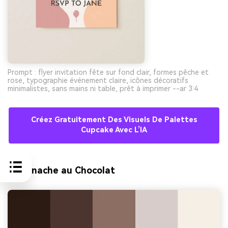
Prompt : flyer invitation fête sur fond clair, formes pêche et
rose, typographie événement claire, icônes décoratifs
minimalistes, sans mains ni table, prêt à imprimer --ar 3:4
Créez Gratuitement Des Visuels De Palettes
Cupcake Avec L’IA
9) Ganache au Chocolat