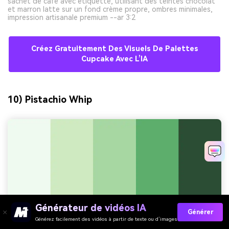
sachet de café avec étiquette, utilisant des teintes chocolat
et marron latte sur un fond crème propre, ombres minimales,
impression artisanale premium --ar 3:2
Créez Gratuitement Des Visuels De Palettes
Cupcake Avec L’IA
10) Pistachio Whip
Générateur de vidéos IA
Générer
Générez facilement des vidéos à partir de texte ou d’images