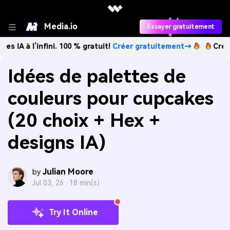
Media.io
Essayer gratuitement
’infini. 100 % gratuit!
Créer gratuitement→
Créez des imag
Idées de palettes de
couleurs pour cupcakes
(20 choix + Hex +
designs IA)
Julian Moore
by
Jul 03, 26 ·
18 min(s)
Try It Online