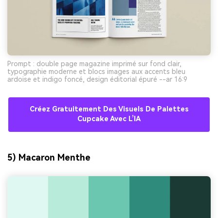
Prompt : double page magazine imprimé sur fond clair,
typographie moderne et blocs images aux accents bleu
ardoise et indigo foncé, design éditorial épuré --ar 16:9
Créez Gratuitement Des Visuels De Palettes
Cupcake Avec L’IA
5) Macaron Menthe