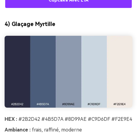
Cupcake Avec L’IA
4) Glaçage Myrtille
HEX :
#2B2D42 #4B5D7A #8D99AE #C9D6DF #F2E9E4
Ambiance :
frais, raffiné, moderne