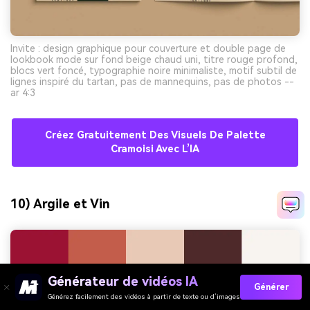
Invite : design graphique pour couverture et double page de
lookbook mode sur fond beige chaud uni, titre rouge profond,
blocs vert foncé, typographie noire minimaliste, motif subtil de
lignes inspiré du tartan, pas de mannequins, pas de photos --
ar 4:3
Créez Gratuitement Des Visuels De Palette
Cramoisi Avec L’IA
10) Argile et Vin
Générateur de vidéos IA
Générer
Générez facilement des vidéos à partir de texte ou d’images