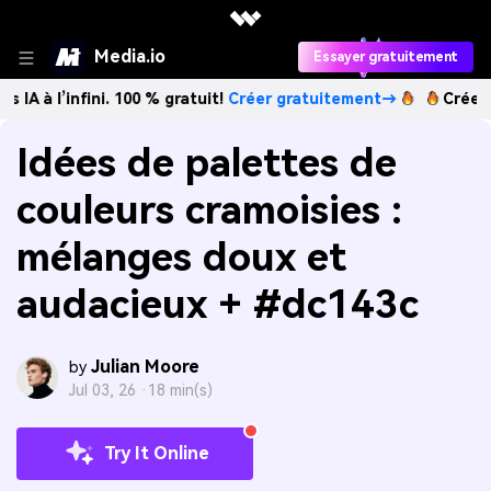
Media.io
Essayer gratuitement
nfini. 100 % gratuit!
Créer gratuitement→
Créez des images
Idées de palettes de
couleurs cramoisies :
mélanges doux et
audacieux + #dc143c
Julian Moore
by
Jul 03, 26 ·
18 min(s)
Try It Online