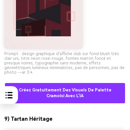
Prompt : design graphique d’affiche club sur fond blush très
clair uni, titre néon rose-rouge, formes marron foncé et
presque noires, typographie sans moderne, effets
géométriques lumineux minimalistes, pas de personnes, pas de
photo --ar 3:4
Créez Gratuitement Des Visuels De Palette
Cramoisi Avec L’IA
9) Tartan Héritage