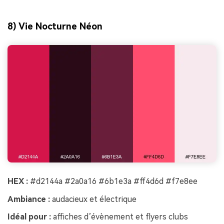
8) Vie Nocturne Néon
HEX :
#d2144a #2a0a16 #6b1e3a #ff4d6d #f7e8ee
Ambiance :
audacieux et électrique
Idéal pour :
affiches d’évènement et flyers clubs