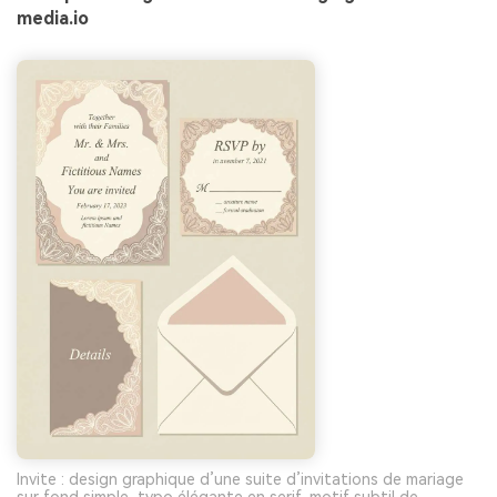
media.io
Invite : design graphique d’une suite d’invitations de mariage
sur fond simple, typo élégante en serif, motif subtil de