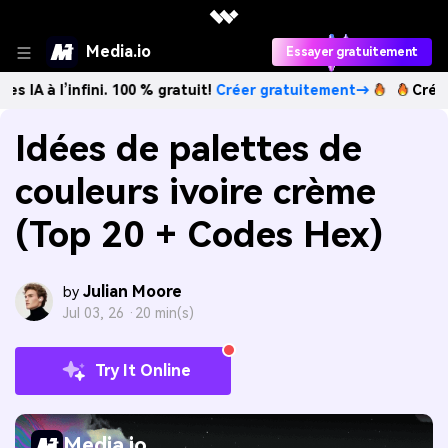
Media.io
Essayer gratuitement
infini. 100 % gratuit!
Créer gratuitement→
Créez des image
Idées de palettes de
couleurs ivoire crème
(Top 20 + Codes Hex)
Julian Moore
by
Jul 03, 26 ·
20 min(s)
Try It Online
Media.io