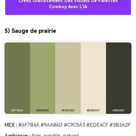
Créez Gratuitement Des Visuels De Palettes
Cowboy Avec L’IA
5) Sauge de prairie
HEX :
#6F7B4A #9AA86D #C9C5A3 #EDE4CF #3B3A2F
Ambiance :
frais, paisible, naturel