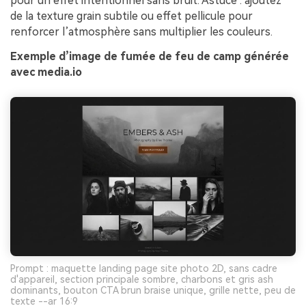
pour un effet intentionnel sans bruit. Astuce : ajoutez
de la texture grain subtile ou effet pellicule pour
renforcer l’atmosphère sans multiplier les couleurs.
Exemple d’image de fumée de feu de camp générée
avec media.io
Prompt : maquette landing page site photo 2D, sans cadre
d'appareil, section principale sombre, charbons et gris ash
dominants, bouton CTA brun braise unique, grille nette, peu de
texte --ar 16:9