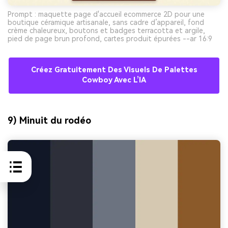
Prompt : maquette page d'accueil ecommerce 2D pour une
boutique céramique artisanale, sans cadre d’appareil, fond
crème chaleureux, boutons et badges terracotta et argile,
pied de page brun profond, cartes produit épurées --ar 16:9
Créez Gratuitement Des Visuels De Palettes
Cowboy Avec L’IA
9) Minuit du rodéo