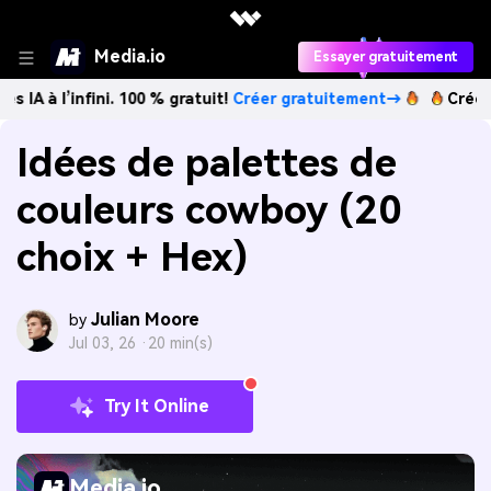
Media.io
Essayer gratuitement
nfini. 100 % gratuit!
Créer gratuitement→
Créez des images
Idées de palettes de
couleurs cowboy (20
choix + Hex)
Julian Moore
by
Jul 03, 26 ·
20 min(s)
Try It Online
Media.io