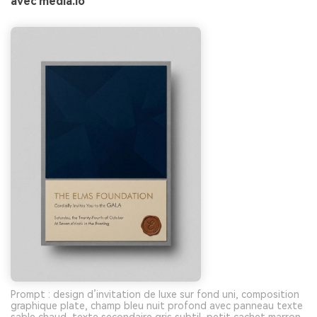
avec media.io
Prompt : design d’invitation de luxe sur fond uni, composition
graphique plate, champ bleu nuit profond avec panneau texte
sable chaud, texte secondaire gris subtil, petit cachet marron