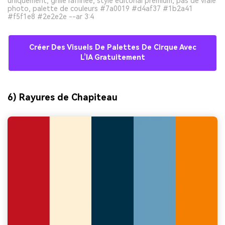
uniquement, grille raffinée, style éditorial premium, pas de vraie
photo, palette de couleurs #7a0019 #d4af37 #1b2a41
#f5f1e8 #2e2e2e --ar 3:4
Créer Des Visuels De Palettes De Cirque Avec
L’IA Gratuitement
6) Rayures de Chapiteau