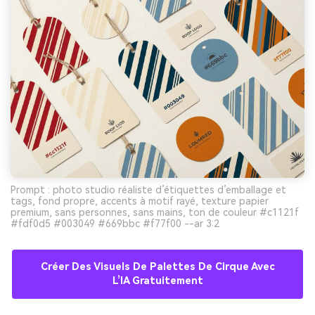
Prompt : photo studio réaliste d’étiquettes d’emballage et
tags, fond propre, accents à motif rayé, texture papier
premium, sans personnes, sans mains, ton de couleur #c1121f
#fdf0d5 #003049 #669bbc #f77f00 --ar 3:2
Créer Des Visuels De Palettes De Cirque Avec
L’IA Gratuitement