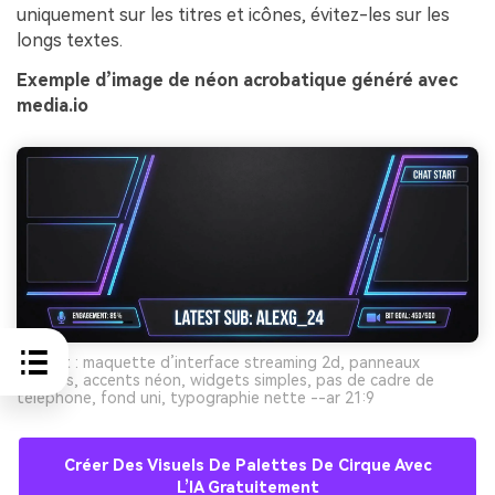
uniquement sur les titres et icônes, évitez-les sur les
longs textes.
Exemple d’image de néon acrobatique généré avec
media.io
Prompt : maquette d’interface streaming 2d, panneaux
propres, accents néon, widgets simples, pas de cadre de
téléphone, fond uni, typographie nette --ar 21:9
Créer Des Visuels De Palettes De Cirque Avec
L’IA Gratuitement