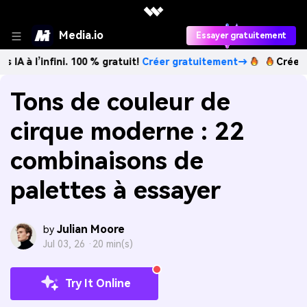
Media.io
Essayer gratuitement
fini. 100 % gratuit!
Créer gratuitement→
Créez des images
Tons de couleur de
cirque moderne : 22
combinaisons de
palettes à essayer
Julian Moore
by
Jul 03, 26 ·
20 min(s)
Try It Online