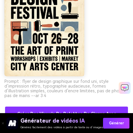
Prompt : flyer de design graphique sur fond uni, style
d’impression rétro, typographie audacieuse, formes
d’illustration simples, couleurs d’encre limitées, pas de photo,
pas de mains --ar 3:4
Créer Des Visuels De Palettes De Cirque Avec
L’IA Gratuitement
Générateur de vidéos IA
Générer
Générez facilement des vidéos à partir de texte ou d’images