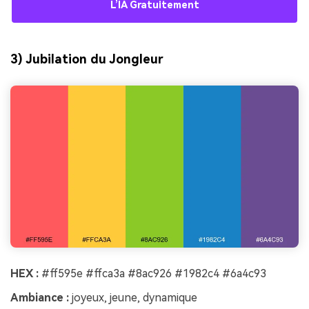
L’IA Gratuitement
3) Jubilation du Jongleur
HEX :
#ff595e #ffca3a #8ac926 #1982c4 #6a4c93
Ambiance :
joyeux, jeune, dynamique