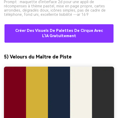
Prompt : maquette d'interface 2d pour une appli de
récompenses à thème pastel, mise en page propre, cartes
arrondies, dégradés doux, icônes simples, pas de cadre de
téléphone, fond uni, excellente lisibilité --ar 16:9
Créer Des Visuels De Palettes De Cirque Avec
L’IA Gratuitement
5) Velours du Maître de Piste