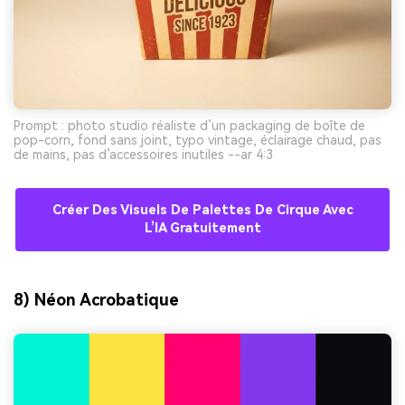
Prompt : photo studio réaliste d’un packaging de boîte de
pop-corn, fond sans joint, typo vintage, éclairage chaud, pas
de mains, pas d’accessoires inutiles --ar 4:3
Créer Des Visuels De Palettes De Cirque Avec
L’IA Gratuitement
8) Néon Acrobatique