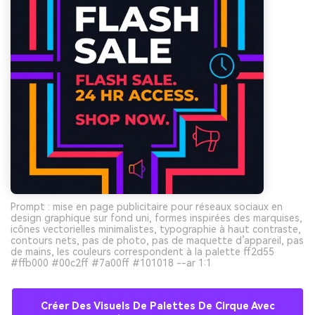
Prompt : mise en page publicitaire pour réseaux sociaux en
design graphique sur fond uni, formes inspirées des marquises,
icônes vectorielles minimalistes, typographie à haut contraste,
contours nets, pas de photo, pas de maquette d’appareil, pas
de mains, les couleurs correspondent à la palette ff2d55
#ffb000 #00c2ff #7a00ff #101018 --ar 1:1
Créer Des Visuels De Palettes De Cirque Avec