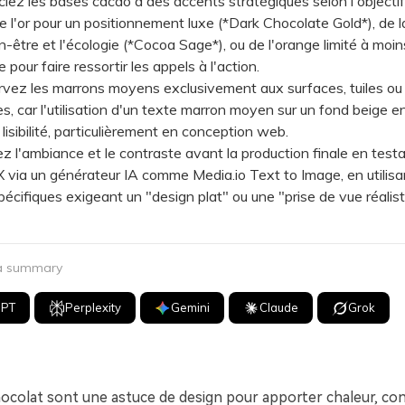
 les bases cacao à des accents stratégiques selon l'objectif
e l'or pour un positionnement luxe (*Dark Chocolate Gold*), de 
en-être et l'écologie (*Cocoa Sage*), ou de l'orange limité à moi
 pour faire ressortir les appels à l'action.
z les marrons moyens exclusivement aux surfaces, tuiles ou d
s, car l'utilisation d'un texte marron moyen sur un fond beige e
lisibilité, particulièrement en conception web.
l'ambiance et le contraste avant la production finale en test
via un générateur IA comme Media.io Text to Image, en utilisa
écifiques exigeant un "design plat" ou une "prise de vue réalis
 a summary
GPT
Perplexity
Gemini
Claude
Grok
hocolat sont une astuce de design pour apporter chaleur, con