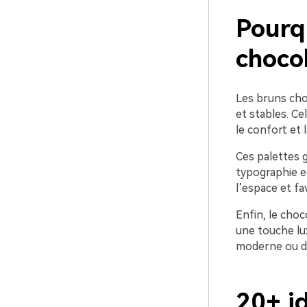
Pourq
chocol
Les bruns choc
et stables. Ce
le confort et la
Ces palettes 
typographie et
l’espace et favo
Enfin, le choc
une touche lu
moderne ou de 
20+ i