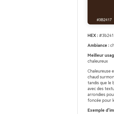
HEX :
#3b2417
Ambiance :
ch
Meilleur usag
chaleureux
Chaleureuse e
chaud surmont
tandis que le b
avec des text
arrondies pour 
foncée pour le
Exemple d’im