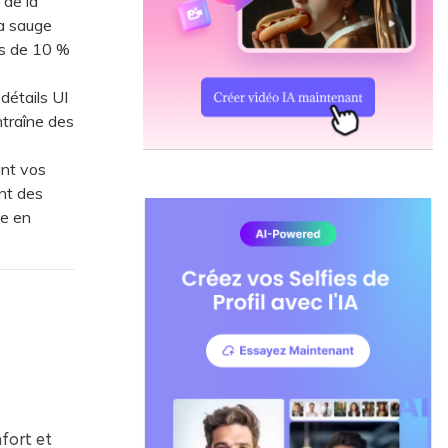
 de la
la sauge
ns de 10 %
étails UI
ntraîne des
ant vos
nt des
te en
fort et