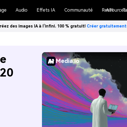
age
Audio
Effets IA
Communauté
Ressources
API
Ta
réez des images IA à l’infini. 100 % gratuit!
Créer gratuitemen
de
Media.io
(20