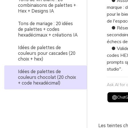
● Associez
combinaisons de palettes +
marque : d
Hex + Designs IA
pour le bi
de l'espace
Tons de mariage : 20 idées
● Réserve
de palettes + codes
secondaire
hexadécimaux + créations IA
échecs de 
Idées de palettes de
● Validez 
couleurs pour cascades (20
codes HEX 
choix + hex)
prompts sp
studio".
Idées de palettes de
couleurs chocolat (20 choix
+ code hexadécimal)
Ask AI for
Chat
Les teintes c