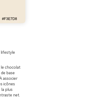
lifestyle
 le chocolat
 de base
 À associer
es icônes
 la plus
ntraste net.