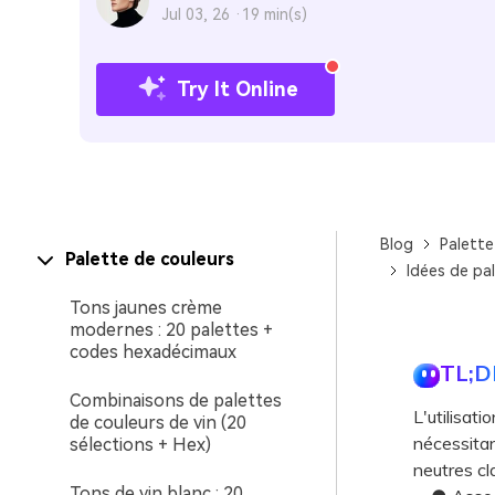
Jul 03, 26 ·
19 min(s)
Try It Online
Blog
Palette
Palette de couleurs
Idées de pa
Tons jaunes crème
modernes : 20 palettes +
codes hexadécimaux
TL;D
Combinaisons de palettes
L'utilisati
de couleurs de vin (20
nécessitan
sélections + Hex)
neutres cla
Tons de vin blanc : 20