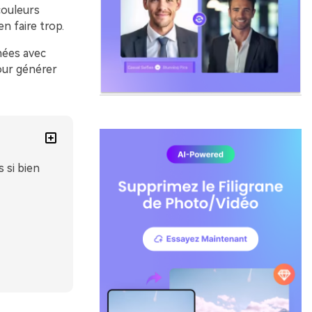
couleurs
n faire trop.
nées avec
our générer
 si bien