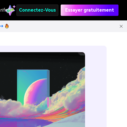
rifs
Connectez-Vous
Essayer gratuitement
t→