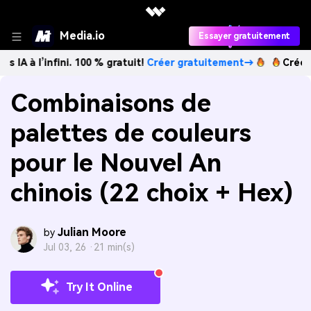
Media.io
Essayer gratuitement
nfini. 100 % gratuit!
Créer gratuitement→
Créez des image
Combinaisons de
palettes de couleurs
pour le Nouvel An
chinois (22 choix + Hex)
Julian Moore
by
Jul 03, 26 ·
21 min(s)
Try It Online