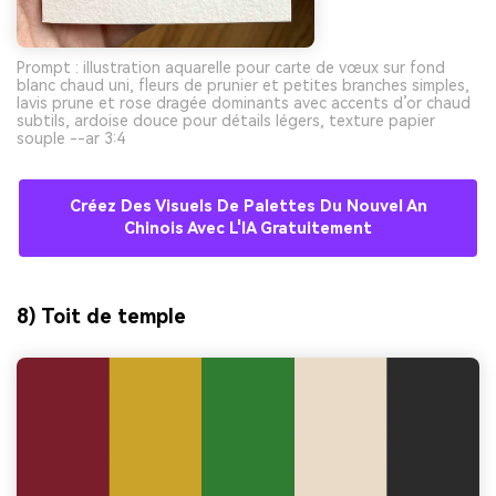
Prompt : illustration aquarelle pour carte de vœux sur fond
blanc chaud uni, fleurs de prunier et petites branches simples,
lavis prune et rose dragée dominants avec accents d’or chaud
subtils, ardoise douce pour détails légers, texture papier
souple --ar 3:4
Créez Des Visuels De Palettes Du Nouvel An
Chinois Avec L'IA Gratuitement
8) Toit de temple