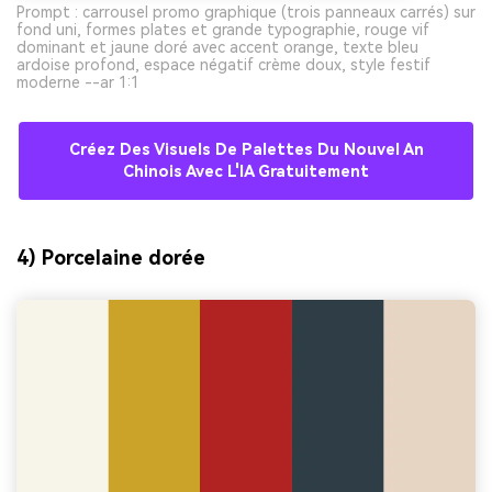
Prompt : carrousel promo graphique (trois panneaux carrés) sur
fond uni, formes plates et grande typographie, rouge vif
dominant et jaune doré avec accent orange, texte bleu
ardoise profond, espace négatif crème doux, style festif
moderne --ar 1:1
Créez Des Visuels De Palettes Du Nouvel An
Chinois Avec L'IA Gratuitement
4) Porcelaine dorée