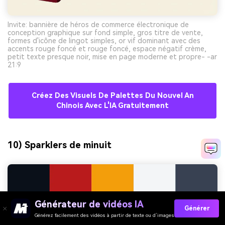
Invite: bannière de héros de commerce électronique de
conception graphique sur fond simple, gros titre de vente,
formes d'icône de lingot simples, or vif dominant avec des
accents rouge foncé et rouge foncé, espace négatif crème,
petit texte presque noir, mise en page moderne et propre- -ar
21:9
Créez Des Visuels De Palettes Du Nouvel An
Chinois Avec L'IA Gratuitement
10) Sparklers de minuit
Générateur de vidéos IA
Générer
Générez facilement des vidéos à partir de texte ou d’images