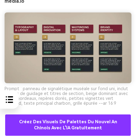
media.io
Prompt : panneau de signalétique muséale sur fond uni, inclut
flèches de guidage et titres de section, beige dominant avec
titres bordeaux, repères dorés, petites vignettes vert
profond, texte principal charbon, grille épurée --ar 16:9
Créez Des Visuels De Palettes Du Nouvel An
Chinois Avec L'IA Gratuitement