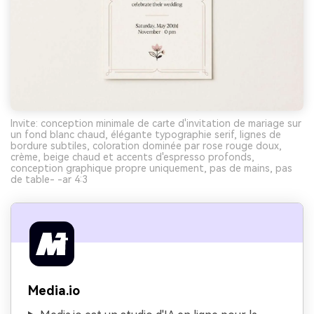
Invite: conception minimale de carte d'invitation de mariage sur
un fond blanc chaud, élégante typographie serif, lignes de
bordure subtiles, coloration dominée par rose rouge doux,
crème, beige chaud et accents d'espresso profonds,
conception graphique propre uniquement, pas de mains, pas
de table- -ar 4:3
Media.io