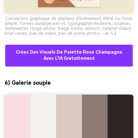
Conception graphique de dépliant d'événement d'été sur fond
simple, formes audacieuses et typographie moderne, couleurs
dominantes rouge pêche, beige crème, abricot, caramel chaud,
brun cacao, pas de mains, pas de scène photo- -ar 4:3
Créez Des Visuels De Palette Rose Champagne
Avec L'IA Gratuitement
6) Galerie souple