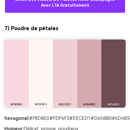
Avec L'IA Gratuitement
7) Poudre de pétales
hexagonal:
#F8D8E0#FDF6F3#EECED1#D6A8B0#6D4B5
Humeur:
Délicat, propre, poudreux