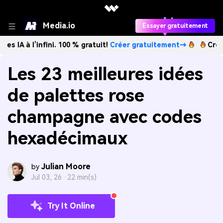
Media.io
Essayer gratuitement
l’infini. 100 % gratuit!
Créer gratuitement→
Créez des im
Les 23 meilleures idées
de palettes rose
champagne avec codes
hexadécimaux
Julian Moore
by
Jul 03, 26 ·
22 min(s)
Try It Online