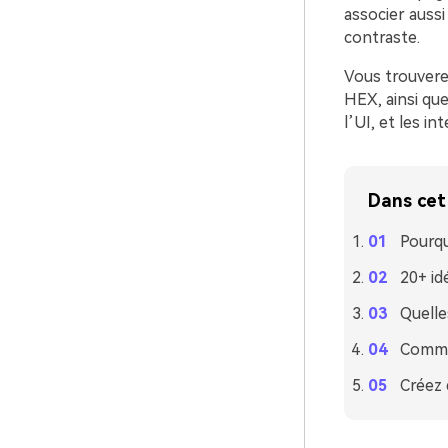
associer auss
contraste.
Vous trouvere
HEX, ainsi que
l’UI, et les i
Dans cet 
Pourqu
20+ id
Quelle
Commen
Créez 