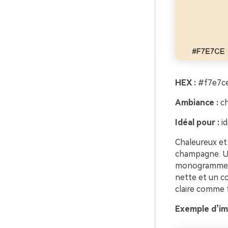
HEX :
#f7e7ce
Ambiance :
ch
Idéal pour :
id
Chaleureux et
champagne. Uti
monogrammes e
nette et un co
claire comme f
Exemple d’im