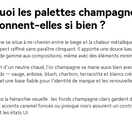
uoi les palettes champagn
onnent-elles si bien ?
 se situe à mi-chemin entre le beige et la chaleur métallique,
ect raffiné sans paraître clinquant. Il apporte une douce lue
 de gamme aux compositions, même avec des éléments minima
it d’un neutre chaud, l’or champagne se marie aussi bien ave
ds — sauge, ardoise, blush, charbon, terracotta et blancs cr
 fait une base fiable pour l’identité de marque et les renouvel
Créez des
ssi la hiérarchie visuelle : les fonds champagne clairs gardent 
s accents caramel foncés ou presque noirs assurent un contr
à l’infini
 les états UI.