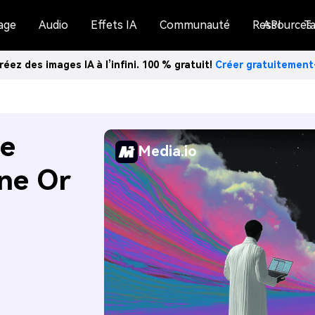
age
Audio
Effets IA
Communauté
Ressources
API
Ta
réez des images IA à l’infini. 100 % gratuit!
Créer gratuitemen
de
Media.io
ne Or