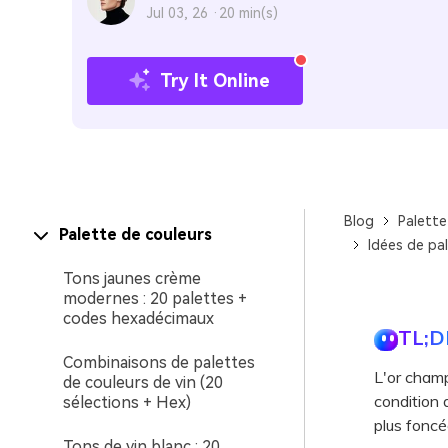
Jul 03, 26 ·
20 min(s)
Try It Online
Blog
Palette
Palette de couleurs
Idées de pa
Tons jaunes crème
modernes : 20 palettes +
codes hexadécimaux
TL;D
Combinaisons de palettes
L'or champ
de couleurs de vin (20
condition d
sélections + Hex)
plus foncé
Tons de vin blanc : 20