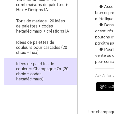
combinaisons de palettes +
● Associe
Hex + Designs IA
brun espres
métallique
Tons de mariage : 20 idées
● Dans le
de palettes + codes
désaturés p
hexadécimaux + créations IA
boutons d'
Idées de palettes de
paraître ja
couleurs pour cascades (20
● Pour les
choix + hex)
vente au d
pour conse
Idées de palettes de
couleurs Champagne Or (20
choix + codes
Ask AI for
hexadécimaux)
Chat
L’or champagne