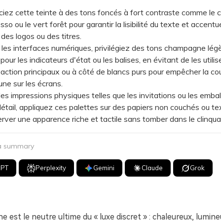
z cette teinte à des tons foncés à fort contraste comme le c
so ou le vert forêt pour garantir la lisibilité du texte et accentue
 des logos ou des titres.
s interfaces numériques, privilégiez des tons champagne lég
our les indicateurs d'état ou les balises, en évitant de les utilis
action principaux ou à côté de blancs purs pour empêcher la co
une sur les écrans.
 impressions physiques telles que les invitations ou les emba
étail, appliquez ces palettes sur des papiers non couchés ou te
rver une apparence riche et tactile sans tomber dans le clinqua
 a summary
GPT
Perplexity
Gemini
Claude
Grok
 est le neutre ultime du « luxe discret » : chaleureux, lumineu