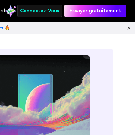
rifs
Connectez-Vous
Essayer gratuitement
t→