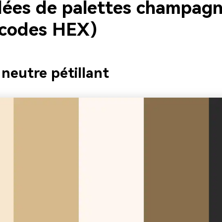
gratuit!
dées de palettes champagn
 codes HEX)
Créer Gratuitement →
 neutre pétillant