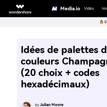
Media.io
Vidéo
Im
C
Idées de palettes 
couleurs Champag
(20 choix + codes
hexadécimaux)
Julian Moore
by