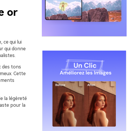
e or
 ce qui lui
ur qui donne
listes.
c des tons
émeux. Cette
lements
 images IA
de la légèreté
aste pour la
. 100 %