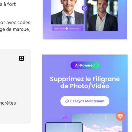
s à fort
 or avec codes
age de marque,
ncrètes