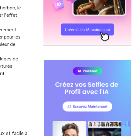
harbon, le
r l'effet
èrement
er pour les
uleur de
llages de
xturés
nt.
x et facile à