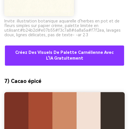
Invite: illustration botanique aquarelle d'herbes en pot et de
fleurs simples sur papier crème, palette limitée en
utilisant#b24b2d#e07b55#f3c7a8#6a8a5a#f7f2ea, lavages
doux, lignes délicates, pas de texte- -ar 2:3
Créez Des Visuels De Palette Carnélienne Avec
L'IA Gratuitement
7) Cacao épicé