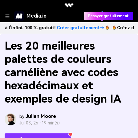
Media.io
Essayer gratuitement
i. 100 % gratuit!
Créer gratuitement→
Créez des images IA
Les 20 meilleures
palettes de couleurs
carnéliène avec codes
hexadécimaux et
exemples de design IA
Julian Moore
by
Jul 03, 26 ·
19 min(s)