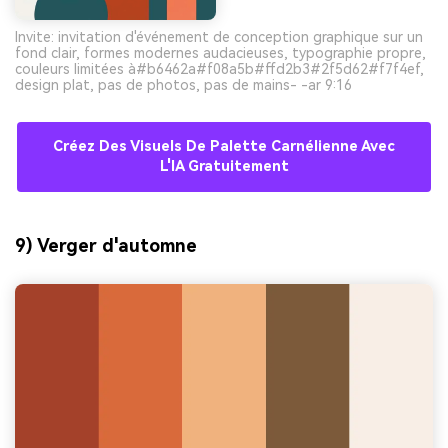
Invite: invitation d'événement de conception graphique sur un
fond clair, formes modernes audacieuses, typographie propre,
couleurs limitées à#b6462a#f08a5b#ffd2b3#2f5d62#f7f4ef,
design plat, pas de photos, pas de mains- -ar 9:16
Créez Des Visuels De Palette Carnélienne Avec
L'IA Gratuitement
9) Verger d'automne