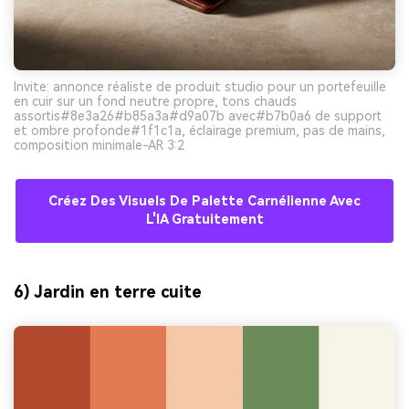
Invite: annonce réaliste de produit studio pour un portefeuille
en cuir sur un fond neutre propre, tons chauds
assortis#8e3a26#b85a3a#d9a07b avec#b7b0a6 de support
et ombre profonde#1f1c1a, éclairage premium, pas de mains,
composition minimale-AR 3:2
Créez Des Visuels De Palette Carnélienne Avec
L'IA Gratuitement
6) Jardin en terre cuite