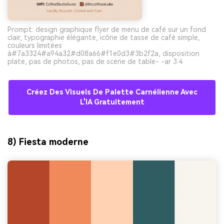
Prompt: design graphique flyer de menu de café sur un fond
clair, typographie élégante, icône de tasse de café simple,
couleurs limitées
à#7a3324#a94a32#d08a66#f1e0d3#3b2f2a, disposition
plate, pas de photos, pas de scène de table- -ar 3:4
Créez Des Visuels De Palette Carnélienne Avec
L'IA Gratuitement
8) Fiesta moderne