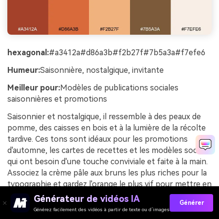
hexagonal:
#a3412a#d86a3b#f2b27f#7b5a3a#f7efe6
Humeur:
Saisonnière, nostalgique, invitante
Meilleur pour:
Modèles de publications sociales
saisonnières et promotions
Saisonnier et nostalgique, il ressemble à des peaux de
pomme, des caisses en bois et à la lumière de la récolte
tardive. Ces tons sont idéaux pour les promotions
d'automne, les cartes de recettes et les modèles sociaux
qui ont besoin d'une touche conviviale et faite à la main.
Associez la crème pâle aux bruns les plus riches pour la
typographie et gardez l'orange le plus vif pour mettre en
valeur les offres ou les dates clés. Astuce d'utilisation:
Générateur de vidéos IA
Générer
Utilisez le bronzage comme bordure subtile pour
Générez facilement des vidéos à partir de texte ou d’images
donner aux poteaux un aspect fini sans cadres lourds.