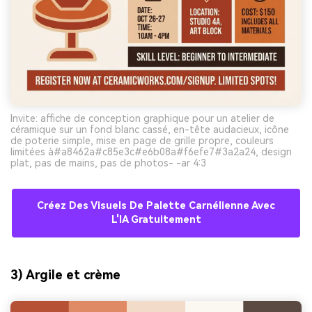
Invite: affiche de conception graphique pour un atelier de
céramique sur un fond blanc cassé, en-tête audacieux, icône
de poterie simple, mise en page de grille propre, couleurs
limitées à#a8462a#c85e3c#e6b08a#f6efe7#3a2a24, design
plat, pas de mains, pas de photos- -ar 4:3
Créez Des Visuels De Palette Carnélienne Avec
L'IA Gratuitement
3) Argile et crème