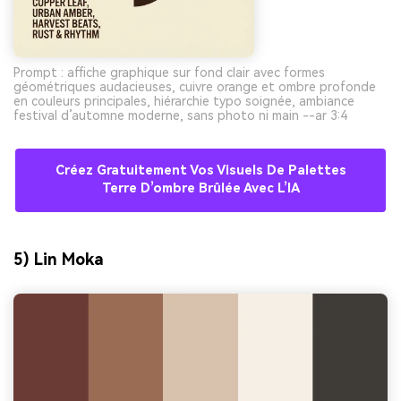
Prompt : affiche graphique sur fond clair avec formes
géométriques audacieuses, cuivre orange et ombre profonde
en couleurs principales, hiérarchie typo soignée, ambiance
festival d’automne moderne, sans photo ni main --ar 3:4
Créez Gratuitement Vos Visuels De Palettes
Terre D’ombre Brûlée Avec L’IA
5) Lin Moka