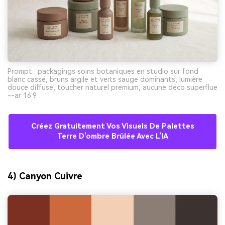
Prompt : packagings soins botaniques en studio sur fond
blanc cassé, bruns argile et verts sauge dominants, lumière
douce diffuse, toucher naturel premium, aucune déco superflue
--ar 16:9
Créez Gratuitement Vos Visuels De Palettes
Terre D’ombre Brûlée Avec L’IA
4) Canyon Cuivre
Créez des images IA