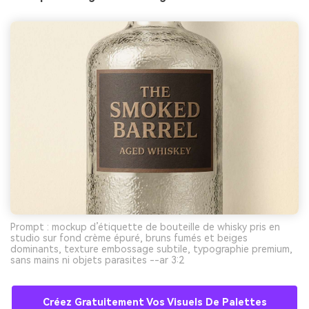
Prompt : mockup d’étiquette de bouteille de whisky pris en
studio sur fond crème épuré, bruns fumés et beiges
dominants, texture embossage subtile, typographie premium,
sans mains ni objets parasites --ar 3:2
Créez Gratuitement Vos Visuels De Palettes