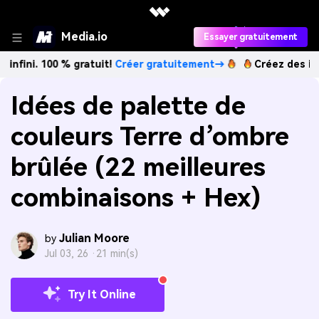
Media.io
Essayer gratuitement
00 % gratuit!
Créer gratuitement→
Créez des images IA à l
Idées de palette de
couleurs Terre d’ombre
brûlée (22 meilleures
combinaisons + Hex)
Julian Moore
by
Jul 03, 26 ·
21 min(s)
Try It Online