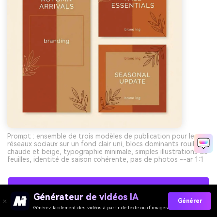
Prompt : ensemble de trois modèles de publication pour les
réseaux sociaux sur un fond clair uni, blocs dominants rouille
chaude et beige, typographie minimale, simples illustrations de
feuilles, identité de saison cohérente, pas de photos --ar 1:1
Créez Gratuitement Vos Visuels De Palettes
Générateur de vidéos IA
Terre D’ombre Brûlée Avec L’IA
Générer
Générez facilement des vidéos à partir de texte ou d’images