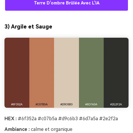
Terre D’ombre Brûlée Avec L’IA
3) Argile et Sauge
HEX :
#6f352a #c07b5a #d9c6b3 #6d7a5a #2e2f2a
Ambiance :
calme et organique