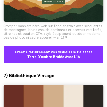
Prompt : bannière héro web sur fond abstrait avec silhouettes
de montagnes, bruns chauds dominants et accents vert forêt,
titre net et bouton CTA, style équipement outdoor moderne,
pas de photo ni cadre appareil --ar 21:9
Créez Gratuitement Vos Visuels De Palettes
Terre D’ombre Brûlée Avec L’IA
7) Bibliothèque Vintage