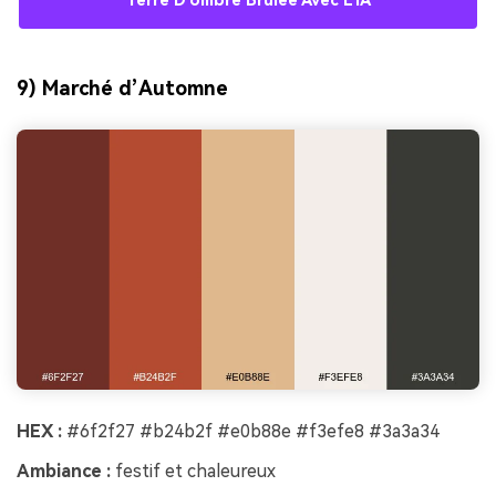
Terre D’ombre Brûlée Avec L’IA
9) Marché d’Automne
HEX :
#6f2f27 #b24b2f #e0b88e #f3efe8 #3a3a34
Ambiance :
festif et chaleureux