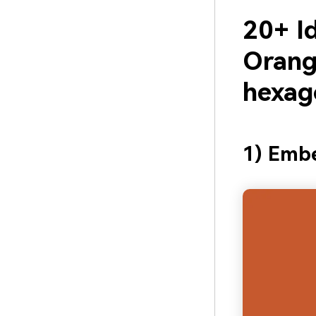
20+ I
Orang
hexag
1) Embe