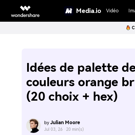
Media.io
Vidéo
Im
C
Idées de palette d
couleurs orange br
(20 choix + hex)
Julian Moore
by
Jul 03, 26 ·
20 min(s)