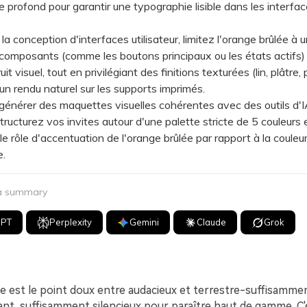
e profond pour garantir une typographie lisible dans les interfa
conception d'interfaces utilisateur, limitez l'orange brûlée à 
 composants (comme les boutons principaux ou les états actifs)
ruit visuel, tout en privilégiant des finitions texturées (lin, plâtre,
un rendu naturel sur les supports imprimés.
nérer des maquettes visuelles cohérentes avec des outils d
structurez vos invites autour d'une palette stricte de 5 couleurs 
 le rôle d'accentuation de l'orange brûlée par rapport à la couleu
e.
 a summary
GPT
Perplexity
Gemini
Claude
Grok
ée est le point doux entre audacieux et terrestre-suffisamm
tant, suffisamment silencieux pour paraître haut de gamme. C'