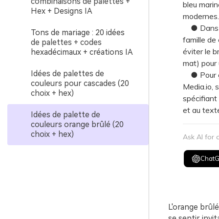
combinaisons de palettes +
bleu marin
Hex + Designs IA
modernes.
● Dans la 
Tons de mariage : 20 idées
famille de
de palettes + codes
éviter le b
hexadécimaux + créations IA
mat) pour 
Idées de palettes de
● Pour gé
couleurs pour cascades (20
Media.io, 
choix + hex)
spécifiant
et au text
Idées de palette de
couleurs orange brûlé (20
choix + hex)
Ask AI for
Chat
L'orange brûl
se sentir invi