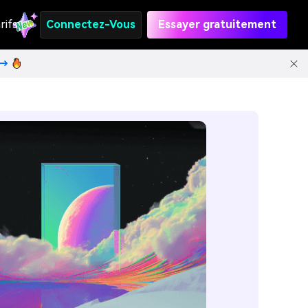
rifs
Connectez-Vous
Essayer gratuitement
t→