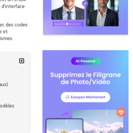
 d'interface
vec des codes
e et
hismes.
aux)
modèles