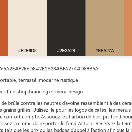
C65A2E#F2E6D8#2E2A28#BFA27A#D88B5A
ortable, terrassé, moderne rustique
:
coffee shop branding et menu design
 de brûle contre les neutres d'avoine ressemblent à des cér
 grains grillés. Utilisez-le pour les logos de cafés, les menus 
 le confort compte. Associez le charbon de bois profond pour 
aissez la crème claire porter le fond. Astuce: Réservez la tei
ts tels que les prix ou les badges d'appel à l'action afin que l