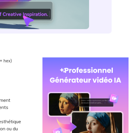
+ hex)
ement
ents
esthétique
bon ou du