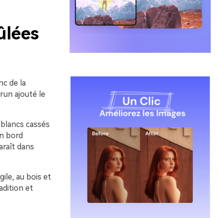
ûlées
nc de la
run ajouté le
 blancs cassés
un bord
araît dans
gile, au bois et
dition et