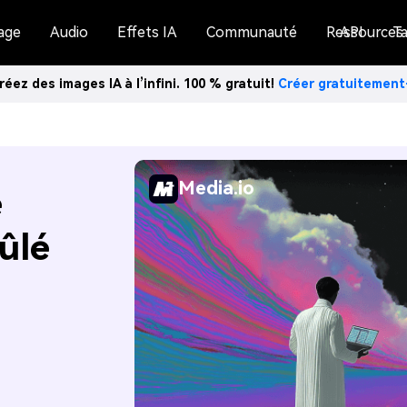
age
Audio
Effets IA
Communauté
Ressources
API
Ta
réez des images IA à l’infini. 100 % gratuit!
Créer gratuitemen
Media.io
e
ûlé