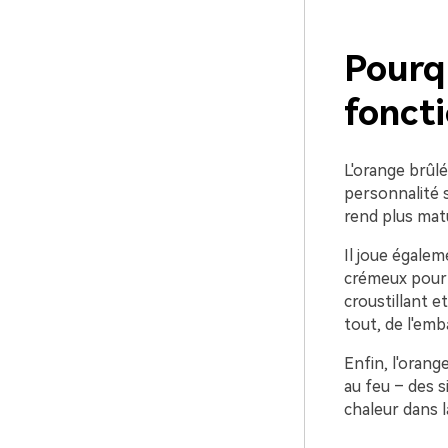
Pourq
foncti
L'orange brûlé
personnalité s
rend plus matu
Il joue égalem
crémeux pour 
croustillant e
tout, de l'emb
Enfin, l'orange
au feu – des 
chaleur dans l