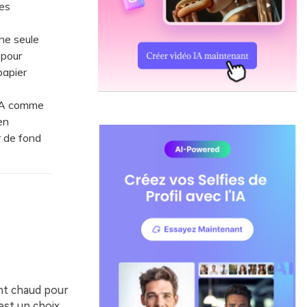
ces
une seule
 pour
 papier
'IA comme
en
r de fond
ent chaud pour
est un choix