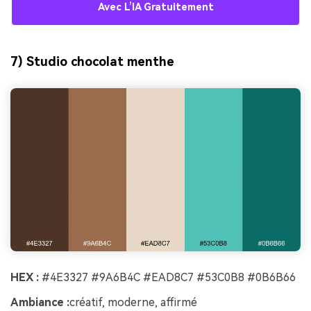
Avec L’IA Gratuitement
7) Studio chocolat menthe
HEX :
#4E3327 #9A6B4C #EAD8C7 #53C0B8 #0B6B66
Ambiance :
créatif, moderne, affirmé