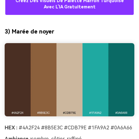
Créez Des Visuels De Palette Marron Turquoise
Avec L’IA Gratuitement
3) Marée de noyer
HEX :
#4A2F24 #8B5E3C #CDB79E #1FA9A2 #0A6A66
Ambiance :
sombre, côtier, raffiné