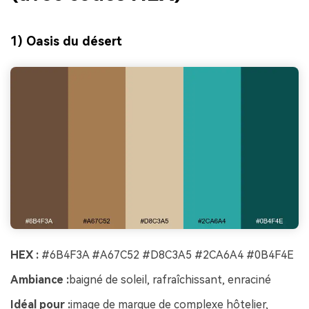
1) Oasis du désert
HEX :
#6B4F3A #A67C52 #D8C3A5 #2CA6A4 #0B4F4E
Ambiance :
baigné de soleil, rafraîchissant, enraciné
Idéal pour :
image de marque de complexe hôtelier,