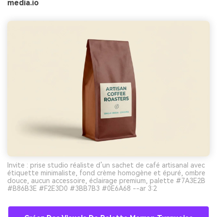
media.io
Invite : prise studio réaliste d’un sachet de café artisanal avec
étiquette minimaliste, fond crème homogène et épuré, ombre
douce, aucun accessoire, éclairage premium, palette #7A3E2B
#B86B3E #F2E3D0 #3BB7B3 #0E6A68 --ar 3:2