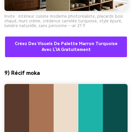
Invite : intérieur cuisine moderne photoréaliste, placards bois
chaud, murs crème, crédence carrelée turquoise, style épuré,
lumière naturelle, sans personne --ar 21:9
Créez Des Visuels De Palette Marron Turquoise
Avec L’IA Gratuitement
9) Récif moka