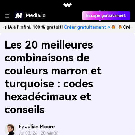
Media.io
Essayer gratuitement
infini. 100 % gratuit!
Créer gratuitement→
Créez des imag
Les 20 meilleures
combinaisons de
couleurs marron et
turquoise : codes
hexadécimaux et
conseils
Julian Moore
by
Jul 03, 26 ·
20 min(s)