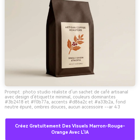
Prompt : photo studio réaliste d’un sachet de café artisanal
avec design d’étiquette minimal, couleurs dominantes
#3b2418 et #f0b77a, accents #d86a2c et #a33b2a, fond
neutre épuré, ombres douces, aucun accessoire --ar 4:3
Créez Gratuitement Des Visuels Marron-Rouge-
Orange Avec L’IA