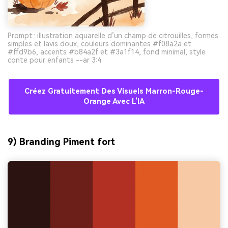
Prompt : illustration aquarelle d’un champ de citrouilles, formes
simples et lavis doux, couleurs dominantes #f08a2a et
#ffd9b6, accents #b84a2f et #3a1f14, fond minimal, style
conte pour enfants --ar 3:4
Créez Gratuitement Des Visuels Marron-Rouge-
Orange Avec L’IA
9) Branding Piment fort