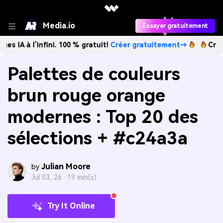
Media.io
Essayer gratuitement
infini. 100 % gratuit!
Créer gratuitement→
Créez des imag
Palettes de couleurs
brun rouge orange
modernes : Top 20 des
sélections + #c24a3a
Julian Moore
by
Jul 03, 26 ·
19 min(s)
Try It Online