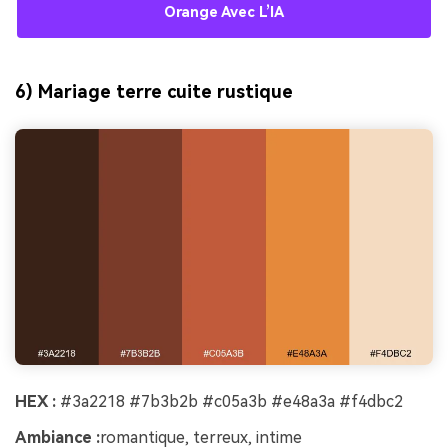
Orange Avec L’IA
6) Mariage terre cuite rustique
HEX :
#3a2218 #7b3b2b #c05a3b #e48a3a #f4dbc2
Ambiance :
romantique, terreux, intime