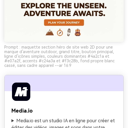
Prompt : maquette section héro de site web 2D pour une
marque d’aventure outdoor, grand titre, bouton principal,
ligne d’icônes simples, couleurs dominantes #4a2c1a et
#e07a2f, accents #c24a3a et #f3c28b, fond propre blanc
cassé, sans cadre appareil --ar 16:9
Media.io
Media.io est un studio IA en ligne pour créer et
éditer des vidéos, images et sons dans votre