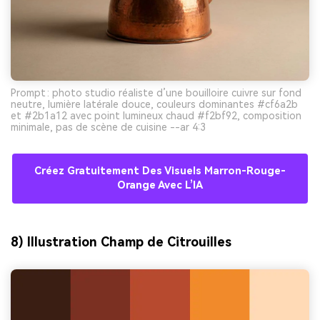
Prompt : photo studio réaliste d’une bouilloire cuivre sur fond
neutre, lumière latérale douce, couleurs dominantes #cf6a2b
et #2b1a12 avec point lumineux chaud #f2bf92, composition
minimale, pas de scène de cuisine --ar 4:3
Créez Gratuitement Des Visuels Marron-Rouge-
Orange Avec L’IA
8) Illustration Champ de Citrouilles