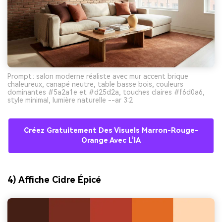
Prompt : salon moderne réaliste avec mur accent brique
chaleureux, canapé neutre, table basse bois, couleurs
dominantes #5a2a1e et #d25d2a, touches claires #f6d0a6,
style minimal, lumière naturelle --ar 3:2
Créez Gratuitement Des Visuels Marron-Rouge-
Orange Avec L’IA
4) Affiche Cidre Épicé