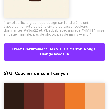
Prompt : affiche graphique design sur fond crème uni,
typographie forte et icône simple de tasse, couleurs
dominantes #e36a22 et #b23b2b avec ancrage #451f14, mise
en page minimale, pas de photo, pas de mains --ar 3:4
Créez Gratuitement Des Visuels Marron-Rouge-
Orange Avec L’IA
5) UI Coucher de soleil canyon