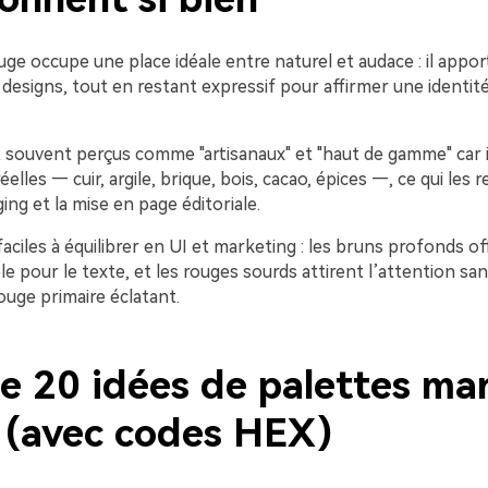
e occupe une place idéale entre naturel et audace : il appor
x designs, tout en restant expressif pour affirmer une identité
 souvent perçus comme "artisanaux" et "haut de gamme" car i
elles — cuir, argile, brique, bois, cacao, épices —, ce qui les r
ing et la mise en page éditoriale.
 faciles à équilibrer en UI et marketing : les bruns profonds o
le pour le texte, et les rouges sourds attirent l’attention sans
ouge primaire éclatant.
de 20 idées de palettes ma
 (avec codes HEX)