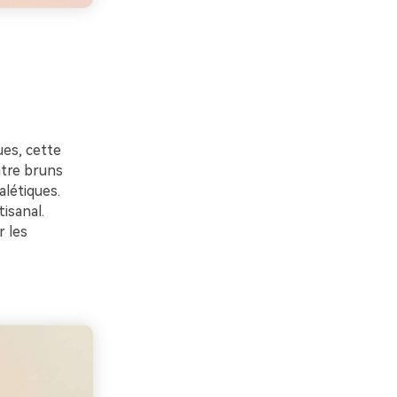
ues, cette
ntre bruns
létiques.
isanal.
r les