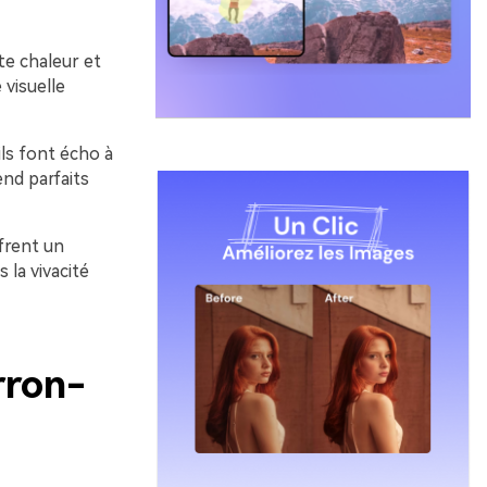
te chaleur et
 visuelle
ls font écho à
end parfaits
ffrent un
 la vivacité
rron-