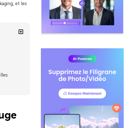
kaging, et les
lles
ouge