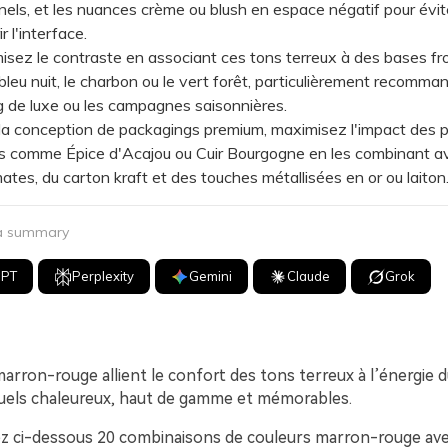
els, et les nuances crème ou blush en espace négatif pour évit
 l'interface.
ez le contraste en associant ces tons terreux à des bases fr
leu nuit, le charbon ou le vert forêt, particulièrement recomma
g de luxe ou les campagnes saisonnières.
 conception de packagings premium, maximisez l'impact des p
es comme Épice d'Acajou ou Cuir Bourgogne en les combinant a
ates, du carton kraft et des touches métallisées en or ou laiton
 a summary
GPT
Perplexity
Gemini
Claude
Grok
arron-rouge allient le confort des tons terreux à l’énergie d
suels chaleureux, haut de gamme et mémorables.
z ci-dessous 20 combinaisons de couleurs marron-rouge ave