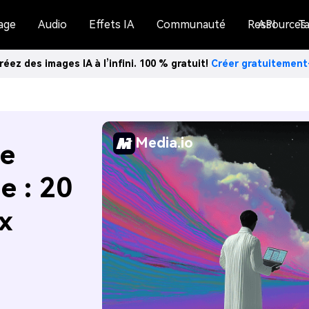
age
Audio
Effets IA
Communauté
Ressources
API
Ta
réez des images IA à l’infini. 100 % gratuit!
Créer gratuitemen
Media.io
de
e : 20
x