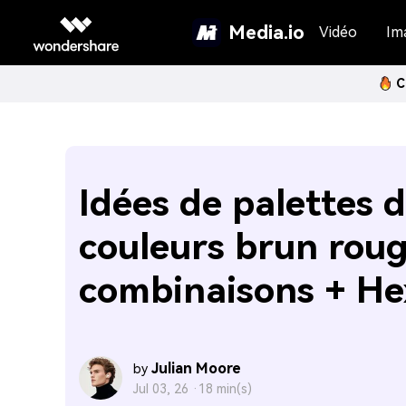
Media.io
Vidéo
Im
C
Idées de palettes 
couleurs brun roug
combinaisons + He
Julian Moore
by
Jul 03, 26 ·
18 min(s)