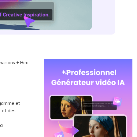
inaisons + Hex
 gamme et
e et des
la