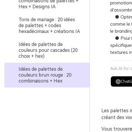
combinaisons de palettes +
promotionn
Hex + Designs IA
d'assombrir
● Optimis
Tons de mariage : 20 idées
comme le b
de palettes + codes
le brandin
hexadécimaux + créations IA
● Pour la
Idées de palettes de
spécifiqu
couleurs pour cascades (20
textures m
choix + hex)
Ask AI for
Idées de palettes de
couleurs brun rouge : 20
combinaisons + Hex
Chat
Les palettes m
créant des vi
Vous trouvere