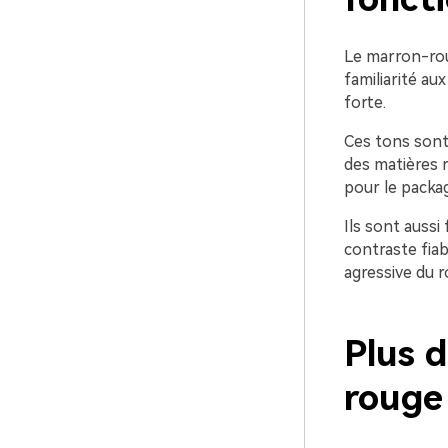
Le marron-roug
familiarité au
forte.
Ces tons sont
des matières ré
pour le packag
Ils sont aussi
contraste fiab
agressive du r
Plus 
rouge