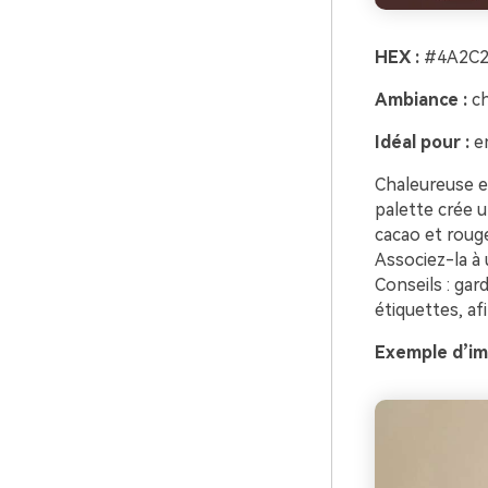
HEX :
#4A2C2
Ambiance :
ch
Idéal pour :
em
Chaleureuse e
palette crée 
cacao et roug
Associez-la à 
Conseils : gard
étiquettes, afi
Exemple d’im