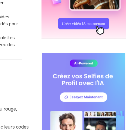
er
oides
ndés pour
alettes
vec des
.
u rouge,
c leurs codes