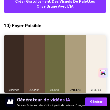
Créer Gratuitement Des Visuels De Palettes
Olive Brune Avec L’IA
10) Foyer Paisible
Générateur de vidéos IA
HEX :
#3A2A22 #6A4A3A #6E6A3F #AD9E7B #F5EFE6
Générer
Générez facilement des vidéos à partir de texte ou d’images