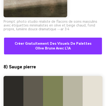
Prompt: photo studio réaliste de flacons de soins masculins
avec étiquettes minimalistes en olive et beige chaud, fond
propre, lumière douce dramatique --ar 3:4
Créer Gratuitement Des Visuels De Palettes
Olive Brune Avec L’IA
8) Sauge pierre