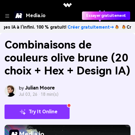
Media.io
Essayer gratuitement
’infini. 100 % gratuit!
Créer gratuitement→
Créez des ima
Combinaisons de
couleurs olive brune (20
choix + Hex + Design IA)
Julian Moore
by
Jul 03, 26 ·
18 min(s)
Try It Online
Media.io