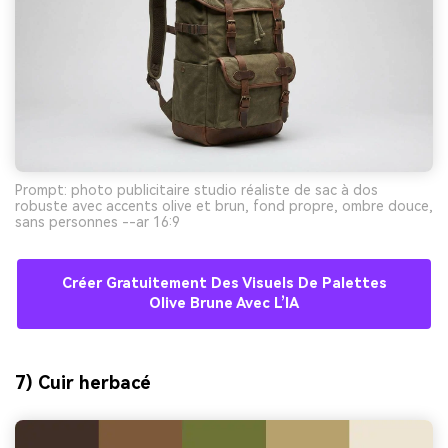
Prompt: photo publicitaire studio réaliste de sac à dos
robuste avec accents olive et brun, fond propre, ombre douce,
sans personnes --ar 16:9
Créer Gratuitement Des Visuels De Palettes
Olive Brune Avec L’IA
7) Cuir herbacé