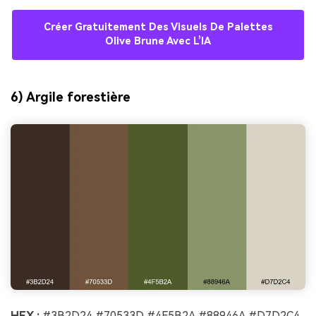
Créer Gratuitement Des Visuels De Palettes
Olive Brune Avec L’IA
6) Argile forestière
HEX :
#3B2D24 #70533D #4F5B2A #88946A #D7D2C4