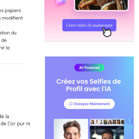
es papiers
es modifient
ation du
 de
ir la
e la
e l’or pur ni