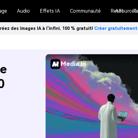
age
Audio
Effets IA
Communauté
Ressources
API
Ta
réez des images IA à l’infini. 100 % gratuit!
Créer gratuitemen
Media.io
de
0