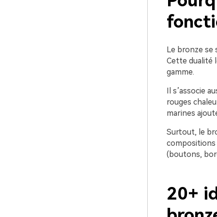
Pourqu
foncti
Le bronze se si
Cette dualité
gamme.
Il s’associe a
rouges chaleur
marines ajout
Surtout, le br
compositions 
(boutons, bord
20+ i
bronz