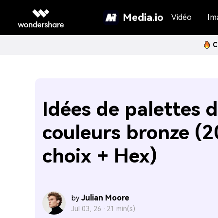
Media.io
Vidéo
Im
C
Idées de palettes 
couleurs bronze (2
choix + Hex)
Julian Moore
by
Jul 03, 26 ·
21 min(s)