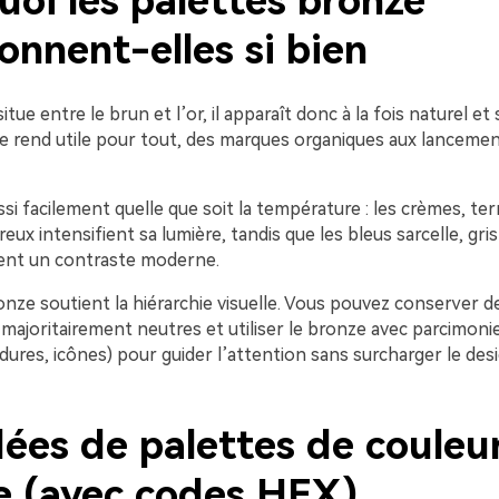
oi les palettes bronze
onnent-elles si bien
tue entre le brun et l’or, il apparaît donc à la fois naturel et
 le rend utile pour tout, des marques organiques aux lanceme
ussi facilement quelle que soit la température : les crèmes, te
eux intensifient sa lumière, tandis que les bleus sarcelle, gris
ent un contraste moderne.
onze soutient la hiérarchie visuelle. Vous pouvez conserver d
majoritairement neutres et utiliser le bronze avec parcimoni
ures, icônes) pour guider l’attention sans surcharger le desi
dées de palettes de couleu
e (avec codes HEX)