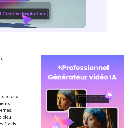
x)
ofond que
ments
ternes.
 bleu
des fonds