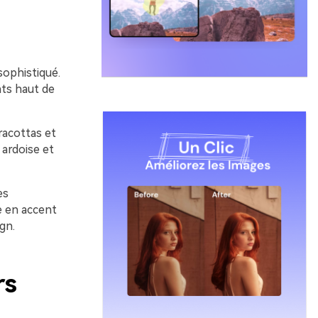
 sophistiqué.
nts haut de
rracottas et
 ardoise et
es
e en accent
gn.
rs