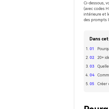
Ci-dessous, v
(avec codes HE
intérieure et 
des prompts I
Dans cet 
Pourqu
20+ id
Quelle
Commen
Créer 