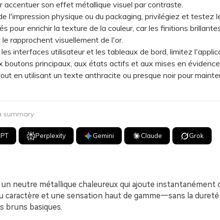
 accentuer son effet métallique visuel par contraste.
l'impression physique ou du packaging, privilégiez et testez l
 pour enrichir la texture de la couleur, car les finitions brillant
 le rapprochent visuellement de l'or.
 interfaces utilisateur et les tableaux de bord, limitez l'applic
 boutons principaux, aux états actifs et aux mises en évidence
out en utilisant un texte anthracite ou presque noir pour mainten
 a summary
GPT
Perplexity
Gemini
Claude
Grok
 un neutre métallique chaleureux qui ajoute instantanément d
u caractère et une sensation haut de gamme—sans la dureté d
es bruns basiques.