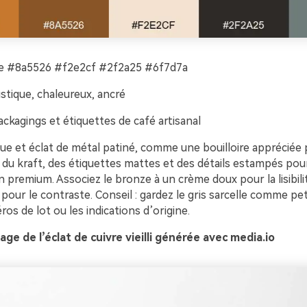
 #8a5526 #f2e2cf #2f2a25 #6f7d7a
stique, chaleureux, ancré
ckagings et étiquettes de café artisanal
ue et éclat de métal patiné, comme une bouilloire appréciée p
r du kraft, des étiquettes mattes et des détails estampés pou
n premium. Associez le bronze à un crème doux pour la lisibili
our le contraste. Conseil : gardez le gris sarcelle comme pet
os de lot ou les indications d’origine.
ge de l’éclat de cuivre vieilli générée avec media.io