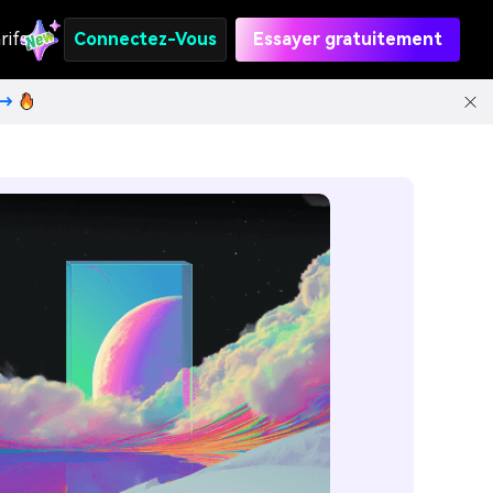
rifs
Connectez-Vous
Essayer gratuitement
t→