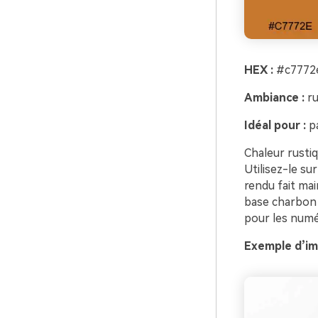
HEX :
#c7772e
Ambiance :
ru
Idéal pour :
pa
Chaleur rustiq
Utilisez-le su
rendu fait mai
base charbon p
pour les numér
Exemple d’ima