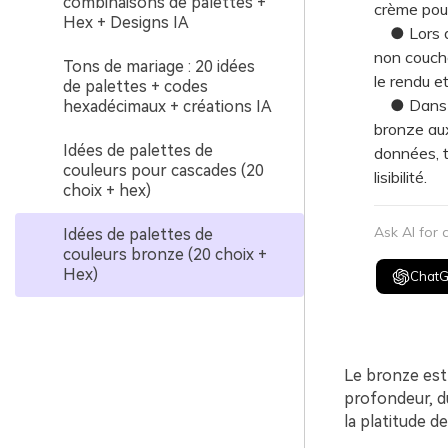
combinaisons de palettes +
crème pour
Hex + Designs IA
● Lors de 
non couchés
Tons de mariage : 20 idées
le rendu et
de palettes + codes
● Dans les
hexadécimaux + créations IA
bronze aux
Idées de palettes de
données, t
couleurs pour cascades (20
lisibilité.
choix + hex)
Ask AI for
Idées de palettes de
couleurs bronze (20 choix +
Hex)
Chat
Le bronze est
profondeur, d
la platitude d