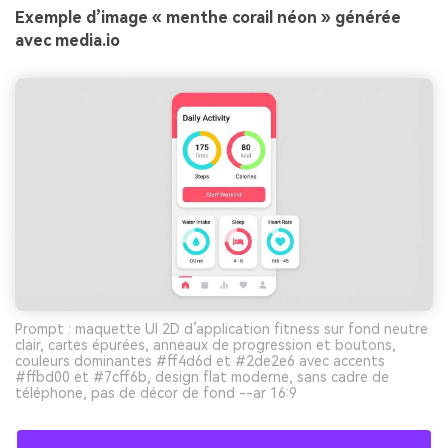
Exemple d’image « menthe corail néon » générée
avec media.io
Prompt : maquette UI 2D d’application fitness sur fond neutre
clair, cartes épurées, anneaux de progression et boutons,
couleurs dominantes #ff4d6d et #2de2e6 avec accents
#ffbd00 et #7cff6b, design flat moderne, sans cadre de
téléphone, pas de décor de fond --ar 16:9