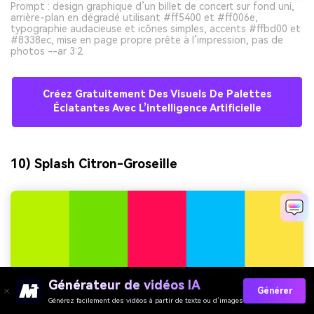
Prompt : design graphique d’un billet de concert sur fond uni,
arrière-plan en dégradé utilisant #ff5400 et #ff006e,
typographie audacieuse et icônes simples, accents #ffbd00 et
#8338ec, mise en page propre prête à l’impression, pas de
photos --ar 3:2
Créez Gratuitement Des Visuels De Palettes
Éclatantes Avec L’intelligence Artificielle
10) Splash Citron-Groseille
Générateur de vidéos IA
Générer
Générez facilement des vidéos à partir de texte ou d’images