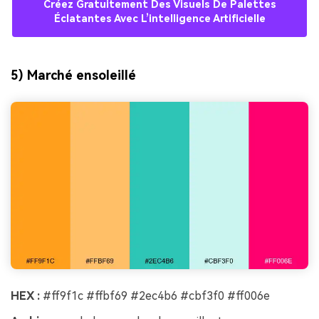
Créez Gratuitement Des Visuels De Palettes
Éclatantes Avec L’intelligence Artificielle
5) Marché ensoleillé
HEX :
#ff9f1c #ffbf69 #2ec4b6 #cbf3f0 #ff006e