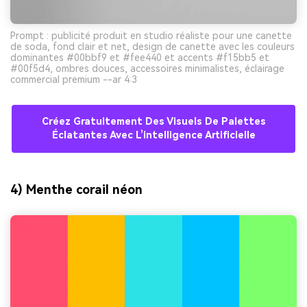
Prompt : publicité produit en studio réaliste pour une canette
de soda, fond clair et net, design de canette avec les couleurs
dominantes #00bbf9 et #fee440 et accents #f15bb5 et
#00f5d4, ombres douces, accessoires minimalistes, éclairage
commercial premium --ar 4:3
Créez Gratuitement Des Visuels De Palettes
Éclatantes Avec L’intelligence Artificielle
4) Menthe corail néon