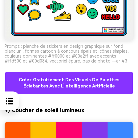
Prompt : planche de stickers en design graphique sur fond
blanc uni, formes cartoon à contours épais et icônes simples,
couleurs dominantes #ff0000 et #00a2ff avec accents
#ffd500 et #00d084, vectoriel épuré, pas de photo --ar 4:3
Créez Gratuitement Des Visuels De Palettes
Éclatantes Avec L’intelligence Artificielle
9) Coucher de soleil lumineux