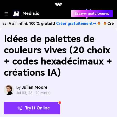
Media.io
Essayer gratuitement
infini. 100 % gratuit!
Créer gratuitement→
Créez des image
Idées de palettes de
couleurs vives (20 choix
+ codes hexadécimaux +
créations IA)
Julian Moore
by
Jul 03, 26 ·
20 min(s)
Try It Online