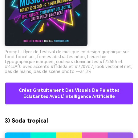
Prompt : flyer de festival de musique en design graphique sur
fond foncé uni, formes abstraites néon, hiérarchie
typographique marquée, couleurs dominantes #f72585 et
#4cc9f0 avec accents #ffd60a et #7209b7, look vectoriel net,
pas de mains, pas de scène photo --ar 3:4
Créez Gratuitement Des Visuels De Palettes
Éclatantes Avec L’intelligence Artificielle
3) Soda tropical