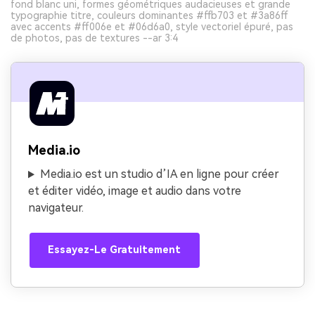
fond blanc uni, formes géométriques audacieuses et grande
typographie titre, couleurs dominantes #ffb703 et #3a86ff
avec accents #ff006e et #06d6a0, style vectoriel épuré, pas
de photos, pas de textures --ar 3:4
Media.io
Media.io est un studio d’IA en ligne pour créer
et éditer vidéo, image et audio dans votre
navigateur.
Essayez-Le Gratuitement