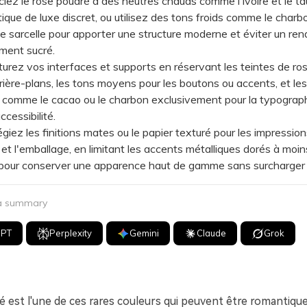
 le rose poudré à des neutres chauds comme l'ivoire et le ta
ique de luxe discret, ou utilisez des tons froids comme le charbo
le sarcelle pour apporter une structure moderne et éviter un ren
ment sucré.
ez vos interfaces et supports en réservant les teintes de rose
rrière-plans, les tons moyens pour les boutons ou accents, et les
comme le cacao ou le charbon exclusivement pour la typograph
ccessibilité.
iez les finitions mates ou le papier texturé pour les impression
et l'emballage, en limitant les accents métalliques dorés à moin
 pour conserver une apparence haut de gamme sans surcharger l
 a summary
GPT
Perplexity
Gemini
Claude
Grok
é est l'une de ces rares couleurs qui peuvent être romantiqu