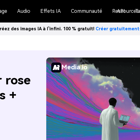
age
Audio
Effets IA
Communauté
Ressources
API
Ta
réez des images IA à l’infini. 100 % gratuit!
Créer gratuitemen
Media.io
r rose
s +