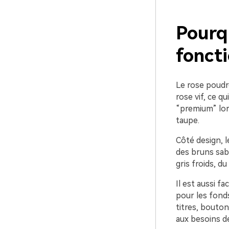
Pourq
foncti
Le rose poudré
rose vif, ce q
“premium” lors
taupe.
Côté design, l
des bruns sabl
gris froids, d
Il est aussi fa
pour les fonds
titres, bouto
aux besoins de 