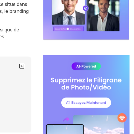
se situe dans
s, le branding
si que de
es