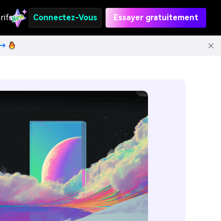
rifs
Connectez-Vous
Essayer gratuitement
t→