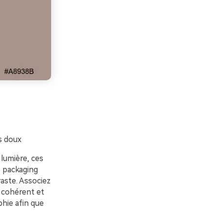
s doux
lumière, ces
e packaging
aste. Associez
 cohérent et
hie afin que