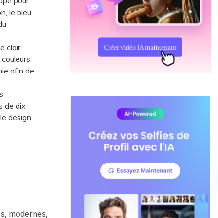
upe pour
n, le bleu
du
 clair
 couleurs
ie afin de
s
s de dix
e design.
es, modernes,