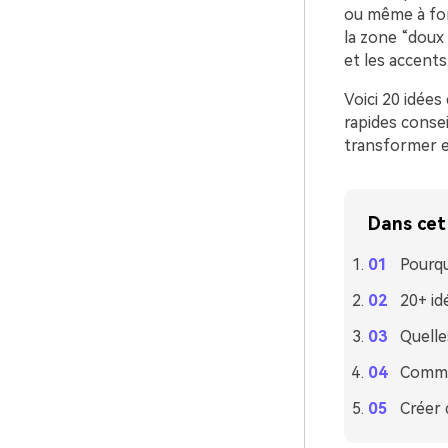
ou même à for
la zone “doux 
et les accents 
Voici 20 idées
rapides consei
transformer en
Dans cet 
Pourqu
20+ id
Quelle
Commen
Créer 