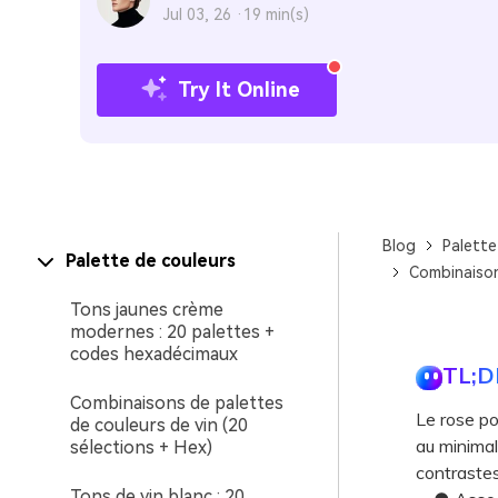
Jul 03, 26 ·
19 min(s)
Try It Online
Blog
Palette
Palette de couleurs
Combinaison
Tons jaunes crème
modernes : 20 palettes +
codes hexadécimaux
TL;D
Combinaisons de palettes
Le rose po
de couleurs de vin (20
au minimal
sélections + Hex)
contrastes 
Tons de vin blanc : 20