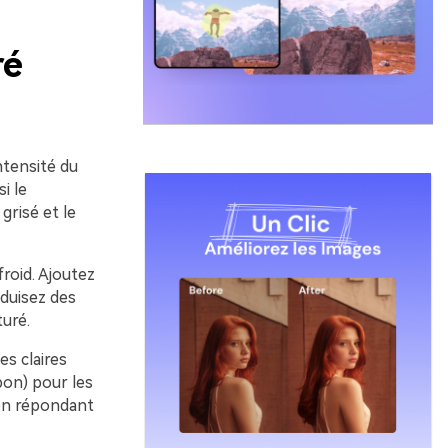
ré
ntensité du
i le
grisé et le
froid. Ajoutez
oduisez des
turé.
es claires
bon) pour les
 en répondant