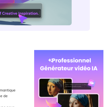
omantique
ie de