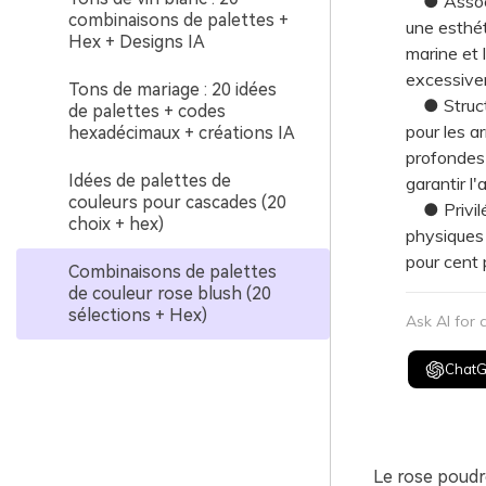
● Associez
combinaisons de palettes +
une esthét
Hex + Designs IA
marine et 
excessive
Tons de mariage : 20 idées
● Structur
de palettes + codes
pour les a
hexadécimaux + créations IA
profondes 
Idées de palettes de
garantir l'a
couleurs pour cascades (20
● Privilég
choix + hex)
physiques 
pour cent
Combinaisons de palettes
de couleur rose blush (20
sélections + Hex)
Ask AI for
Chat
Le rose poudr