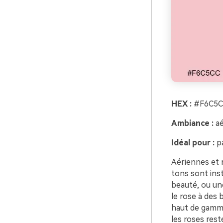
HEX :
#F6C5C
Ambiance :
aé
Idéal pour :
pa
Aériennes et 
tons sont inst
beauté, ou une
le rose à des
haut de gamme
les roses rest