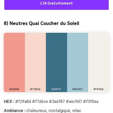
L’IA Gratuitement
8) Neutres Quai Coucher du Soleil
HEX :
#f29a8d #f7d6ce #3a6f87 #a6c9d7 #f3f0ea
Ambiance :
chaleureux, nostalgique, relax