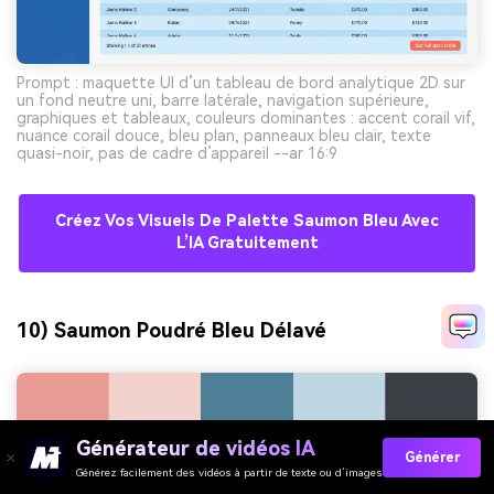
Prompt : maquette UI d’un tableau de bord analytique 2D sur
un fond neutre uni, barre latérale, navigation supérieure,
graphiques et tableaux, couleurs dominantes : accent corail vif,
nuance corail douce, bleu plan, panneaux bleu clair, texte
quasi-noir, pas de cadre d’appareil --ar 16:9
Créez Vos Visuels De Palette Saumon Bleu Avec
L’IA Gratuitement
10) Saumon Poudré Bleu Délavé
Générateur de vidéos IA
Générer
Générez facilement des vidéos à partir de texte ou d’images