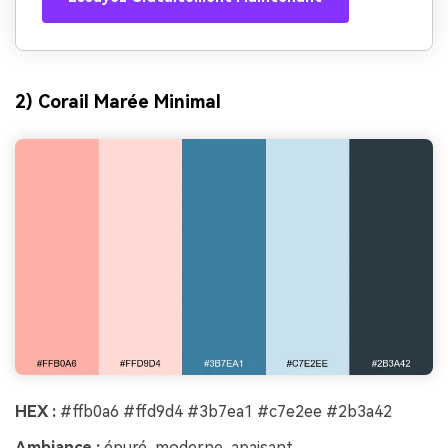
2) Corail Marée Minimal
HEX :
#ffb0a6 #ffd9d4 #3b7ea1 #c7e2ee #2b3a42
Ambiance :
épuré, moderne, apaisant