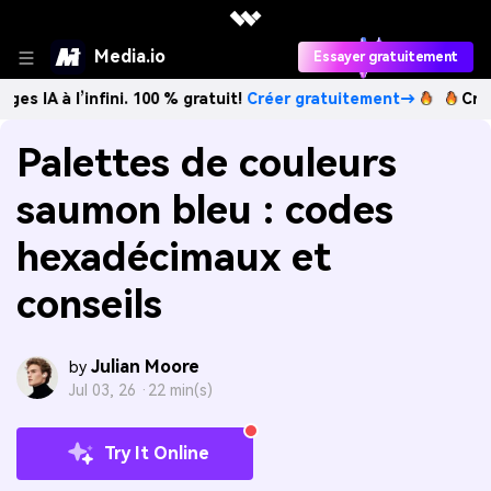
Media.io
Essayer gratuitement
’infini. 100 % gratuit!
Créer gratuitement→
Créez des ima
Palettes de couleurs
saumon bleu : codes
hexadécimaux et
conseils
Julian Moore
by
Jul 03, 26 ·
22 min(s)
Try It Online