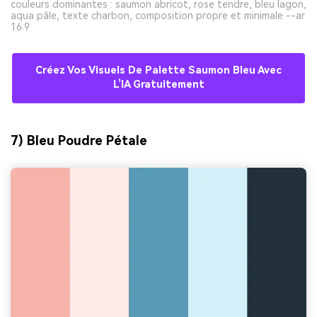
couleurs dominantes : saumon abricot, rose tendre, bleu lagon,
aqua pâle, texte charbon, composition propre et minimale --ar
16:9
Créez Vos Visuels De Palette Saumon Bleu Avec
L’IA Gratuitement
7) Bleu Poudre Pétale