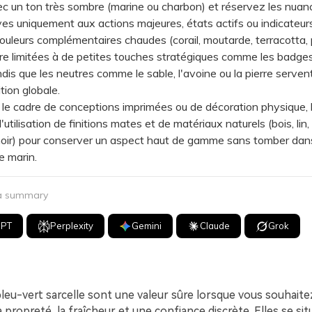
c un ton très sombre (marine ou charbon) et réservez les nua
ives uniquement aux actions majeures, états actifs ou indicateurs
leurs complémentaires chaudes (corail, moutarde, terracotta,
re limitées à de petites touches stratégiques comme les badges
ndis que les neutres comme le sable, l'avoine ou la pierre serven
tion globale.
 cadre de conceptions imprimées ou de décoration physique, l
'utilisation de finitions mates et de matériaux naturels (bois, lin
noir) pour conserver un aspect haut de gamme sans tomber dans
e marin.
 a summary
GPT
Perplexity
Gemini
Claude
Grok
leu-vert sarcelle sont une valeur sûre lorsque vous souhaitez
la propreté, la fraîcheur et une confiance discrète. Elles se sit