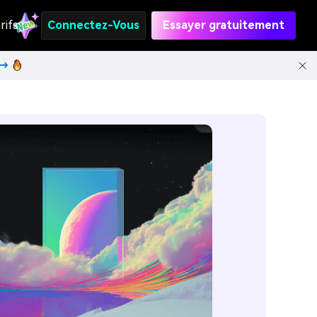
rifs
Connectez-Vous
Essayer gratuitement
t→