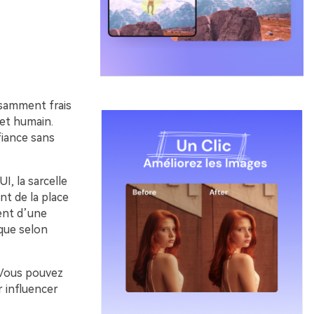
fisamment frais
et humain.
fiance sans
I, la sarcelle
nt de la place
lent d’une
que selon
. Vous pouvez
r influencer