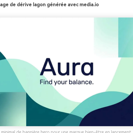
age de dérive lagon générée avec media.io
 minimal de bannière hero pour une marque bien-être en lancement,