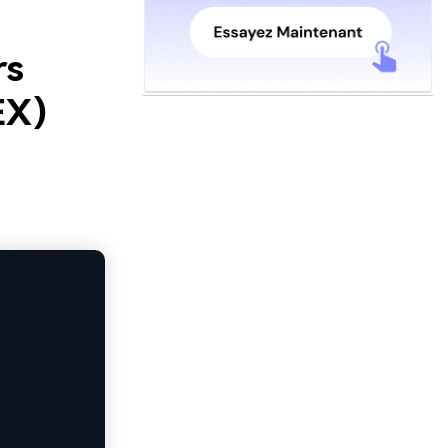
rs
EX)