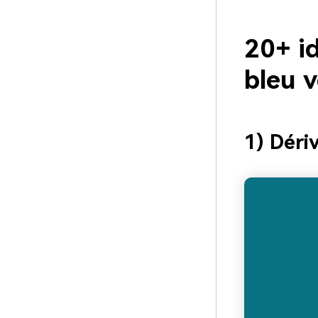
20+ i
bleu v
1) Déri