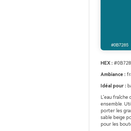
HEX :
#0B728
Ambiance :
fr
Idéal pour :
ba
L’eau fraîche
ensemble. Util
porter les gr
sable beige po
pour les bouto