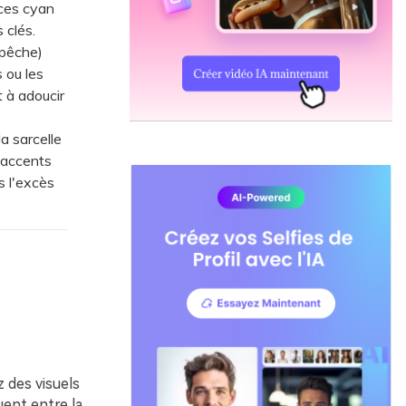
nces cyan
 clés.
 pêche)
 ou les
t à adoucir
a sarcelle
, accents
 l'excès
 des visuels
uent entre la