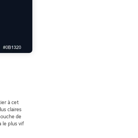
er à cet
us claires
 touche de
le plus vif