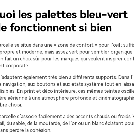
oi les palettes bleu-vert
le fonctionnent si bien
arcelle se situe dans une « zone de confort » pour l’œil : suf
 propre et moderne, mais assez vert pour sembler organique 
en fait un choix sûr pour les marques qui veulent inspirer con
nt corporate.
’adaptent également très bien à différents supports. Dans l’U
la navigation, aux boutons et aux états système tout en laissa
lisibles. En print et déco intérieure, ces mêmes teintes oscil
ère aérienne à une atmosphère profonde et cinématographi
re choisi.
 sarcelle s’associe facilement à des accents chauds ou froids
ail, du sable, de la moutarde, de l’or ou un blanc éclatant pou
ans perdre la cohésion.