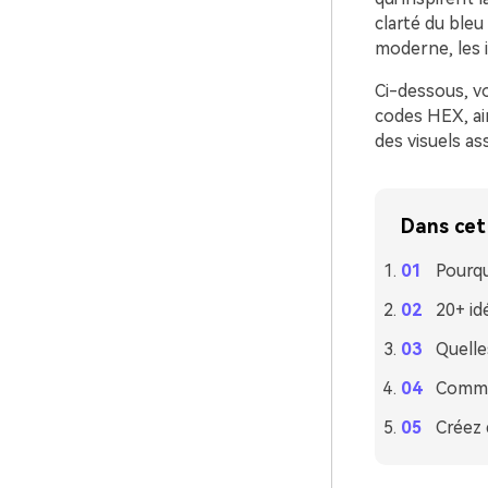
clarté du bleu 
moderne, les i
Ci-dessous, vo
codes HEX, ain
des visuels ass
Dans cet 
Pourqu
20+ id
Quelle
Commen
Créez 