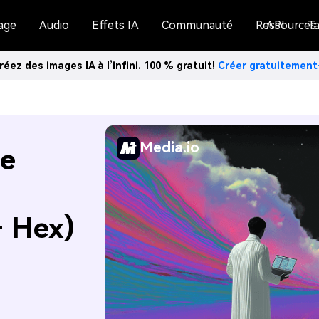
age
Audio
Effets IA
Communauté
Ressources
API
Ta
réez des images IA à l’infini. 100 % gratuit!
Créer gratuitemen
Media.io
de
+ Hex)