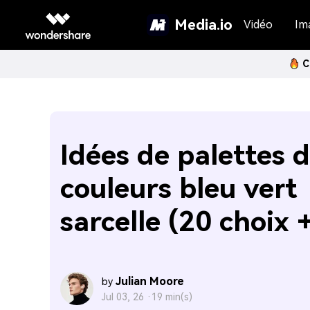
Media.io
Vidéo
Im
C
Idées de palettes 
couleurs bleu vert
sarcelle (20 choix 
Julian Moore
by
Jul 03, 26 ·
19 min(s)