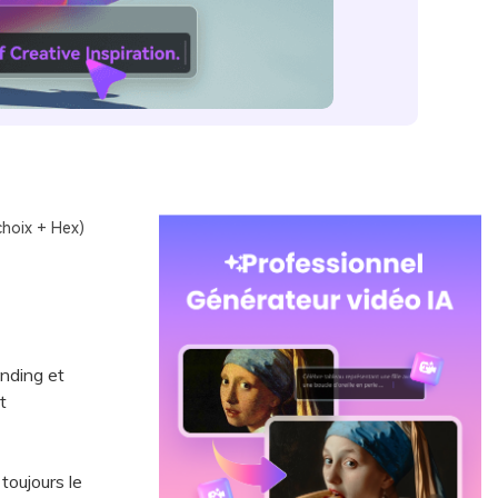
choix + Hex)
anding et
t
toujours le