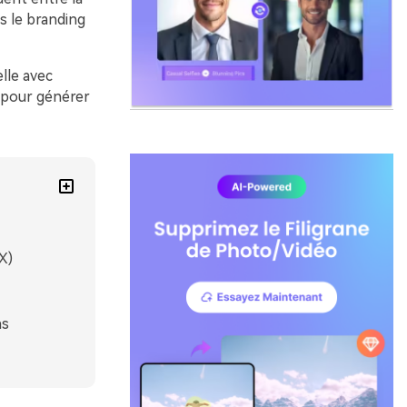
ns le branding
lle avec
r pour générer
X)
ns