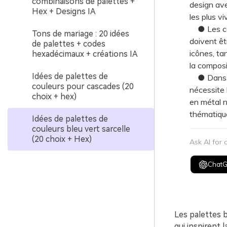
combinaisons de palettes +
design ave
Hex + Designs IA
les plus v
● Les cou
Tons de mariage : 20 idées
doivent êt
de palettes + codes
icônes, ta
hexadécimaux + créations IA
la composi
Idées de palettes de
● Dans le
couleurs pour cascades (20
nécessite l
choix + hex)
en métal 
thématiqu
Idées de palettes de
couleurs bleu vert sarcelle
(20 choix + Hex)
Ask AI for
Chat
Les palettes b
qui inspirent 