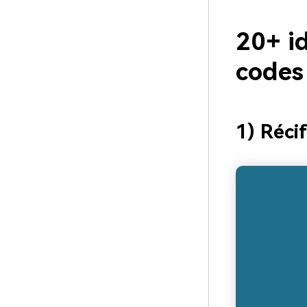
20+ id
codes
1) Récif