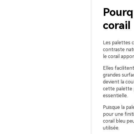
Pourqu
corail
Les palettes c
contraste natu
le corail appo
Elles faciliten
grandes surfac
devient la cou
cette palette p
essentielle.
Puisque la pal
pour une fini
corail bleu pe
utilisée.