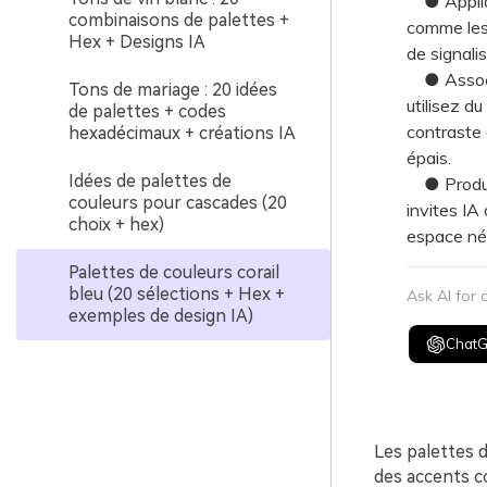
● Applique
combinaisons de palettes +
comme les 
Hex + Designs IA
de signalis
● Associe
Tons de mariage : 20 idées
utilisez du
de palettes + codes
contraste d
hexadécimaux + créations IA
épais.
Idées de palettes de
● Produise
couleurs pour cascades (20
invites IA
choix + hex)
espace nég
Palettes de couleurs corail
bleu (20 sélections + Hex +
Ask AI for
exemples de design IA)
Chat
Les palettes d
des accents co