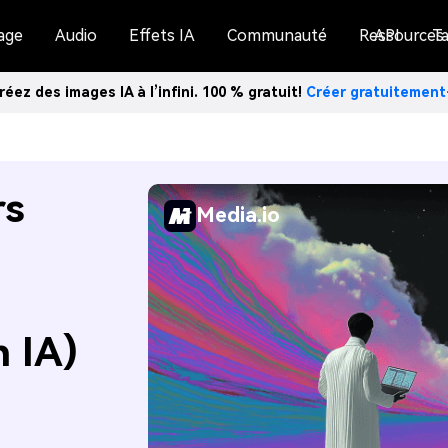
age
Audio
Effets IA
Communauté
Ressources
API
Ta
réez des images IA à l’infini. 100 % gratuit!
Créer gratuitemen
rs
Media.io
 IA)