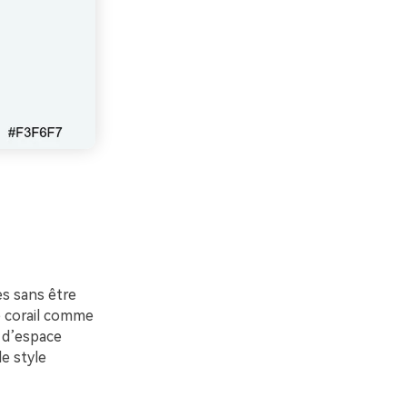
es sans être
le corail comme
p d’espace
e style