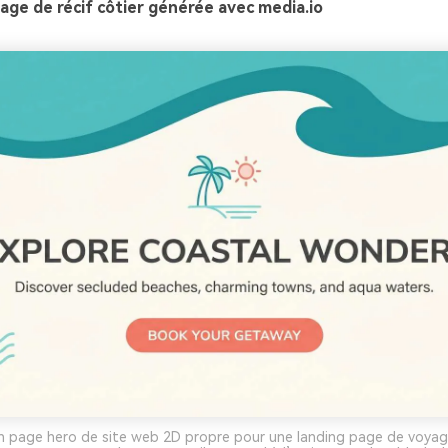
age de récif côtier générée avec media.io
n page hero de site web 2D propre pour une landing page de voyage