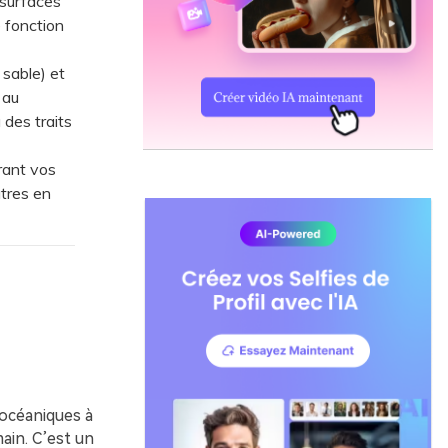
 surfaces
e fonction
sable) et
 au
 des traits
rant vos
utres en
 océaniques à
main. C’est un