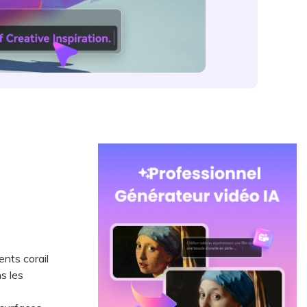
nts corail
ns les