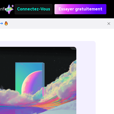
rifs
Connectez-Vous
Essayer gratuitement
t→