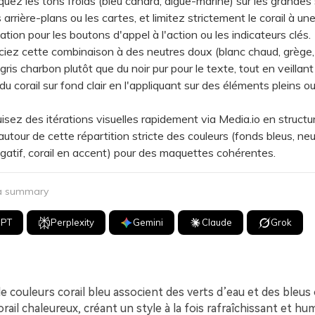
z les tons froids (bleu canard, aigue-marine) sur les grandes
arrière-plans ou les cartes, et limitez strictement le corail à un
ation pour les boutons d'appel à l'action ou les indicateurs clés.
z cette combinaison à des neutres doux (blanc chaud, grège, 
 gris charbon plutôt que du noir pur pour le texte, tout en veillant
u corail sur fond clair en l'appliquant sur des éléments pleins ou
z des itérations visuelles rapidement via Media.io en structu
 autour de cette répartition stricte des couleurs (fonds bleus, ne
atif, corail en accent) pour des maquettes cohérentes.
 a summary
GPT
Perplexity
Gemini
Claude
Grok
e couleurs corail bleu associent des verts d’eau et des bleus
rail chaleureux, créant un style à la fois rafraîchissant et hu