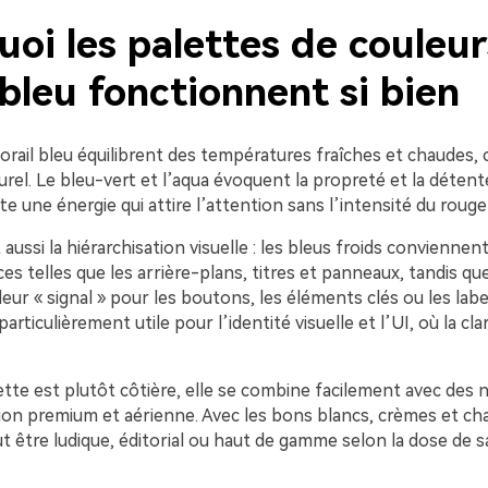
oi les palettes de couleur
 bleu fonctionnent si bien
orail bleu équilibrent des températures fraîches et chaudes, 
rel. Le bleu-vert et l’aqua évoquent la propreté et la détent
rte une énergie qui attire l’attention sans l’intensité du rouge
t aussi la hiérarchisation visuelle : les bleus froids conviennen
es telles que les arrière-plans, titres et panneaux, tandis que 
leur « signal » pour les boutons, les éléments clés ou les labe
articulièrement utile pour l’identité visuelle et l’UI, où la cla
ette est plutôt côtière, elle se combine facilement avec des
tion premium et aérienne. Avec les bons blancs, crèmes et ch
ut être ludique, éditorial ou haut de gamme selon la dose de s