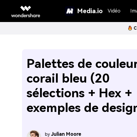
Media.io
Vidéo
Im
C
Palettes de couleu
corail bleu (20
sélections + Hex +
exemples de design
Julian Moore
by