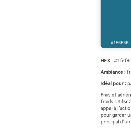
HEX :
#1f6f8b
Ambiance :
fr
Idéal pour :
pa
Frais et aérie
froids. Utilis
appel à l’acti
pour garder un
principal d’un