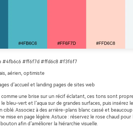
 #4fb6c6 #ff6f7d #ffd6c8 #f3f6f7
ais, aérien, optimiste
ges d’accueil et landing pages de sites web
n comme une brise sur un récif éclatant, ces tons sont propr
ez le bleu-vert et l’aqua sur de grandes surfaces, puis insérez 
on ciblé. Associez à des arrière-plans blanc cassé et beaucou
e mise en page légère. Astuce : réservez le rose chaud pour l
 bouton afin d’améliorer la hiérarchie visuelle.