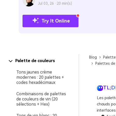
Jul 03, 26 ·
20 min(s)
Try It Online
Blog
Palette
Palette de couleurs
Palettes de 
Tons jaunes crème
modernes : 20 palettes +
codes hexadécimaux
TL;D
Combinaisons de palettes
Les palett
de couleurs de vin (20
chauds pour
sélections + Hex)
interfaces
Tons de vin blanc : 20