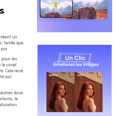
s
créant un
e, tandis que
 pur.
t pour les
le corail
ls. Cela rend
rté est
 neutres doux
arbons, le
aturation