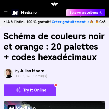
Media.io
Essayer gratuitement
nfini. 100 % gratuit!
Créer gratuitement→
Créez des image
Schéma de couleurs noir
et orange : 20 palettes
+ codes hexadécimaux
Julian Moore
by
Jul 03, 26 ·
19 min(s)
Try It Online
Media.io