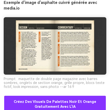
Exemple d’image d’asphalte cuivré générée avec
media.io
Prompt : maquette de double page magazine avec barres
sombres, onglets de section orange, grille propre, blocs texte
fictif, look impression, sans photo --ar 16:9
Créez Des Visuels De Palettes Noir Et Orange
Gratuitement Avec L’IA