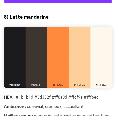
8) Latte mandarine
HEX :
#1b1b1d #3d332f #ff8a3d #ffcf9a #fff6ec
Ambiance :
convivial, crémeux, accueillant
Meilleur pour :
menus de café, cartes de recettes, blogs