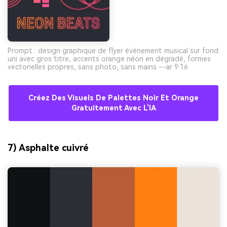
Prompt : design graphique de flyer événement musical sur fond
uni avec gros titre, accents orange néon en dégradé, formes
vectorielles propres, sans photo, sans mains --ar 9:16
Créez Des Visuels De Palettes Noir Et Orange
Gratuitement Avec L’IA
7) Asphalte cuivré