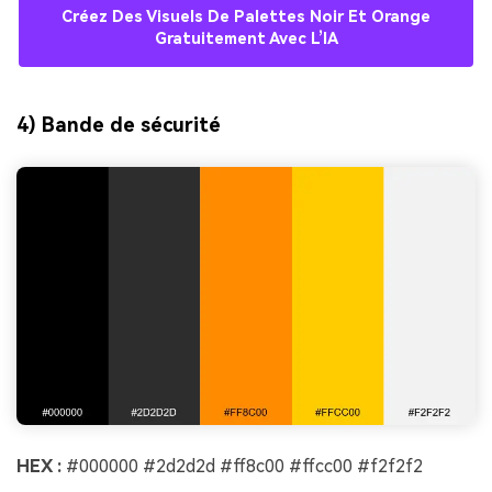
Créez Des Visuels De Palettes Noir Et Orange
Gratuitement Avec L’IA
4) Bande de sécurité
HEX :
#000000 #2d2d2d #ff8c00 #ffcc00 #f2f2f2