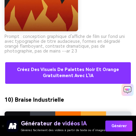
Prompt : conception graphique d’affiche de film sur fond uni
avec typographie de titre audacieuse, formes en dégradé
orangé flamboyant, contraste dramatique, pas de
photographie, pas de mains --ar 2:3
Créez Des Visuels De Palettes Noir Et Orange
Gratuitement Avec L’IA
10) Braise Industrielle
Générateur de vidéos IA
Générer
Générez facilement des vidéos à partir de texte ou d’images